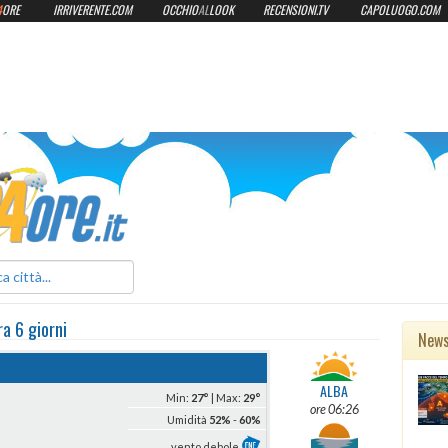
4
ORE
IRRIVERENTE.COM
OCCHIO
AL
LOOK
RECENSIONI.TV
CAPOLUOGO.COM
ilmeteo24ore.it
ra 6 giorni
New
ALBA
Min:
27°
| Max:
29°
ore 06:26
Umidità
52%
-
60%
vento debole