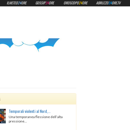
ILMETEO
24
ORE
GOSSIP
24
ORE
OROSCOPO
24
ORE
ABRUZZO
24
ORE.TV
s
Temporali violenti al Nord,...
Una temporanea flessione dell’alta
pressione...