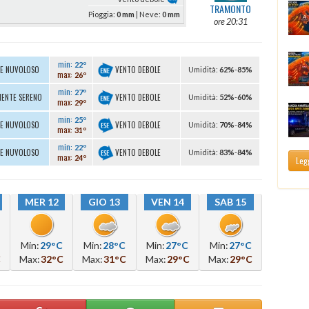
TRAMONTO
Pioggia:
0 mm
| Neve:
0 mm
ore 20:31
min:
22º
VENTO DEBOLE
TE NUVOLOSO
U
midità
:
62%
-
85%
max:
26º
min:
27º
VENTO DEBOLE
MENTE SERENO
U
midità
:
52%
-
60%
max:
29º
min:
25º
VENTO DEBOLE
TE NUVOLOSO
U
midità
:
70%
-
84%
max:
31º
min:
22º
VENTO DEBOLE
TE NUVOLOSO
U
midità
:
83%
-
84%
max:
24º
Legg
MER 12
GIO 13
VEN 14
SAB 15
Min:
29°C
Min:
28°C
Min:
27°C
Min:
27°C
C
Max:
32°C
Max:
31°C
Max:
29°C
Max:
29°C