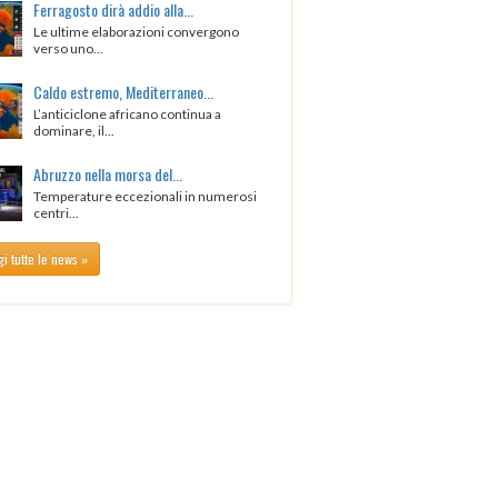
Ferragosto dirà addio alla...
Le ultime elaborazioni convergono
verso uno...
Caldo estremo, Mediterraneo...
L’anticiclone africano continua a
dominare, il...
Abruzzo nella morsa del...
Temperature eccezionali in numerosi
centri...
i tutte le news »