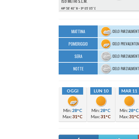
159 METRI S.L.M.
44º 58′ 40″ N
9º 05′ 05″ E
MATTINA
CIELO PARZIALMEN
POMERIGGIO
CIELO PREVALENTE
SERA
CIELO PARZIALMEN
NOTTE
CIELO PARZIALMEN
OGGI
LUN 10
MAR 11
Min:
28°C
Min:
28°C
Min:
28°C
Max:
31°C
Max:
31°C
Max:
31°