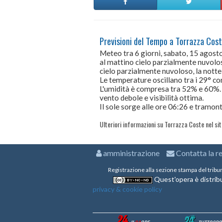
Previsioni del Tempo a Torrazza Cost
Meteo tra 6 giorni, sabato, 15 agos
al mattino cielo parzialmente nuvolo
cielo parzialmente nuvoloso, la notte
Le temperature oscillano tra i 29° 
L'umidità è compresa tra 52% e 60%.
vento debole e visibilità ottima.
Il sole sorge alle ore 06:26 e tramont
Ulteriori informazioni su Torrazza Coste nel si
amministrazione
Contatta la r
Registrazione alla sezione stampa del tribu
Quest'opera è distribu
privacy & cookie policy