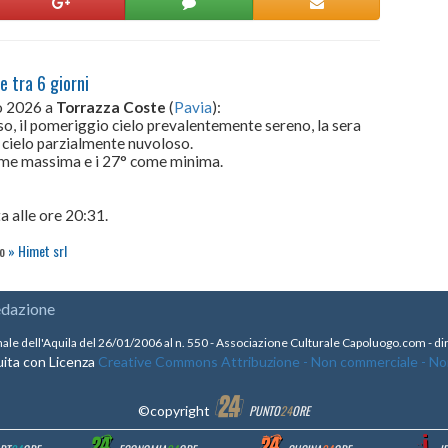
e tra 6 giorni
to 2026 a
Torrazza Coste
(
Pavia
):
so, il pomeriggio cielo prevalentemente sereno, la sera
 cielo parzialmente nuvoloso.
come massima e i 27° come minima.
a alle ore 20:31.
to
Himet srl
edazione
nale dell'Aquila del 26/01/2006 al n. 550 - Associazione Culturale Capoluogo.com - 
ita con Licenza
Creative Commons Attribuzione - Non commerciale - Non 
©copyright
PUNTO
24
ORE