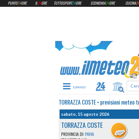
PUNTO
24
ORE
IL
24
ORE
TUTTOSPORT
24
ORE
ECONOMIA
24
ORE
CUCINA
2
Toggle navigation
TORRAZZA COSTE
•
previsioni meteo
t
sabato, 15 agosto 2026
TORRAZZA COSTE
PROVINCIA DI:
PAVIA