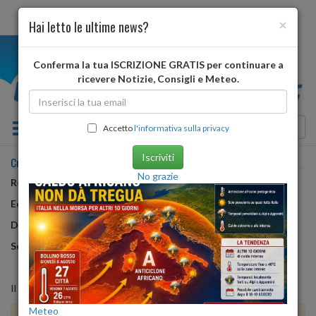
×
Hai letto le ultime news?
i
Conferma la tua ISCRIZIONE GRATIS per continuare a
ricevere Notizie, Consigli e Meteo.
Toggle navigation
Accetto
l'informativa sulla privacy
Iscriviti
Credits
No grazie
Realizzato da
:
AB
Editore
: Alessia Bonaduce
Direttore responsabile
: Luca Di Giacomantonio
Segreteria di redazione
: Stefania Ricci
Il sito è stato sviluppato con tecnologia
beContent
Meteo