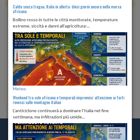
News
Caldo senza tregua, Italia in allerta: dieci giorni ancora nella morsa
africana
Abruzzo nella morsa del...
Bollino rosso in tutte le città monitorate, temperature
Temperature eccezionali in numerosi centri...
estreme, siccità e danni all'agricoltura:...
Caldo senza tregua, Italia...
Bollino rosso in tutte le città monitorate,...
Weekend tra sole africano e...
L'anticiclone continuerà a dominare l'Italia...
Ferragosto rovente...
L'anticiclone subtropicale continuerà a...
Meteo
Leggi tutte le news »
Weekend tra sole africano e temporali improvvisi: attenzione ai forti
rovesci sulle montagne italian
L'anticiclone continuerà a dominare l'Italia nel fine
settimana, ma infiltrazioni più umide...
amministrazione
Contatta la redazione