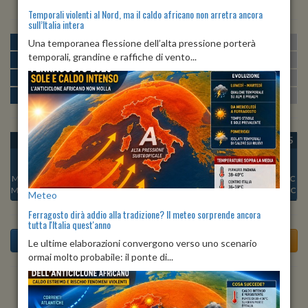
Temporali violenti al Nord, ma il caldo africano non arretra ancora
sull’Italia intera
MATTINA
min:
max:
Una temporanea flessione dell’alta pressione porterà
22º
27º
U
:
60%
-
87%
temporali, grandine e raffiche di vento...
POMERIGGIO
min:
max:
28º
31º
U
:
47%
-
56%
SERA
min:
max:
27º
33º
U
:
63%
-
74%
NOTTE
min:
max:
23º
26º
U
:
80%
-
87%
OGGI
LUN 10
MAR 11
MER 12
GIO 13
VEN 14
SAB 15
Min:
25°C
Min:
24°C
Min:
23°C
Min:
24°C
Min:
23°C
Min:
22°C
Min:
22°C
Max:
27°C
Max:
26°C
Max:
26°C
Max:
26°C
Max:
25°C
Max:
24°C
Max:
24°C
Meteo
Ferragosto dirà addio alla tradizione? Il meteo sorprende ancora
tutta l'Italia quest'anno
Le ultime elaborazioni convergono verso uno scenario
ormai molto probabile: il ponte di...
Previsioni del Tempo a Torrazza Coste di dopodomani