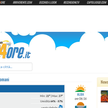
4
ORE
IRRIVERENTE.COM
OCCHIO
AL
LOOK
RECENSIONI.TV
CAPOLUOGO.COM
ilmeteo24ore.it
omani
New
ALBA
Min:
22°
| Max:
27°
ore 06:16
Umidità
64%
-
87%
vento debole