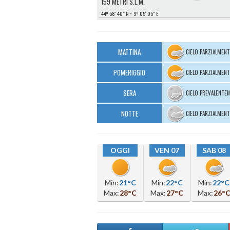
159 METRI S.L.M.
44º 58′ 40″ N
9º 05′ 05″ E
MATTINA
CIELO PARZIALMEN
POMERIGGIO
CIELO PARZIALMEN
SERA
CIELO PREVALENTE
NOTTE
CIELO PARZIALMEN
OGGI
VEN 07
SAB 08
Min:
21°C
Min:
22°C
Min:
22°C
Max:
28°C
Max:
27°C
Max:
26°