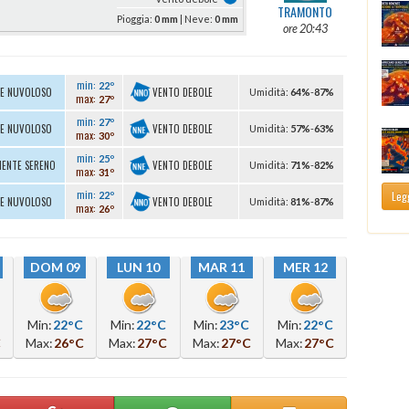
TRAMONTO
Pioggia:
0 mm
| Neve:
0 mm
ore 20:43
min:
22º
VENTO DEBOLE
TE NUVOLOSO
U
midità
:
64%
-
87%
max:
27º
min:
27º
VENTO DEBOLE
TE NUVOLOSO
U
midità
:
57%
-
63%
max:
30º
min:
25º
VENTO DEBOLE
MENTE SERENO
U
midità
:
71%
-
82%
max:
31º
min:
Legg
22º
VENTO DEBOLE
TE NUVOLOSO
U
midità
:
81%
-
87%
max:
26º
DOM 09
LUN 10
MAR 11
MER 12
Min:
22°C
Min:
22°C
Min:
23°C
Min:
22°C
C
Max:
26°C
Max:
27°C
Max:
27°C
Max:
27°C