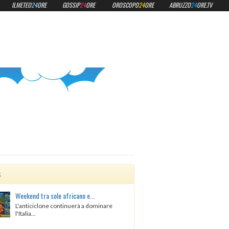
ILMETEO
24
ORE
GOSSIP
24
ORE
OROSCOPO
24
ORE
ABRUZZO
24
ORE.TV
s
Weekend tra sole africano e...
L'anticiclone continuerà a dominare
l'Italia...