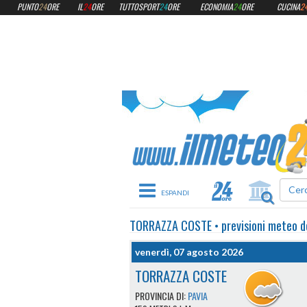
PUNTO
24
ORE
IL
24
ORE
TUTTOSPORT
24
ORE
ECONOMIA
24
ORE
CUCINA
2
Toggle navigation
TORRAZZA COSTE
•
previsioni meteo
d
venerdì, 07 agosto 2026
TORRAZZA COSTE
PROVINCIA DI:
PAVIA