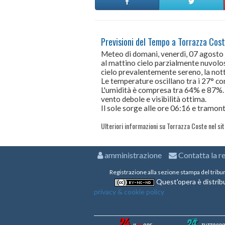
Previsioni del Tempo a Torrazza Cos
Meteo di domani, venerdì, 07 agost
al mattino cielo parzialmente nuvolos
cielo prevalentemente sereno, la not
Le temperature oscillano tra i 27° 
L'umidità è compresa tra 64% e 87%.
vento debole e visibilità ottima.
Il sole sorge alle ore 06:16 e tramont
Ulteriori informazioni su Torrazza Coste nel si
amministrazione
Contatta la r
Registrazione alla sezione stampa del tribu
Quest'opera è distribu
privacy & cookie policy