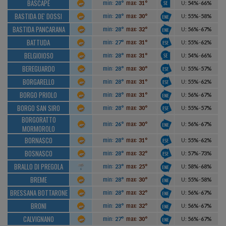
BASCAPÈ
min:
max:
28°
31°
U
:
54%
-
66%
BASTIDA DE' DOSSI
min:
max:
28°
30°
U
:
55%
-
58%
BASTIDA PANCARANA
min:
max:
28°
32°
U
:
56%
-
67%
BATTUDA
min:
max:
27°
31°
U
:
55%
-
62%
BELGIOIOSO
min:
max:
28°
31°
U
:
54%
-
66%
BEREGUARDO
min:
max:
28°
30°
U
:
55%
-
57%
BORGARELLO
min:
max:
28°
31°
U
:
55%
-
62%
BORGO PRIOLO
min:
max:
28°
31°
U
:
56%
-
67%
BORGO SAN SIRO
min:
max:
28°
30°
U
:
55%
-
57%
BORGORATTO
min:
max:
26°
30°
U
:
56%
-
67%
MORMOROLO
BORNASCO
min:
max:
28°
31°
U
:
55%
-
62%
BOSNASCO
min:
max:
28°
32°
U
:
57%
-
73%
BRALLO DI PREGOLA
min:
max:
23°
25°
U
:
58%
-
68%
BREME
min:
max:
28°
30°
U
:
55%
-
58%
BRESSANA BOTTARONE
min:
max:
28°
32°
U
:
56%
-
67%
BRONI
min:
max:
28°
32°
U
:
56%
-
67%
CALVIGNANO
min:
max:
27°
30°
U
:
56%
-
67%