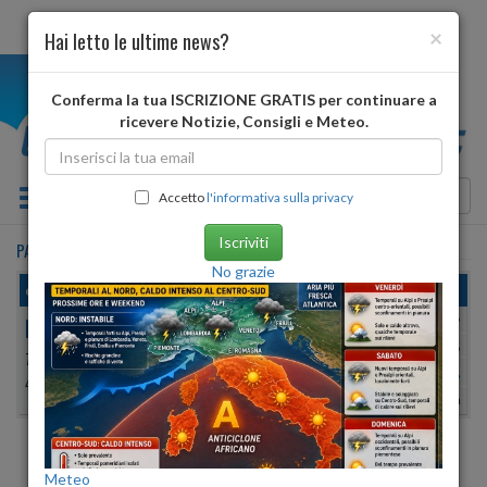
×
Hai letto le ultime news?
i
Conferma la tua ISCRIZIONE GRATIS per continuare a
ricevere Notizie, Consigli e Meteo.
Toggle navigation
Accetto
l'informativa sulla privacy
Iscriviti
PAVIA
•
previsioni meteo
oggi
No grazie
domenica, 09 agosto 2026
PAVIA
Min:
28°
| Max:
31°
Umidità
55%
-
62%
77 METRI S.L.M.
vento debole
45º 11′ 07″ N
9º 09′ 45″ E
Pioggia:
0 mm
| Neve:
0 mm
ALBA
TRAMONTO
Meteo
ore 06:18
ore 20:40