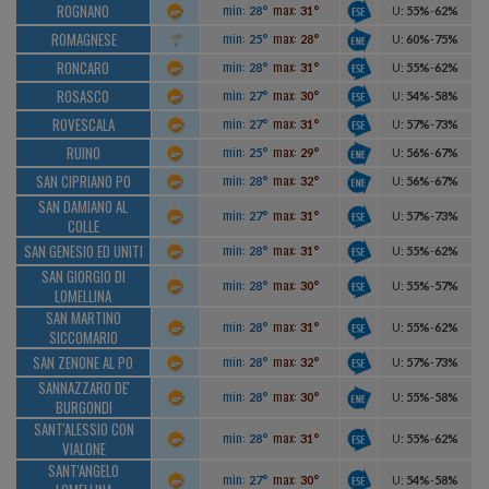
ROGNANO
min:
max:
28°
31°
U
:
55%
-
62%
ROMAGNESE
min:
max:
25°
28°
U
:
60%
-
75%
RONCARO
min:
max:
28°
31°
U
:
55%
-
62%
ROSASCO
min:
max:
27°
30°
U
:
54%
-
58%
ROVESCALA
min:
max:
27°
31°
U
:
57%
-
73%
RUINO
min:
max:
25°
29°
U
:
56%
-
67%
SAN CIPRIANO PO
min:
max:
28°
32°
U
:
56%
-
67%
SAN DAMIANO AL
min:
max:
27°
31°
U
:
57%
-
73%
COLLE
SAN GENESIO ED UNITI
min:
max:
28°
31°
U
:
55%
-
62%
SAN GIORGIO DI
min:
max:
28°
30°
U
:
55%
-
57%
LOMELLINA
SAN MARTINO
min:
max:
28°
31°
U
:
55%
-
62%
SICCOMARIO
SAN ZENONE AL PO
min:
max:
28°
32°
U
:
57%
-
73%
SANNAZZARO DE'
min:
max:
28°
30°
U
:
55%
-
58%
BURGONDI
SANT'ALESSIO CON
min:
max:
28°
31°
U
:
55%
-
62%
VIALONE
SANT'ANGELO
min:
max:
27°
30°
U
:
54%
-
58%