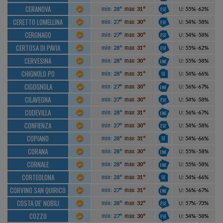
CERANOVA
min:
max:
28°
31°
U
:
55%
-
62%
CERETTO LOMELLINA
min:
max:
27°
30°
U
:
54%
-
58%
CERGNAGO
min:
max:
27°
30°
U
:
54%
-
58%
CERTOSA DI PAVIA
min:
max:
28°
31°
U
:
55%
-
62%
CERVESINA
min:
max:
28°
30°
U
:
55%
-
58%
CHIGNOLO PO
min:
max:
28°
31°
U
:
54%
-
66%
CIGOGNOLA
min:
max:
27°
30°
U
:
56%
-
67%
CILAVEGNA
min:
max:
27°
30°
U
:
54%
-
58%
CODEVILLA
min:
max:
28°
31°
U
:
56%
-
67%
CONFIENZA
min:
max:
27°
30°
U
:
54%
-
58%
COPIANO
min:
max:
28°
31°
U
:
54%
-
66%
CORANA
min:
max:
28°
30°
U
:
55%
-
58%
CORNALE
min:
max:
28°
30°
U
:
55%
-
58%
CORTEOLONA
min:
max:
28°
31°
U
:
54%
-
66%
CORVINO SAN QUIRICO
min:
max:
27°
31°
U
:
56%
-
67%
COSTA DE' NOBILI
min:
max:
28°
32°
U
:
57%
-
73%
COZZO
min:
max:
27°
30°
U
:
54%
-
58%