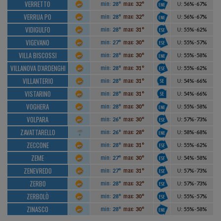
VERRETTO
min:
max:
28°
32°
U
:
56%
-
67%
VERRUA PO
min:
max:
28°
32°
U
:
56%
-
67%
VIDIGULFO
min:
max:
28°
31°
U
:
55%
-
62%
VIGEVANO
min:
max:
27°
30°
U
:
55%
-
57%
VILLA BISCOSSI
min:
max:
28°
30°
U
:
55%
-
58%
VILLANOVA D'ARDENGHI
min:
max:
28°
31°
U
:
55%
-
62%
VILLANTERIO
min:
max:
28°
31°
U
:
54%
-
66%
VISTARINO
min:
max:
28°
31°
U
:
54%
-
66%
VOGHERA
min:
max:
28°
30°
U
:
55%
-
58%
VOLPARA
min:
max:
26°
30°
U
:
57%
-
73%
ZAVATTARELLO
min:
max:
26°
28°
U
:
58%
-
68%
ZECCONE
min:
max:
28°
31°
U
:
55%
-
62%
ZEME
min:
max:
27°
30°
U
:
54%
-
58%
ZENEVREDO
min:
max:
27°
31°
U
:
57%
-
73%
ZERBO
min:
max:
28°
32°
U
:
57%
-
73%
ZERBOLÒ
min:
max:
28°
30°
U
:
55%
-
57%
ZINASCO
min:
max:
28°
30°
U
:
55%
-
58%