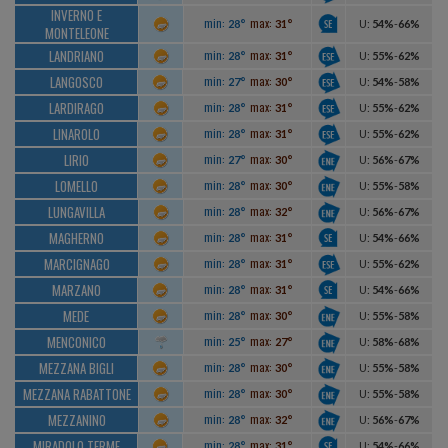
INVERNO E
min:
max:
28°
31°
U
:
54%
-
66%
MONTELEONE
LANDRIANO
min:
max:
28°
31°
U
:
55%
-
62%
LANGOSCO
min:
max:
27°
30°
U
:
54%
-
58%
LARDIRAGO
min:
max:
28°
31°
U
:
55%
-
62%
LINAROLO
min:
max:
28°
31°
U
:
55%
-
62%
LIRIO
min:
max:
27°
30°
U
:
56%
-
67%
LOMELLO
min:
max:
28°
30°
U
:
55%
-
58%
LUNGAVILLA
min:
max:
28°
32°
U
:
56%
-
67%
MAGHERNO
min:
max:
28°
31°
U
:
54%
-
66%
MARCIGNAGO
min:
max:
28°
31°
U
:
55%
-
62%
MARZANO
min:
max:
28°
31°
U
:
54%
-
66%
MEDE
min:
max:
28°
30°
U
:
55%
-
58%
MENCONICO
min:
max:
25°
27°
U
:
58%
-
68%
MEZZANA BIGLI
min:
max:
28°
30°
U
:
55%
-
58%
MEZZANA RABATTONE
min:
max:
28°
30°
U
:
55%
-
58%
MEZZANINO
min:
max:
28°
32°
U
:
56%
-
67%
MIRADOLO TERME
min:
max:
28°
31°
U
:
54%
-
66%