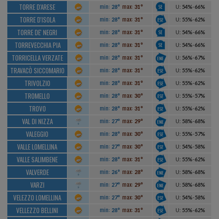
TORRE D'ARESE
min:
max:
28°
31°
U
:
54%
-
66%
TORRE D'ISOLA
min:
max:
28°
31°
U
:
55%
-
62%
TORRE DE' NEGRI
min:
max:
28°
31°
U
:
54%
-
66%
TORREVECCHIA PIA
min:
max:
28°
31°
U
:
54%
-
66%
TORRICELLA VERZATE
min:
max:
28°
31°
U
:
56%
-
67%
TRAVACÒ SICCOMARIO
min:
max:
28°
31°
U
:
55%
-
62%
TRIVOLZIO
min:
max:
28°
31°
U
:
55%
-
62%
TROMELLO
min:
max:
28°
30°
U
:
55%
-
57%
TROVO
min:
max:
28°
31°
U
:
55%
-
62%
VAL DI NIZZA
min:
max:
27°
29°
U
:
58%
-
68%
VALEGGIO
min:
max:
28°
30°
U
:
55%
-
57%
VALLE LOMELLINA
min:
max:
27°
30°
U
:
54%
-
58%
VALLE SALIMBENE
min:
max:
28°
31°
U
:
55%
-
62%
VALVERDE
min:
max:
26°
28°
U
:
58%
-
68%
VARZI
min:
max:
27°
29°
U
:
58%
-
68%
VELEZZO LOMELLINA
min:
max:
27°
30°
U
:
54%
-
58%
VELLEZZO BELLINI
min:
max:
28°
31°
U
:
55%
-
62%