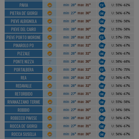
PAVIA
min:
max:
28°
31°
U
:
55%
-
62%
PIETRA DE' GIORGI
min:
max:
27°
30°
U
:
56%
-
67%
PIEVE ALBIGNOLA
min:
max:
28°
30°
U
:
55%
-
58%
PIEVE DEL CAIRO
min:
max:
28°
30°
U
:
55%
-
58%
PIEVE PORTO MORONE
min:
max:
28°
32°
U
:
57%
-
73%
PINAROLO PO
min:
max:
28°
32°
U
:
56%
-
67%
PIZZALE
min:
max:
28°
32°
U
:
56%
-
67%
PONTE NIZZA
min:
max:
28°
30°
U
:
58%
-
68%
PORTALBERA
min:
max:
28°
32°
U
:
57%
-
73%
REA
min:
max:
28°
32°
U
:
56%
-
67%
REDAVALLE
min:
max:
28°
32°
U
:
56%
-
67%
RETORBIDO
min:
max:
27°
31°
U
:
56%
-
67%
RIVANAZZANO TERME
min:
max:
28°
30°
U
:
55%
-
58%
ROBBIO
min:
max:
27°
30°
U
:
54%
-
58%
ROBECCO PAVESE
min:
max:
28°
32°
U
:
56%
-
67%
ROCCA DE' GIORGI
min:
max:
27°
31°
U
:
56%
-
67%
ROCCA SUSELLA
min:
max:
26°
30°
U
:
56%
-
67%