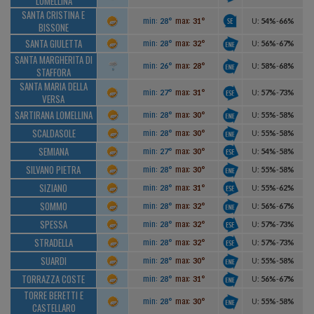
LOMELLINA
SANTA CRISTINA E
min:
max:
28°
31°
U
:
54%
-
66%
BISSONE
SANTA GIULETTA
min:
max:
28°
32°
U
:
56%
-
67%
SANTA MARGHERITA DI
min:
max:
26°
28°
U
:
58%
-
68%
STAFFORA
SANTA MARIA DELLA
min:
max:
27°
31°
U
:
57%
-
73%
VERSA
SARTIRANA LOMELLINA
min:
max:
28°
30°
U
:
55%
-
58%
SCALDASOLE
min:
max:
28°
30°
U
:
55%
-
58%
SEMIANA
min:
max:
27°
30°
U
:
54%
-
58%
SILVANO PIETRA
min:
max:
28°
30°
U
:
55%
-
58%
SIZIANO
min:
max:
28°
31°
U
:
55%
-
62%
SOMMO
min:
max:
28°
32°
U
:
56%
-
67%
SPESSA
min:
max:
28°
32°
U
:
57%
-
73%
STRADELLA
min:
max:
28°
32°
U
:
57%
-
73%
SUARDI
min:
max:
28°
30°
U
:
55%
-
58%
TORRAZZA COSTE
min:
max:
28°
31°
U
:
56%
-
67%
TORRE BERETTI E
min:
max:
28°
30°
U
:
55%
-
58%
CASTELLARO