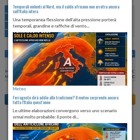
Temporali violenti al Nord, ma il caldo africano non arretra ancora
MATTINA
min:
max:
21º
27º
U
:
60%
-
85%
sull’Italia intera
POMERIGGIO
min:
max:
28º
31º
U
:
55%
-
62%
Una temporanea flessione dell’alta pressione porterà
SERA
min:
max:
temporali, grandine e raffiche di vento...
26º
32º
U
:
68%
-
76%
NOTTE
min:
max:
22º
27º
U
:
77%
-
85%
OGGI
LUN 10
MAR 11
MER 12
GIO 13
VEN 14
SAB 15
Min:
28°C
Min:
28°C
Min:
28°C
Min:
29°C
Min:
28°C
Min:
27°C
Min:
27°C
Max:
31°C
Max:
31°C
Max:
32°C
Max:
31°C
Max:
30°C
Max:
30°C
Max:
29°C
Meteo
Ferragosto dirà addio alla tradizione? Il meteo sorprende ancora
tutta l'Italia quest'anno
Le ultime elaborazioni convergono verso uno scenario
ormai molto probabile: il ponte di...
Previsioni del Tempo a Pavia di oggi
Meteo di oggi, domenica, 09 agosto 2026 a Pavia:
al mattino cielo prevalentemente sereno, il pomeriggio