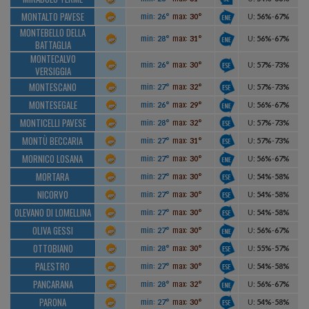
MONTALTO PAVESE
min:
max:
26°
30°
U
:
56%
-
67%
MONTEBELLO DELLA
min:
max:
28°
31°
U
:
56%
-
67%
BATTAGLIA
MONTECALVO
min:
max:
26°
30°
U
:
57%
-
73%
VERSIGGIA
MONTESCANO
min:
max:
27°
32°
U
:
57%
-
73%
MONTESEGALE
min:
max:
26°
29°
U
:
56%
-
67%
MONTICELLI PAVESE
min:
max:
28°
32°
U
:
57%
-
73%
MONTÙ BECCARIA
min:
max:
27°
31°
U
:
57%
-
73%
MORNICO LOSANA
min:
max:
27°
30°
U
:
56%
-
67%
MORTARA
min:
max:
27°
30°
U
:
54%
-
58%
NICORVO
min:
max:
27°
30°
U
:
54%
-
58%
OLEVANO DI LOMELLINA
min:
max:
27°
30°
U
:
54%
-
58%
OLIVA GESSI
min:
max:
27°
30°
U
:
56%
-
67%
OTTOBIANO
min:
max:
28°
30°
U
:
55%
-
57%
PALESTRO
min:
max:
27°
30°
U
:
54%
-
58%
PANCARANA
min:
max:
28°
32°
U
:
56%
-
67%
PARONA
min:
max:
27°
30°
U
:
54%
-
58%