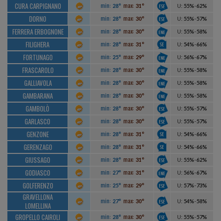
CURA CARPIGNANO
min:
max:
28°
31°
U
:
55%
-
62%
DORNO
min:
max:
28°
30°
U
:
55%
-
57%
FERRERA ERBOGNONE
min:
max:
28°
30°
U
:
55%
-
58%
FILIGHERA
min:
max:
28°
31°
U
:
54%
-
66%
FORTUNAGO
min:
max:
25°
29°
U
:
56%
-
67%
FRASCAROLO
min:
max:
28°
30°
U
:
55%
-
58%
GALLIAVOLA
min:
max:
28°
30°
U
:
55%
-
58%
GAMBARANA
min:
max:
28°
30°
U
:
55%
-
58%
GAMBOLÒ
min:
max:
28°
30°
U
:
55%
-
57%
GARLASCO
min:
max:
28°
30°
U
:
55%
-
57%
GENZONE
min:
max:
28°
31°
U
:
54%
-
66%
GERENZAGO
min:
max:
28°
31°
U
:
54%
-
66%
GIUSSAGO
min:
max:
28°
31°
U
:
55%
-
62%
GODIASCO
min:
max:
27°
31°
U
:
56%
-
67%
GOLFERENZO
min:
max:
25°
29°
U
:
57%
-
73%
GRAVELLONA
min:
max:
27°
30°
U
:
54%
-
58%
LOMELLINA
GROPELLO CAIROLI
min:
max:
28°
30°
U
:
55%
-
57%