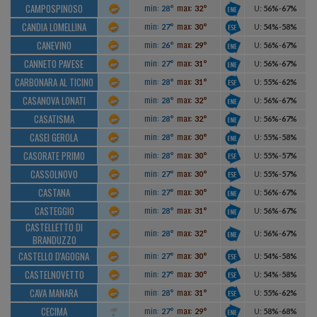
CAMPOSPINOSO
min:
max:
28°
32°
U
:
56%
-
67%
CANDIA LOMELLINA
min:
max:
27°
30°
U
:
54%
-
58%
CANEVINO
min:
max:
26°
29°
U
:
56%
-
67%
CANNETO PAVESE
min:
max:
27°
31°
U
:
56%
-
67%
CARBONARA AL TICINO
min:
max:
28°
31°
U
:
55%
-
62%
CASANOVA LONATI
min:
max:
28°
32°
U
:
56%
-
67%
CASATISMA
min:
max:
28°
32°
U
:
56%
-
67%
CASEI GEROLA
min:
max:
28°
30°
U
:
55%
-
58%
CASORATE PRIMO
min:
max:
28°
30°
U
:
55%
-
57%
CASSOLNOVO
min:
max:
27°
30°
U
:
55%
-
57%
CASTANA
min:
max:
27°
30°
U
:
56%
-
67%
CASTEGGIO
min:
max:
28°
31°
U
:
56%
-
67%
CASTELLETTO DI
min:
max:
28°
32°
U
:
56%
-
67%
BRANDUZZO
CASTELLO D'AGOGNA
min:
max:
27°
30°
U
:
54%
-
58%
CASTELNOVETTO
min:
max:
27°
30°
U
:
54%
-
58%
CAVA MANARA
min:
max:
28°
31°
U
:
55%
-
62%
CECIMA
min:
max:
27°
29°
U
:
58%
-
68%