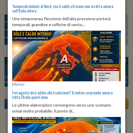
Temporali violenti al Nord, ma il caldo africano non arretra ancora
sull’Italia intera
MATTINA
min:
max:
Una temporanea flessione dell’alta pressione porterà
19º
26º
U
:
55%
-
80%
temporali, grandine e raffiche di vento...
POMERIGGIO
min:
max:
27º
28º
U
:
45%
-
50%
SERA
min:
max:
21º
28º
U
:
66%
-
78%
NOTTE
min:
max:
19º
20º
U
:
76%
-
80%
OGGI
SAB 08
DOM 09
LUN 10
MAR 11
MER 12
GIO 13
Min:
23°C
Min:
21°C
Min:
21°C
Min:
21°C
Min:
21°C
Min:
21°C
Min:
21°C
Max:
25°C
Max:
26°C
Max:
26°C
Max:
27°C
Max:
28°C
Max:
28°C
Max:
26°C
Meteo
Ferragosto dirà addio alla tradizione? Il meteo sorprende ancora
tutta l'Italia quest'anno
Le ultime elaborazioni convergono verso uno scenario
ormai molto probabile: il ponte di...
Previsioni del Tempo a Tornimparte tra 5 giorni