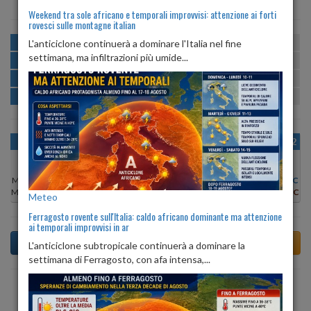
Weekend tra sole africano e temporali improvvisi: attenzione ai forti
rovesci sulle montagne italian
MATTINA
min:
max:
L'anticiclone continuerà a dominare l'Italia nel fine
18º
26º
U
:
43%
-
70%
settimana, ma infiltrazioni più umide...
POMERIGGIO
min:
max:
27º
28º
U
:
36%
-
55%
SERA
min:
max:
21º
27º
U
:
72%
-
77%
NOTTE
min:
max:
18º
20º
U
:
65%
-
69%
OGGI
VEN 07
SAB 08
DOM 09
LUN 10
MAR 11
MER 12
Min:
18°C
Min:
20°C
Min:
19°C
Min:
18°C
Min:
18°C
Min:
18°C
Min:
18°C
Max:
26°C
Max:
25°C
Max:
25°C
Max:
25°C
Max:
25°C
Max:
25°C
Max:
25°C
Meteo
Ferragosto rovente sull'Italia: caldo africano dominante ma attenzione
ai temporali improvvisi in ar
L'anticiclone subtropicale continuerà a dominare la
settimana di Ferragosto, con afa intensa,...
Previsioni del Tempo a Tornimparte di oggi