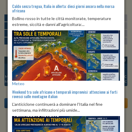
Caldo senza tregua, Italia in allerta: dieci giorni ancora nella morsa
africana
MATTINA
min:
max:
Bollino rosso in tutte le città monitorate, temperature
19º
25º
U
:
55%
-
75%
estreme, siccità e danni all'agricoltura:...
POMERIGGIO
min:
max:
26º
28º
U
:
44%
-
51%
SERA
min:
max:
21º
26º
U
:
57%
-
77%
NOTTE
min:
max:
19º
21º
U
:
72%
-
81%
OGGI
SAB 08
DOM 09
LUN 10
MAR 11
MER 12
GIO 13
Min:
22°C
Min:
21°C
Min:
19°C
Min:
18°C
Min:
18°C
Min:
19°C
Min:
19°C
Max:
22°C
Max:
23°C
Max:
21°C
Max:
20°C
Max:
20°C
Max:
20°C
Max:
20°C
Meteo
Weekend tra sole africano e temporali improvvisi: attenzione ai forti
rovesci sulle montagne italian
L'anticiclone continuerà a dominare l'Italia nel fine
settimana, ma infiltrazioni più umide...
Previsioni del Tempo a Tornimparte di dopodomani