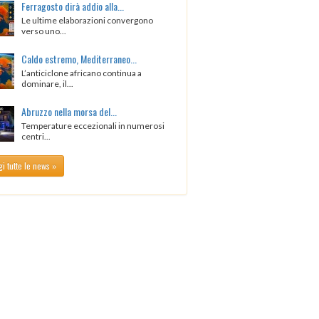
Ferragosto dirà addio alla...
Le ultime elaborazioni convergono
verso uno...
Caldo estremo, Mediterraneo...
L’anticiclone africano continua a
dominare, il...
Abruzzo nella morsa del...
Temperature eccezionali in numerosi
centri...
i tutte le news »