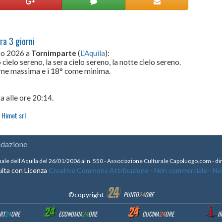
ra 3 giorni
sto 2026 a
Tornimparte
(
L'Aquila
):
cielo sereno, la sera cielo sereno, la notte cielo sereno.
come massima e i 18° come minima.
a alle ore 20:14.
Himet srl
edazione
nale dell'Aquila del 26/01/2006 al n. 550 - Associazione Culturale Capoluogo.com - 
ita con Licenza
Creative Commons Attribuzione - Non commerciale - Non 
©copyright
PUNTO
24
ORE
RT
24
ORE
ECONOMIA
24
ORE
CUCINA
24
ORE
I