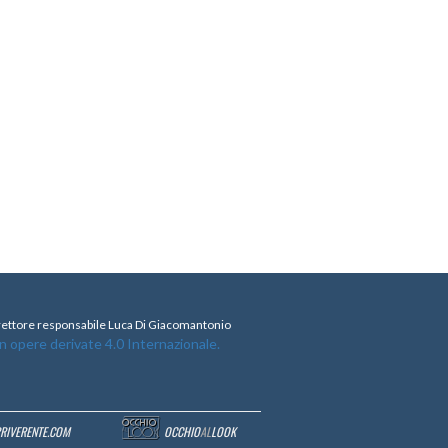
direttore responsabile Luca Di Giacomantonio
opere derivate 4.0 Internazionale.
RRIVERENTE.COM
OCCHIO
AL
LOOK