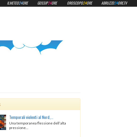
ILMETEO
24
ORE
GOSSIP
24
ORE
OROSCOPO
24
ORE
ABRUZZO
24
ORE.TV
s
Temporali violenti al Nord,...
Una temporanea flessione dell’alta
pressione...