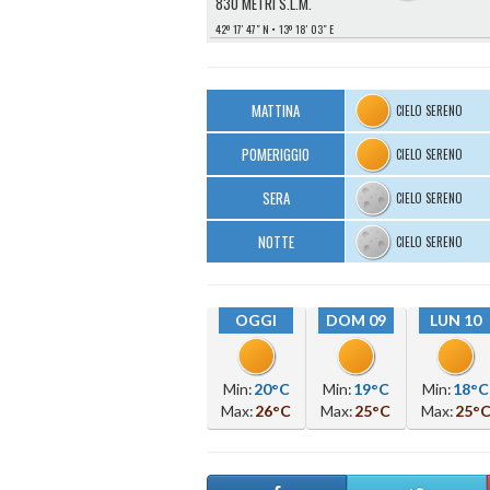
830 METRI S.L.M.
42º 17′ 47″ N
13º 18′ 03″ E
MATTINA
CIELO SERENO
POMERIGGIO
CIELO SERENO
SERA
CIELO SERENO
NOTTE
CIELO SERENO
OGGI
DOM 09
LUN 10
Min:
20°C
Min:
19°C
Min:
18°C
Max:
26°C
Max:
25°C
Max:
25°