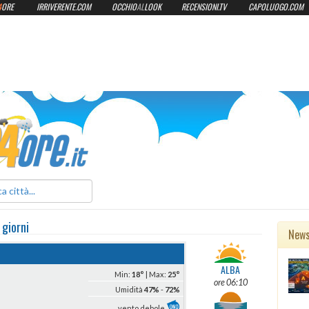
4
ORE
IRRIVERENTE.COM
OCCHIO
AL
LOOK
RECENSIONI.TV
CAPOLUOGO.COM
ilmeteo24ore.it
 giorni
New
ALBA
Min:
18°
| Max:
25°
ore 06:10
Umidità
47%
-
72%
vento debole