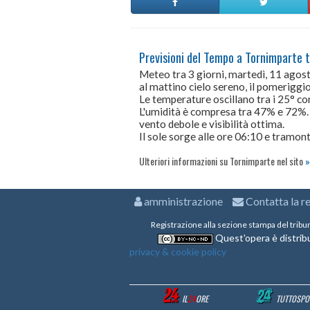
Previsioni del Tempo a Tornimparte t
Meteo tra 3 giorni, martedì, 11 ago
al mattino cielo sereno, il pomeriggio 
Le temperature oscillano tra i 25° 
L'umidità è compresa tra 47% e 72%.
vento debole e visibilità ottima.
Il sole sorge alle ore 06:10 e tramont
Ulteriori informazioni su Tornimparte nel sito
amministrazione
Contatta la r
Registrazione alla sezione stampa del tribu
Quest'opera è distribu
privacy & cookie policy
IL
24
ORE
TUTTOSPO