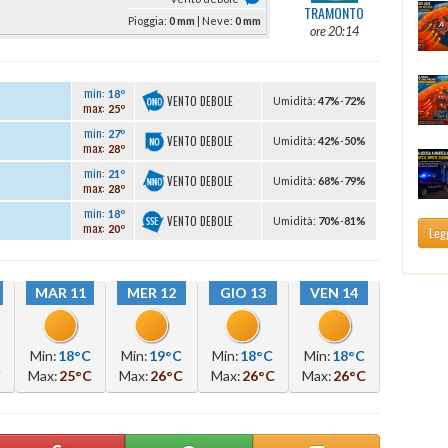
TRAMONTO
Pioggia:
0 mm
| Neve:
0 mm
ore 20:14
min:
18º
VENTO DEBOLE
U
midità
:
47%
-
72%
max:
25º
min:
27º
VENTO DEBOLE
U
midità
:
42%
-
50%
max:
28º
min:
21º
VENTO DEBOLE
U
midità
:
68%
-
79%
max:
28º
min:
18º
VENTO DEBOLE
U
midità
:
70%
-
81%
max:
20º
Legg
MAR 11
MER 12
GIO 13
VEN 14
Min:
18°C
Min:
19°C
Min:
18°C
Min:
18°C
C
Max:
25°C
Max:
26°C
Max:
26°C
Max:
26°C