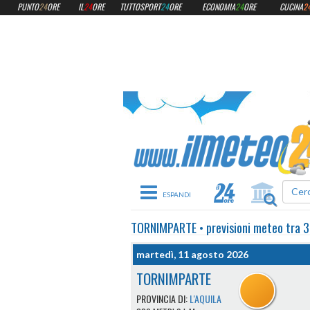
PUNTO
24
ORE
IL
24
ORE
TUTTOSPORT
24
ORE
ECONOMIA
24
ORE
CUCINA
2
Toggle navigation
TORNIMPARTE
•
previsioni meteo
tra 3
martedì, 11 agosto 2026
TORNIMPARTE
PROVINCIA DI:
L'AQUILA