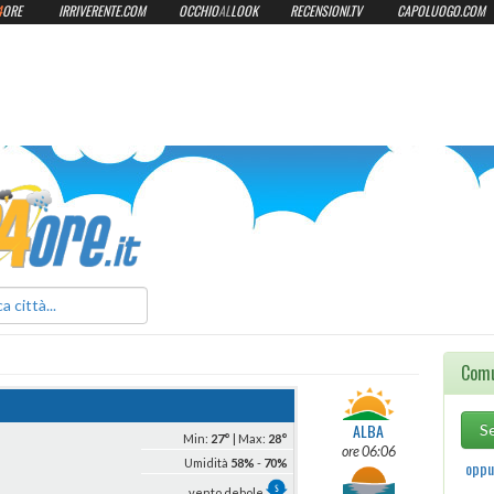
4
ORE
IRRIVERENTE.COM
OCCHIO
AL
LOOK
RECENSIONI.TV
CAPOLUOGO.COM
ilmeteo24ore.it
Comu
ALBA
Min:
27°
| Max:
28°
ore 06:06
Umidità
58%
-
70%
oppur
vento debole