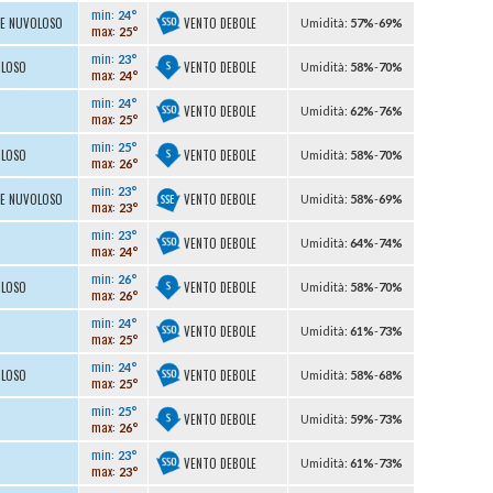
min:
24°
VENTO DEBOLE
TE NUVOLOSO
U
midità
:
57%
-
69%
max:
25°
min:
23°
VENTO DEBOLE
OLOSO
U
midità
:
58%
-
70%
max:
24°
min:
24°
VENTO DEBOLE
U
midità
:
62%
-
76%
max:
25°
min:
25°
VENTO DEBOLE
OLOSO
U
midità
:
58%
-
70%
max:
26°
min:
23°
VENTO DEBOLE
TE NUVOLOSO
U
midità
:
58%
-
69%
max:
23°
min:
23°
VENTO DEBOLE
U
midità
:
64%
-
74%
max:
24°
min:
26°
VENTO DEBOLE
OLOSO
U
midità
:
58%
-
70%
max:
26°
min:
24°
VENTO DEBOLE
U
midità
:
61%
-
73%
max:
25°
min:
24°
VENTO DEBOLE
OLOSO
U
midità
:
58%
-
68%
max:
25°
min:
25°
VENTO DEBOLE
U
midità
:
59%
-
73%
max:
26°
min:
23°
VENTO DEBOLE
U
midità
:
61%
-
73%
max:
23°