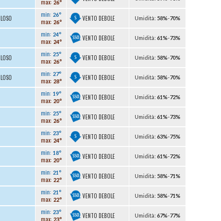
max:
26°
min:
26°
VENTO DEBOLE
OLOSO
U
midità
:
58%
-
70%
max:
26°
min:
24°
VENTO DEBOLE
U
midità
:
61%
-
73%
max:
24°
min:
25°
VENTO DEBOLE
OLOSO
U
midità
:
58%
-
70%
max:
26°
min:
27°
VENTO DEBOLE
OLOSO
U
midità
:
58%
-
70%
max:
28°
min:
19°
VENTO DEBOLE
U
midità
:
61%
-
72%
max:
20°
min:
25°
VENTO DEBOLE
U
midità
:
61%
-
73%
max:
26°
min:
23°
VENTO DEBOLE
U
midità
:
63%
-
75%
max:
24°
min:
18°
VENTO DEBOLE
U
midità
:
61%
-
72%
max:
20°
min:
21°
VENTO DEBOLE
U
midità
:
58%
-
71%
max:
22°
min:
21°
VENTO DEBOLE
U
midità
:
58%
-
71%
max:
22°
min:
23°
VENTO DEBOLE
U
midità
:
67%
-
77%
max:
23°