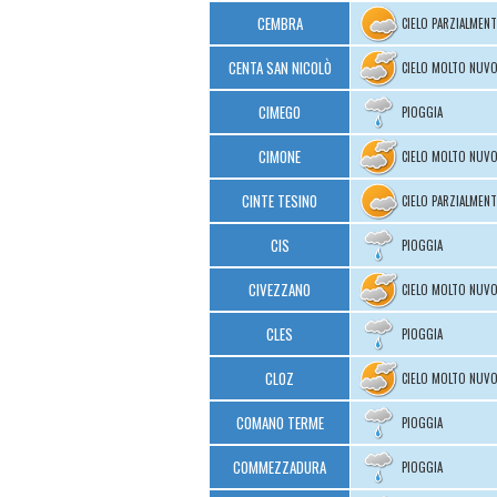
CEMBRA
CIELO PARZIALMEN
CENTA SAN NICOLÒ
CIELO MOLTO NUV
CIMEGO
PIOGGIA
CIMONE
CIELO MOLTO NUV
CINTE TESINO
CIELO PARZIALMEN
CIS
PIOGGIA
CIVEZZANO
CIELO MOLTO NUV
CLES
PIOGGIA
CLOZ
CIELO MOLTO NUV
COMANO TERME
PIOGGIA
COMMEZZADURA
PIOGGIA