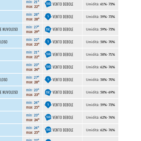
min:
21°
VENTO DEBOLE
U
midità
:
61%
-
73%
max:
22°
min:
28°
VENTO DEBOLE
U
midità
:
59%
-
73%
max:
28°
min:
27°
VENTO DEBOLE
TE NUVOLOSO
U
midità
:
59%
-
73%
max:
29°
min:
22°
VENTO DEBOLE
OLOSO
U
midità
:
58%
-
70%
max:
23°
min:
21°
VENTO DEBOLE
U
midità
:
58%
-
71%
max:
22°
min:
23°
VENTO DEBOLE
U
midità
:
62%
-
76%
max:
24°
min:
27°
VENTO DEBOLE
OLOSO
U
midità
:
58%
-
70%
max:
28°
min:
23°
VENTO DEBOLE
TE NUVOLOSO
U
midità
:
58%
-
69%
max:
23°
min:
24°
VENTO DEBOLE
U
midità
:
59%
-
73%
max:
25°
min:
23°
VENTO DEBOLE
U
midità
:
62%
-
76%
max:
24°
min:
24°
VENTO DEBOLE
U
midità
:
62%
-
76%
max:
25°
min:
22°