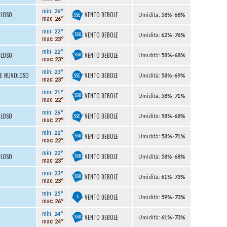
min:
26°
VENTO DEBOLE
OLOSO
U
midità
:
58%
-
68%
max:
26°
min:
22°
VENTO DEBOLE
U
midità
:
62%
-
76%
max:
23°
min:
22°
VENTO DEBOLE
OLOSO
U
midità
:
58%
-
68%
max:
23°
min:
23°
VENTO DEBOLE
TE NUVOLOSO
U
midità
:
58%
-
69%
max:
23°
min:
21°
VENTO DEBOLE
U
midità
:
58%
-
71%
max:
22°
min:
26°
VENTO DEBOLE
OLOSO
U
midità
:
58%
-
68%
max:
27°
min:
22°
VENTO DEBOLE
U
midità
:
58%
-
71%
max:
22°
min:
22°
VENTO DEBOLE
OLOSO
U
midità
:
58%
-
68%
max:
23°
min:
23°
VENTO DEBOLE
U
midità
:
61%
-
73%
max:
23°
min:
25°
VENTO DEBOLE
U
midità
:
59%
-
73%
max:
26°
min:
24°
VENTO DEBOLE
U
midità
:
61%
-
73%
max:
24°