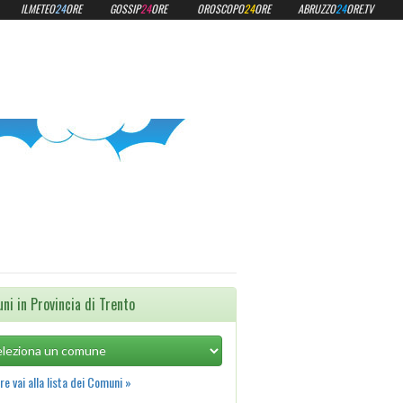
ILMETEO
24
ORE
GOSSIP
24
ORE
OROSCOPO
24
ORE
ABRUZZO
24
ORE.TV
ni in Provincia di Trento
e vai alla lista dei Comuni »