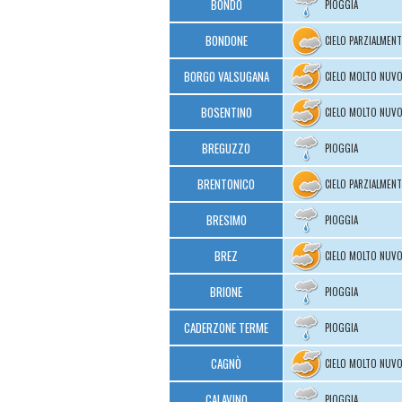
BONDO
PIOGGIA
BONDONE
CIELO PARZIALMEN
BORGO VALSUGANA
CIELO MOLTO NUV
BOSENTINO
CIELO MOLTO NUV
BREGUZZO
PIOGGIA
BRENTONICO
CIELO PARZIALMEN
BRESIMO
PIOGGIA
BREZ
CIELO MOLTO NUV
BRIONE
PIOGGIA
CADERZONE TERME
PIOGGIA
CAGNÒ
CIELO MOLTO NUV
CALAVINO
PIOGGIA