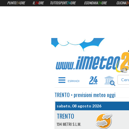
PUNTO
24
ORE
IL
24
ORE
TUTTOSPORT
24
ORE
ECONOMIA
24
ORE
CUCINA
2
Toggle navigation
TRENTO
•
previsioni meteo
oggi
sabato, 08 agosto 2026
TRENTO
194 METRI S.L.M.