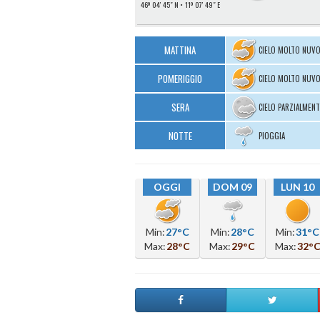
46º 04′ 45″ N
11º 07′ 49″ E
MATTINA
CIELO MOLTO NUV
POMERIGGIO
CIELO MOLTO NUV
SERA
CIELO PARZIALMEN
NOTTE
PIOGGIA
OGGI
DOM 09
LUN 10
Min:
27°C
Min:
28°C
Min:
31°C
Max:
28°C
Max:
29°C
Max:
32°