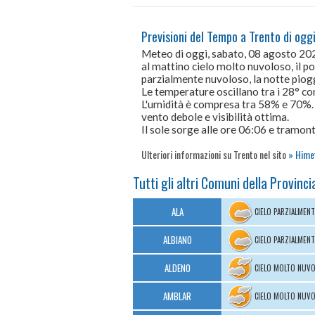
Previsioni del Tempo a Trento di ogg
Meteo di oggi, sabato, 08 agosto 20
al mattino cielo molto nuvoloso, il p
parzialmente nuvoloso, la notte piog
Le temperature oscillano tra i 28° 
L'umidità è compresa tra 58% e 70%.
vento debole e visibilità ottima.
Il sole sorge alle ore 06:06 e tramont
Ulteriori informazioni su Trento nel sito
Himet
Tutti gli altri Comuni della Provinci
ALA
CIELO PARZIALMEN
ALBIANO
CIELO PARZIALMEN
ALDENO
CIELO MOLTO NUV
AMBLAR
CIELO MOLTO NUV