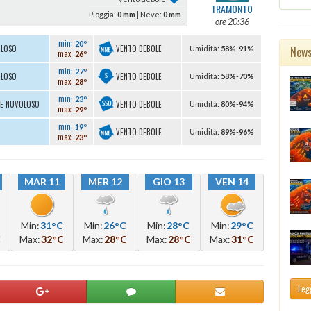
TRAMONTO
Pioggia:
0 mm
| Neve:
0 mm
ore 20:36
min:
20º
VENTO DEBOLE
OLOSO
New
U
midità
:
58%
-
91%
max:
26º
min:
27º
VENTO DEBOLE
OLOSO
U
midità
:
58%
-
70%
max:
28º
min:
23º
VENTO DEBOLE
TE NUVOLOSO
U
midità
:
80%
-
94%
max:
29º
min:
19º
VENTO DEBOLE
U
midità
:
89%
-
96%
max:
23º
MAR 11
MER 12
GIO 13
VEN 14
Min:
31°C
Min:
26°C
Min:
28°C
Min:
29°C
C
Max:
32°C
Max:
28°C
Max:
28°C
Max:
31°C
Legg