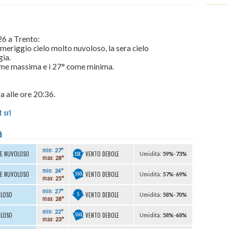
i
26 a Trento:
omeriggio cielo molto nuvoloso, la sera cielo
gia.
come massima e i 27° come minima.
a alle ore 20:36.
 srl
a
min:
27°
VENTO DEBOLE
TE NUVOLOSO
U
midità
:
59%
-
73%
max:
28°
min:
24°
VENTO DEBOLE
TE NUVOLOSO
U
midità
:
57%
-
69%
max:
25°
min:
27°
VENTO DEBOLE
OLOSO
U
midità
:
58%
-
70%
max:
28°
min:
22°
VENTO DEBOLE
OLOSO
U
midità
:
58%
-
68%
max:
23°