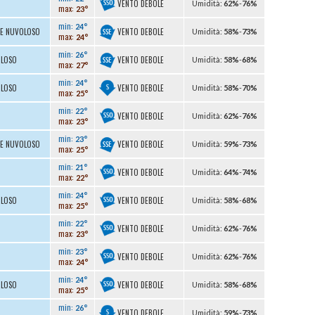
VENTO DEBOLE
U
midità
:
62%
-
76%
max:
23°
min:
24°
VENTO DEBOLE
TE NUVOLOSO
U
midità
:
58%
-
73%
max:
24°
min:
26°
VENTO DEBOLE
OLOSO
U
midità
:
58%
-
68%
max:
27°
min:
24°
VENTO DEBOLE
OLOSO
U
midità
:
58%
-
70%
max:
25°
min:
22°
VENTO DEBOLE
U
midità
:
62%
-
76%
max:
23°
min:
23°
VENTO DEBOLE
TE NUVOLOSO
U
midità
:
59%
-
73%
max:
25°
min:
21°
VENTO DEBOLE
U
midità
:
64%
-
74%
max:
22°
min:
24°
VENTO DEBOLE
OLOSO
U
midità
:
58%
-
68%
max:
25°
min:
22°
VENTO DEBOLE
U
midità
:
62%
-
76%
max:
23°
min:
23°
VENTO DEBOLE
U
midità
:
62%
-
76%
max:
24°
min:
24°
VENTO DEBOLE
OLOSO
U
midità
:
58%
-
68%
max:
25°
min:
26°
VENTO DEBOLE
U
midità
:
59%
-
73%