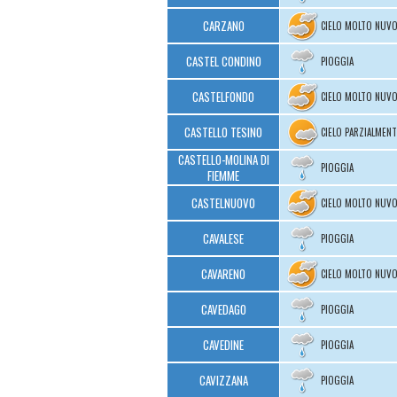
CARZANO
CIELO MOLTO NUV
CASTEL CONDINO
PIOGGIA
CASTELFONDO
CIELO MOLTO NUV
CASTELLO TESINO
CIELO PARZIALMEN
CASTELLO-MOLINA DI
PIOGGIA
FIEMME
CASTELNUOVO
CIELO MOLTO NUV
CAVALESE
PIOGGIA
CAVARENO
CIELO MOLTO NUV
CAVEDAGO
PIOGGIA
CAVEDINE
PIOGGIA
CAVIZZANA
PIOGGIA