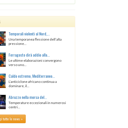
s
Temporali violenti al Nord,...
Una temporanea flessione dell’alta
pressione...
Ferragosto dirà addio alla...
Le ultime elaborazioni convergono
verso uno...
Caldo estremo, Mediterraneo...
L’anticiclone africano continua a
dominare, il...
Abruzzo nella morsa del...
Temperature eccezionali in numerosi
centri...
i tutte le news »