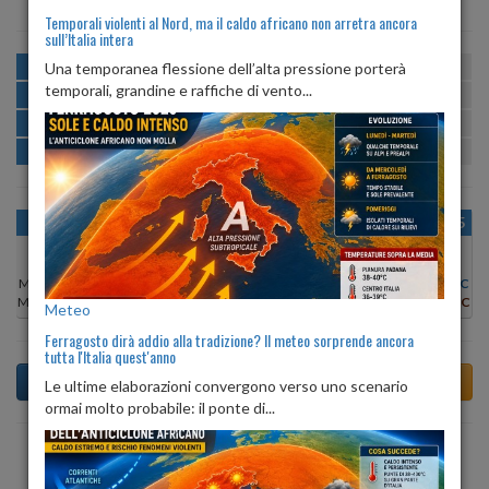
Temporali violenti al Nord, ma il caldo africano non arretra ancora
sull’Italia intera
MATTINA
min:
max:
Una temporanea flessione dell’alta pressione porterà
15º
25º
U
:
62%
-
99%
temporali, grandine e raffiche di vento...
POMERIGGIO
min:
max:
24º
25º
U
:
61%
-
78%
SERA
min:
max:
20º
26º
U
:
87%
-
99%
NOTTE
min:
max:
15º
20º
U
:
88%
-
99%
OGGI
LUN 10
MAR 11
MER 12
GIO 13
VEN 14
SAB 15
Min:
24°C
Min:
26°C
Min:
24°C
Min:
23°C
Min:
24°C
Min:
23°C
Min:
24°C
Max:
25°C
Max:
28°C
Max:
26°C
Max:
24°C
Max:
25°C
Max:
24°C
Max:
25°C
Meteo
Ferragosto dirà addio alla tradizione? Il meteo sorprende ancora
tutta l'Italia quest'anno
Le ultime elaborazioni convergono verso uno scenario
ormai molto probabile: il ponte di...
Previsioni del Tempo a Tonadico di oggi