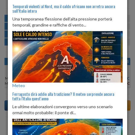
Temporali violenti al Nord, ma il caldo africano non arretra ancora
sull’Italia intera
MATTINA
min:
max:
Una temporanea flessione dell’alta pressione porterà
16º
24º
U
:
57%
-
91%
temporali, grandine e raffiche di vento...
POMERIGGIO
min:
max:
25º
26º
U
:
57%
-
69%
SERA
min:
max:
20º
27º
U
:
80%
-
97%
NOTTE
min:
max:
16º
21º
U
:
88%
-
94%
OGGI
DOM 09
LUN 10
MAR 11
MER 12
GIO 13
VEN 14
Min:
25°C
Min:
26°C
Min:
29°C
Min:
29°C
Min:
25°C
Min:
26°C
Min:
28°C
Max:
26°C
Max:
27°C
Max:
30°C
Max:
30°C
Max:
27°C
Max:
27°C
Max:
29°C
Meteo
Ferragosto dirà addio alla tradizione? Il meteo sorprende ancora
tutta l'Italia quest'anno
Le ultime elaborazioni convergono verso uno scenario
ormai molto probabile: il ponte di...
Previsioni del Tempo a Tassullo di oggi