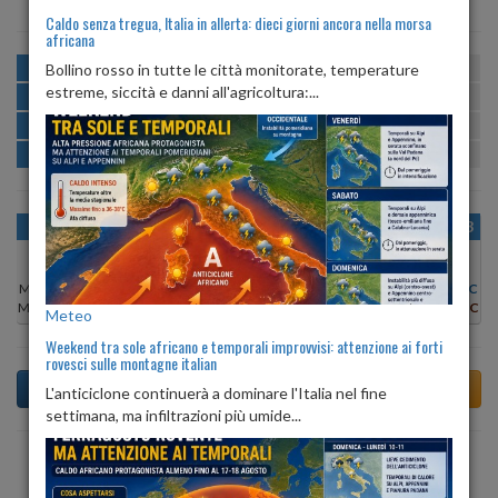
Caldo senza tregua, Italia in allerta: dieci giorni ancora nella morsa
africana
MATTINA
min:
max:
Bollino rosso in tutte le città monitorate, temperature
21º
27º
U
:
61%
-
87%
estreme, siccità e danni all'agricoltura:...
POMERIGGIO
min:
max:
28º
30º
U
:
55%
-
65%
SERA
min:
max:
26º
32º
U
:
74%
-
80%
NOTTE
min:
max:
22º
27º
U
:
78%
-
88%
OGGI
SAB 08
DOM 09
LUN 10
MAR 11
MER 12
GIO 13
Min:
21°C
Min:
22°C
Min:
21°C
Min:
22°C
Min:
23°C
Min:
23°C
Min:
22°C
Max:
27°C
Max:
26°C
Max:
26°C
Max:
27°C
Max:
27°C
Max:
27°C
Max:
27°C
Meteo
Weekend tra sole africano e temporali improvvisi: attenzione ai forti
rovesci sulle montagne italian
L'anticiclone continuerà a dominare l'Italia nel fine
settimana, ma infiltrazioni più umide...
Previsioni del Tempo a Albaredo Arnaboldi di oggi