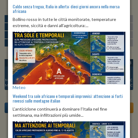
Caldo senza tregua, Italia in allerta: dieci giorni ancora nella morsa
africana
MATTINA
min:
max:
Bollino rosso in tutte le città monitorate, temperature
22º
28º
U
:
56%
-
83%
estreme, siccità e danni all'agricoltura:...
POMERIGGIO
min:
max:
28º
30º
U
:
51%
-
55%
SERA
min:
max:
25º
31º
U
:
66%
-
87%
NOTTE
min:
max:
22º
25º
U
:
82%
-
83%
OGGI
SAB 08
DOM 09
LUN 10
MAR 11
MER 12
GIO 13
Min:
22°C
Min:
22°C
Min:
21°C
Min:
22°C
Min:
23°C
Min:
23°C
Min:
23°C
Max:
25°C
Max:
25°C
Max:
24°C
Max:
25°C
Max:
27°C
Max:
27°C
Max:
27°C
Meteo
Weekend tra sole africano e temporali improvvisi: attenzione ai forti
rovesci sulle montagne italian
L'anticiclone continuerà a dominare l'Italia nel fine
settimana, ma infiltrazioni più umide...
Previsioni del Tempo a Albonese di oggi