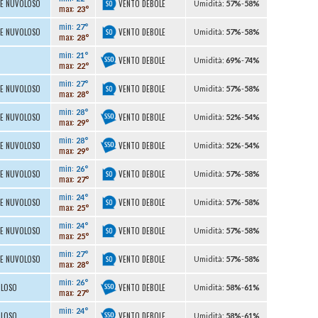
VENTO DEBOLE
TE NUVOLOSO
U
midità
:
57%
-
58%
max:
23°
min:
27°
VENTO DEBOLE
TE NUVOLOSO
U
midità
:
57%
-
58%
max:
28°
min:
21°
VENTO DEBOLE
U
midità
:
69%
-
74%
max:
22°
min:
27°
VENTO DEBOLE
TE NUVOLOSO
U
midità
:
57%
-
58%
max:
28°
min:
28°
VENTO DEBOLE
TE NUVOLOSO
U
midità
:
52%
-
54%
max:
29°
min:
28°
VENTO DEBOLE
TE NUVOLOSO
U
midità
:
52%
-
54%
max:
29°
min:
26°
VENTO DEBOLE
TE NUVOLOSO
U
midità
:
57%
-
58%
max:
27°
min:
24°
VENTO DEBOLE
TE NUVOLOSO
U
midità
:
57%
-
58%
max:
25°
min:
24°
VENTO DEBOLE
TE NUVOLOSO
U
midità
:
57%
-
58%
max:
25°
min:
27°
VENTO DEBOLE
TE NUVOLOSO
U
midità
:
57%
-
58%
max:
28°
min:
26°
VENTO DEBOLE
OLOSO
U
midità
:
58%
-
61%
max:
27°
min:
24°
VENTO DEBOLE
OLOSO
U
midità
:
58%
-
61%