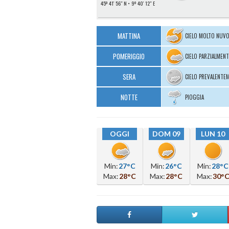
45º 41′ 56″ N
9º 40′ 12″ E
MATTINA
CIELO MOLTO NUV
POMERIGGIO
CIELO PARZIALMEN
SERA
CIELO PREVALENTE
NOTTE
PIOGGIA
OGGI
DOM 09
LUN 10
Min:
27°C
Min:
26°C
Min:
28°C
Max:
28°C
Max:
28°C
Max:
30°