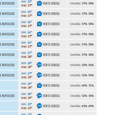
min:
25°
VENTO DEBOLE
TE NUVOLOSO
U
midità
:
57%
-
58%
max:
27°
min:
26°
VENTO DEBOLE
TE NUVOLOSO
U
midità
:
57%
-
58%
max:
27°
min:
26°
VENTO DEBOLE
TE NUVOLOSO
U
midità
:
57%
-
58%
max:
27°
min:
26°
VENTO DEBOLE
TE NUVOLOSO
U
midità
:
57%
-
58%
max:
27°
min:
26°
VENTO DEBOLE
TE NUVOLOSO
U
midità
:
57%
-
58%
max:
27°
min:
27°
VENTO DEBOLE
TE NUVOLOSO
U
midità
:
57%
-
58%
max:
28°
min:
28°
VENTO DEBOLE
TE NUVOLOSO
U
midità
:
52%
-
56%
max:
29°
min:
27°
VENTO DEBOLE
TE NUVOLOSO
U
midità
:
52%
-
54%
max:
29°
min:
24°
VENTO DEBOLE
U
midità
:
69%
-
71%
max:
24°
min:
28°
VENTO DEBOLE
TE NUVOLOSO
U
midità
:
52%
-
54%
max:
29°
min:
23°
VENTO DEBOLE
U
midità
:
65%
-
69%
max:
25°
min:
22°