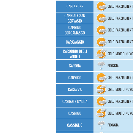
CAPIZZONE
CIELO PARZIALMEN
CAPRIATE SAN
CIELO PARZIALMEN
GERVASIO
CAPRINO
CIELO PARZIALMEN
BERGAMASCO
CARAVAGGIO
CIELO PARZIALMEN
CAROBBIO DEGLI
CIELO MOLTO NUV
ANGELI
CARONA
PIOGGIA
CARVICO
CIELO PARZIALMEN
CASAZZA
CIELO MOLTO NUV
CASIRATE D'ADDA
CIELO PARZIALMEN
CASNIGO
CIELO MOLTO NUV
CASSIGLIO
PIOGGIA