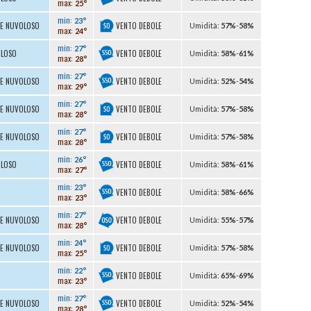
max:
25°
min:
23°
VENTO DEBOLE
TE NUVOLOSO
U
midità
:
57%
-
58%
max:
24°
min:
27°
VENTO DEBOLE
OLOSO
U
midità
:
58%
-
61%
max:
28°
min:
27°
VENTO DEBOLE
TE NUVOLOSO
U
midità
:
52%
-
54%
max:
29°
min:
27°
VENTO DEBOLE
TE NUVOLOSO
U
midità
:
57%
-
58%
max:
28°
min:
27°
VENTO DEBOLE
TE NUVOLOSO
U
midità
:
57%
-
58%
max:
28°
min:
26°
VENTO DEBOLE
OLOSO
U
midità
:
58%
-
61%
max:
27°
min:
23°
VENTO DEBOLE
U
midità
:
58%
-
66%
max:
23°
min:
27°
VENTO DEBOLE
TE NUVOLOSO
U
midità
:
55%
-
57%
max:
28°
min:
24°
VENTO DEBOLE
TE NUVOLOSO
U
midità
:
57%
-
58%
max:
25°
min:
22°
VENTO DEBOLE
U
midità
:
65%
-
69%
max:
23°
min:
27°
VENTO DEBOLE
TE NUVOLOSO
U
midità
:
52%
-
54%
max:
28°