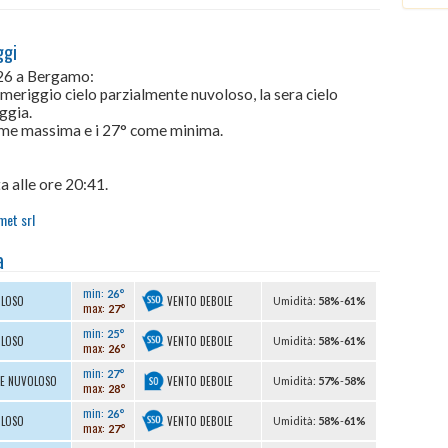
ggi
026 a Bergamo:
omeriggio cielo parzialmente nuvoloso, la sera cielo
ggia.
come massima e i 27° come minima.
a alle ore 20:41.
met srl
a
min:
26°
VENTO DEBOLE
OLOSO
U
midità
:
58%
-
61%
max:
27°
min:
25°
VENTO DEBOLE
OLOSO
U
midità
:
58%
-
61%
max:
26°
min:
27°
VENTO DEBOLE
TE NUVOLOSO
U
midità
:
57%
-
58%
max:
28°
min:
26°
VENTO DEBOLE
OLOSO
U
midità
:
58%
-
61%
max:
27°