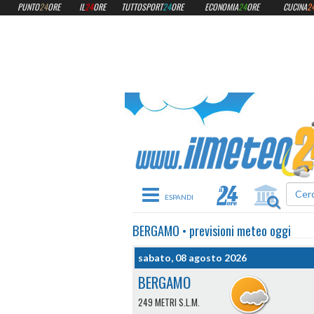
PUNTO
24
ORE
IL
24
ORE
TUTTOSPORT
24
ORE
ECONOMIA
24
ORE
CUCINA
2
Toggle navigation
BERGAMO
•
previsioni meteo
oggi
sabato, 08 agosto 2026
BERGAMO
249 METRI S.L.M.