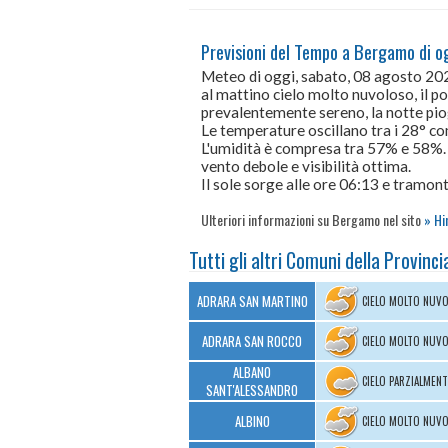
Previsioni del Tempo a Bergamo di o
Meteo di oggi, sabato, 08 agosto 2
al mattino cielo molto nuvoloso, il p
prevalentemente sereno, la notte pio
Le temperature oscillano tra i 28° 
L'umidità è compresa tra 57% e 58%.
vento debole e visibilità ottima.
Il sole sorge alle ore 06:13 e tramont
Ulteriori informazioni su Bergamo nel sito
Hi
Tutti gli altri Comuni della Provinci
ADRARA SAN MARTINO
CIELO MOLTO NUV
ADRARA SAN ROCCO
CIELO MOLTO NUV
ALBANO
CIELO PARZIALMEN
SANT'ALESSANDRO
ALBINO
CIELO MOLTO NUV