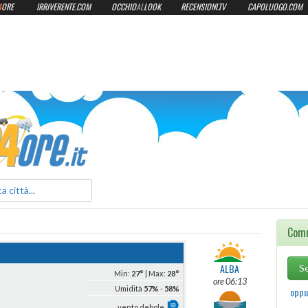
4
ORE
IRRIVERENTE.COM
OCCHIO
AL
LOOK
RECENSIONI.TV
CAPOLUOGO.COM
ilmeteo24ore.it
Comu
ALBA
Min:
27°
| Max:
28°
ore 06:13
Umidità
57%
-
58%
oppur
vento debole