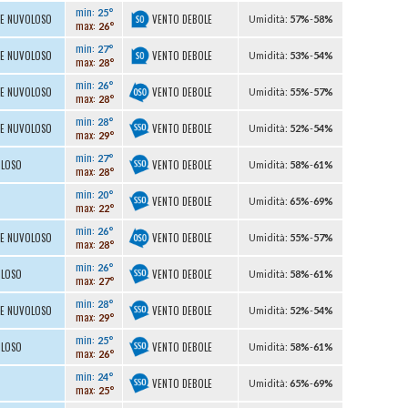
min:
25°
VENTO DEBOLE
TE NUVOLOSO
U
midità
:
57%
-
58%
max:
26°
min:
27°
VENTO DEBOLE
TE NUVOLOSO
U
midità
:
53%
-
54%
max:
28°
min:
26°
VENTO DEBOLE
TE NUVOLOSO
U
midità
:
55%
-
57%
max:
28°
min:
28°
VENTO DEBOLE
TE NUVOLOSO
U
midità
:
52%
-
54%
max:
29°
min:
27°
VENTO DEBOLE
OLOSO
U
midità
:
58%
-
61%
max:
28°
min:
20°
VENTO DEBOLE
U
midità
:
65%
-
69%
max:
22°
min:
26°
VENTO DEBOLE
TE NUVOLOSO
U
midità
:
55%
-
57%
max:
28°
min:
26°
VENTO DEBOLE
OLOSO
U
midità
:
58%
-
61%
max:
27°
min:
28°
VENTO DEBOLE
TE NUVOLOSO
U
midità
:
52%
-
54%
max:
29°
min:
25°
VENTO DEBOLE
OLOSO
U
midità
:
58%
-
61%
max:
26°
min:
24°
VENTO DEBOLE
U
midità
:
65%
-
69%
max:
25°