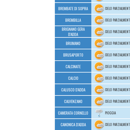
BREMBATE DI SOPRA
CIELO PARZIALMEN
BREMBILLA
CIELO PARZIALMEN
BRIGNANO GERA
CIELO PARZIALMEN
D'ADDA
BRUMANO
CIELO PARZIALMEN
BRUSAPORTO
CIELO PARZIALMEN
CALCINATE
CIELO PARZIALMEN
CALCIO
CIELO PARZIALMEN
CALUSCO D'ADDA
CIELO PARZIALMEN
CALVENZANO
CIELO PARZIALMEN
CAMERATA CORNELLO
PIOGGIA
CANONICA D'ADDA
CIELO PARZIALMEN