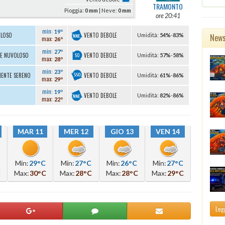
TRAMONTO
Pioggia:
0 mm
| Neve:
0 mm
ore 20:41
min:
19º
VENTO DEBOLE
OLOSO
New
U
midità
:
54%
-
83%
max:
26º
min:
27º
VENTO DEBOLE
TE NUVOLOSO
U
midità
:
57%
-
58%
max:
28º
min:
23º
VENTO DEBOLE
MENTE SERENO
U
midità
:
61%
-
86%
max:
29º
min:
19º
VENTO DEBOLE
U
midità
:
82%
-
86%
max:
22º
MAR 11
MER 12
GIO 13
VEN 14
Min:
29°C
Min:
27°C
Min:
26°C
Min:
27°C
C
Max:
30°C
Max:
28°C
Max:
28°C
Max:
29°C
Legg