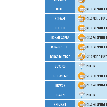
BLELLO
CIELO PARZIALMEN
BOLGARE
CIELO MOLTO NUV
BOLTIERE
CIELO PARZIALMEN
BONATE SOPRA
CIELO PARZIALMEN
BONATE SOTTO
CIELO PARZIALMEN
BORGO DI TERZO
CIELO MOLTO NUV
BOSSICO
PIOGGIA
BOTTANUCO
CIELO PARZIALMEN
BRACCA
CIELO PARZIALMEN
BRANZI
PIOGGIA
BREMBATE
CIELO PARZIALMEN