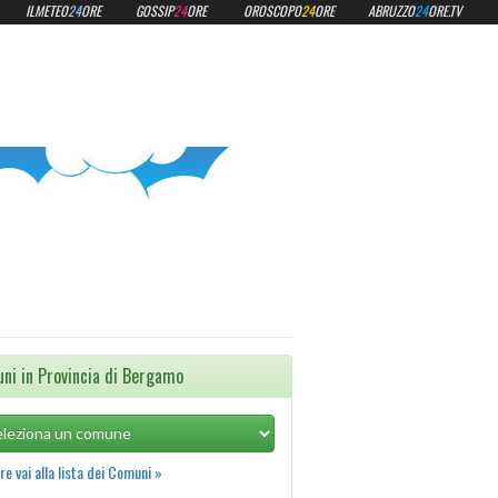
ILMETEO
24
ORE
GOSSIP
24
ORE
OROSCOPO
24
ORE
ABRUZZO
24
ORE.TV
ni in Provincia di Bergamo
e vai alla lista dei Comuni »