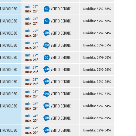
min:
27°
VENTO DEBOLE
TE NUVOLOSO
U
midità
:
57%
-
58%
max:
28°
min:
26°
VENTO DEBOLE
TE NUVOLOSO
U
midità
:
57%
-
58%
max:
27°
min:
27°
VENTO DEBOLE
TE NUVOLOSO
U
midità
:
52%
-
54%
max:
29°
min:
22°
VENTO DEBOLE
TE NUVOLOSO
U
midità
:
55%
-
57%
max:
24°
min:
27°
VENTO DEBOLE
TE NUVOLOSO
U
midità
:
57%
-
58%
max:
28°
min:
27°
VENTO DEBOLE
TE NUVOLOSO
U
midità
:
52%
-
56%
max:
28°
min:
28°
VENTO DEBOLE
TE NUVOLOSO
U
midità
:
52%
-
56%
max:
29°
min:
26°
VENTO DEBOLE
TE NUVOLOSO
U
midità
:
55%
-
57%
max:
28°
min:
28°
VENTO DEBOLE
TE NUVOLOSO
U
midità
:
52%
-
54%
max:
29°
min:
24°
VENTO DEBOLE
U
midità
:
65%
-
69%
max:
25°
min:
27°
VENTO DEBOLE
TE NUVOLOSO
U
midità
:
52%
-
54%
max:
29°