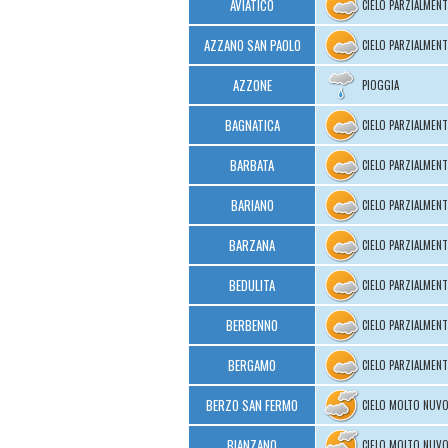
AVIATICO
CIELO PARZIALMEN
AZZANO SAN PAOLO
CIELO PARZIALMEN
AZZONE
PIOGGIA
BAGNATICA
CIELO PARZIALMEN
BARBATA
CIELO PARZIALMEN
BARIANO
CIELO PARZIALMEN
BARZANA
CIELO PARZIALMEN
BEDULITA
CIELO PARZIALMEN
BERBENNO
CIELO PARZIALMEN
BERGAMO
CIELO PARZIALMEN
BERZO SAN FERMO
CIELO MOLTO NUV
BIANZANO
CIELO MOLTO NUV