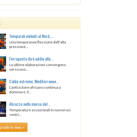
s
Temporali violenti al Nord,...
Una temporanea flessione dell’alta
pressione...
Ferragosto dirà addio alla...
Le ultime elaborazioni convergono
verso uno...
Caldo estremo, Mediterraneo...
L’anticiclone africano continua a
dominare, il...
Abruzzo nella morsa del...
Temperature eccezionali in numerosi
centri...
i tutte le news »