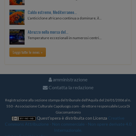
Caldo estremo, Mediterraneo...
L’anticiclone africano continua a dominare, il...
Abruzzo nella morsa del...
Temperature eccezionali in numerosi centri...
Leggi tutte le news »
amministrazione
Contatta la redazione
Registrazione alla sezione stampa del tribunale dell'Aquila del 26/01/2006 al n.
550 - Associazione Culturale Capoluogo.com - direttore responsabile Luca Di
Giacomantonio
Quest'opera è distribuita con Licenza
Creative
Commons Attribuzione - Non commerciale - Non opere derivate 4.0
Internazionale.