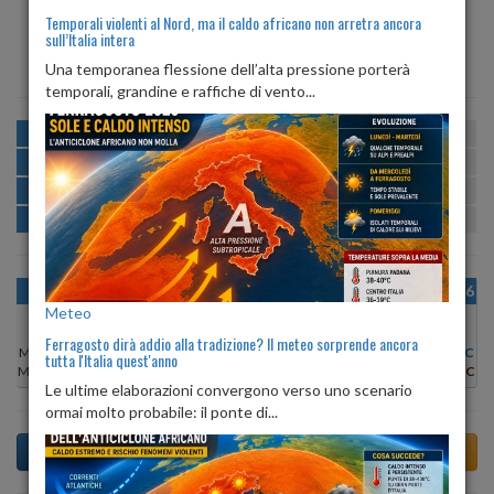
Temporali violenti al Nord, ma il caldo africano non arretra ancora
sull’Italia intera
ALBA
TRAMONTO
ore 06:16
ore 20:38
Una temporanea flessione dell’alta pressione porterà
temporali, grandine e raffiche di vento...
MATTINA
min:
max:
20º
27º
U
:
56%
-
81%
POMERIGGIO
min:
max:
27º
29º
U
:
57%
-
58%
SERA
min:
max:
24º
31º
U
:
72%
-
81%
NOTTE
min:
max:
20º
23º
U
:
82%
-
85%
OGGI
MAR 11
MER 12
GIO 13
VEN 14
SAB 15
DOM 16
Meteo
Ferragosto dirà addio alla tradizione? Il meteo sorprende ancora
Min:
27°C
Min:
28°C
Min:
26°C
Min:
26°C
Min:
26°C
Min:
26°C
Min:
27°C
tutta l'Italia quest'anno
Max:
29°C
Max:
29°C
Max:
27°C
Max:
27°C
Max:
28°C
Max:
28°C
Max:
29°C
Le ultime elaborazioni convergono verso uno scenario
ormai molto probabile: il ponte di...