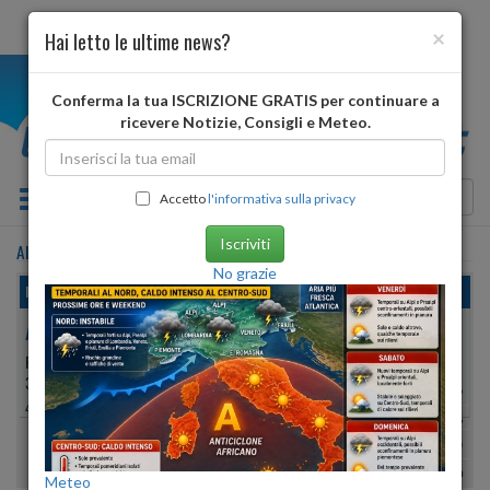
×
Hai letto le ultime news?
i
Conferma la tua ISCRIZIONE GRATIS per continuare a
ricevere Notizie, Consigli e Meteo.
Toggle navigation
Accetto
l'informativa sulla privacy
Iscriviti
ALMENNO SAN SALVATORE
•
previsioni meteo
oggi
No grazie
lunedì, 10 agosto 2026
ALMENNO SAN SALVATORE
PROVINCIA DI:
BERGAMO
328 METRI S.L.M.
Min:
27°
| Max:
29°
45º 45′ 04″ N
9º 35′ 50″ E
Umidità
57%
-
58%
vento debole
Pioggia:
0 mm
| Neve:
0 mm
Meteo