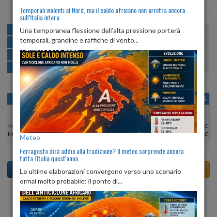
Temporali violenti al Nord, ma il caldo africano non arretra ancora
sull’Italia intera
MATTINA
min:
max:
Una temporanea flessione dell’alta pressione porterà
20º
27º
U
:
56%
-
85%
temporali, grandine e raffiche di vento...
POMERIGGIO
min:
max:
27º
29º
U
:
55%
-
56%
SERA
min:
max:
25º
31º
U
:
69%
-
76%
NOTTE
min:
max:
21º
26º
U
:
79%
-
85%
OGGI
LUN 10
MAR 11
MER 12
GIO 13
VEN 14
SAB 15
Min:
27°C
Min:
28°C
Min:
28°C
Min:
28°C
Min:
27°C
Min:
27°C
Min:
26°C
Max:
29°C
Max:
30°C
Max:
30°C
Max:
29°C
Max:
28°C
Max:
29°C
Max:
28°C
Meteo
Ferragosto dirà addio alla tradizione? Il meteo sorprende ancora
tutta l'Italia quest'anno
Le ultime elaborazioni convergono verso uno scenario
ormai molto probabile: il ponte di...
Previsioni del Tempo a Telgate di oggi