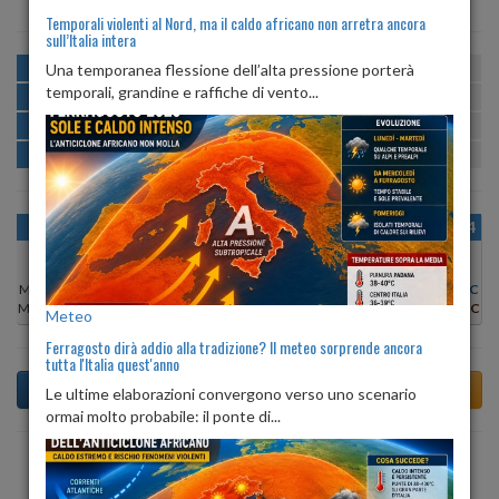
Temporali violenti al Nord, ma il caldo africano non arretra ancora
sull’Italia intera
MATTINA
min:
max:
Una temporanea flessione dell’alta pressione porterà
20º
27º
U
:
56%
-
92%
temporali, grandine e raffiche di vento...
POMERIGGIO
min:
max:
28º
29º
U
:
51%
-
56%
SERA
min:
max:
23º
30º
U
:
75%
-
91%
NOTTE
min:
max:
21º
22º
U
:
93%
-
100%
OGGI
DOM 09
LUN 10
MAR 11
MER 12
GIO 13
VEN 14
Min:
26°C
Min:
27°C
Min:
29°C
Min:
29°C
Min:
26°C
Min:
26°C
Min:
28°C
Max:
26°C
Max:
28°C
Max:
31°C
Max:
30°C
Max:
27°C
Max:
27°C
Max:
29°C
Meteo
Ferragosto dirà addio alla tradizione? Il meteo sorprende ancora
tutta l'Italia quest'anno
Le ultime elaborazioni convergono verso uno scenario
ormai molto probabile: il ponte di...
Previsioni del Tempo a Ton tra 6 giorni