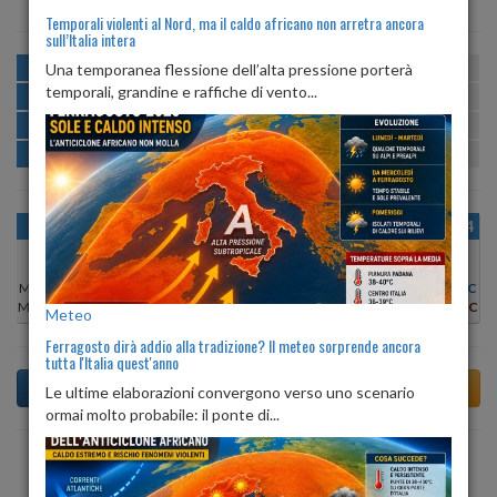
Temporali violenti al Nord, ma il caldo africano non arretra ancora
sull’Italia intera
MATTINA
min:
max:
Una temporanea flessione dell’alta pressione porterà
19º
23º
U
:
81%
-
91%
temporali, grandine e raffiche di vento...
POMERIGGIO
min:
max:
23º
26º
U
:
66%
-
78%
SERA
min:
max:
21º
25º
U
:
76%
-
88%
NOTTE
min:
max:
19º
21º
U
:
87%
-
92%
OGGI
DOM 09
LUN 10
MAR 11
MER 12
GIO 13
VEN 14
Min:
20°C
Min:
19°C
Min:
18°C
Min:
19°C
Min:
19°C
Min:
18°C
Min:
18°C
Max:
24°C
Max:
26°C
Max:
28°C
Max:
28°C
Max:
23°C
Max:
25°C
Max:
25°C
Meteo
Ferragosto dirà addio alla tradizione? Il meteo sorprende ancora
tutta l'Italia quest'anno
Le ultime elaborazioni convergono verso uno scenario
ormai molto probabile: il ponte di...
Previsioni del Tempo a Ton tra 4 giorni