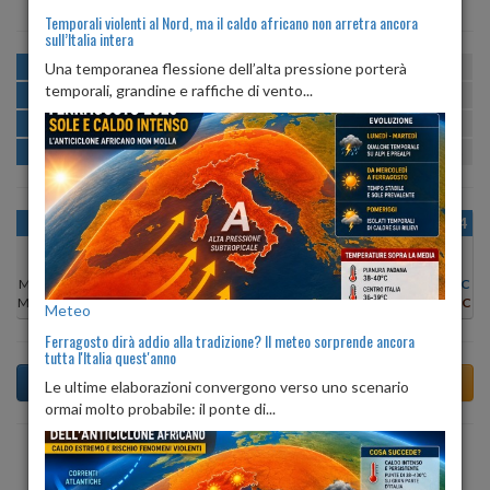
Temporali violenti al Nord, ma il caldo africano non arretra ancora
sull’Italia intera
MATTINA
min:
max:
Una temporanea flessione dell’alta pressione porterà
19º
26º
U
:
57%
-
94%
temporali, grandine e raffiche di vento...
POMERIGGIO
min:
max:
27º
29º
U
:
52%
-
65%
SERA
min:
max:
23º
29º
U
:
79%
-
91%
NOTTE
min:
max:
20º
21º
U
:
94%
-
100%
OGGI
DOM 09
LUN 10
MAR 11
MER 12
GIO 13
VEN 14
Min:
24°C
Min:
26°C
Min:
28°C
Min:
28°C
Min:
25°C
Min:
26°C
Min:
27°C
Max:
25°C
Max:
27°C
Max:
29°C
Max:
29°C
Max:
26°C
Max:
26°C
Max:
29°C
Meteo
Ferragosto dirà addio alla tradizione? Il meteo sorprende ancora
tutta l'Italia quest'anno
Le ultime elaborazioni convergono verso uno scenario
ormai molto probabile: il ponte di...
Previsioni del Tempo a Terres tra 6 giorni