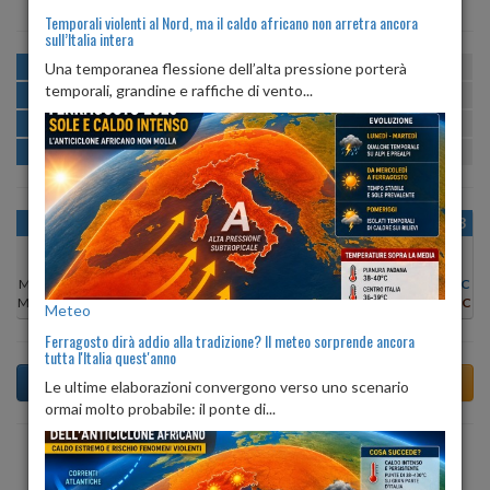
Temporali violenti al Nord, ma il caldo africano non arretra ancora
sull’Italia intera
MATTINA
min:
max:
Una temporanea flessione dell’alta pressione porterà
18º
27º
U
:
50%
-
87%
temporali, grandine e raffiche di vento...
POMERIGGIO
min:
max:
28º
29º
U
:
45%
-
68%
SERA
min:
max:
22º
29º
U
:
74%
-
87%
NOTTE
min:
max:
18º
21º
U
:
87%
-
89%
OGGI
SAB 08
DOM 09
LUN 10
MAR 11
MER 12
GIO 13
Min:
24°C
Min:
24°C
Min:
26°C
Min:
28°C
Min:
27°C
Min:
25°C
Min:
26°C
Max:
26°C
Max:
26°C
Max:
28°C
Max:
29°C
Max:
29°C
Max:
26°C
Max:
28°C
Meteo
Ferragosto dirà addio alla tradizione? Il meteo sorprende ancora
tutta l'Italia quest'anno
Le ultime elaborazioni convergono verso uno scenario
ormai molto probabile: il ponte di...
Previsioni del Tempo a Terres tra 3 giorni