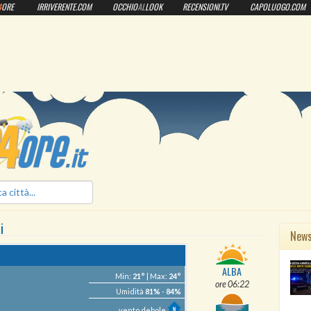
4
ORE
IRRIVERENTE.COM
OCCHIO
AL
LOOK
RECENSIONI.TV
CAPOLUOGO.COM
ilmeteo24ore.it
i
New
ALBA
Min:
21°
| Max:
24°
ore 06:22
Umidità
81%
-
84%
vento debole