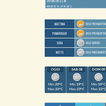
281 METRI S.L.M.
45º 46′ 57″ N
8º 41′ 36″ E
MATTINA
CIELO PREVALENTE
POMERIGGIO
CIELO PREVALENTE
SERA
CIELO SERENO
NOTTE
CIELO PARZIALMEN
OGGI
SAB 08
DOM 09
Min:
20°C
Min:
19°C
Min:
19°C
Max:
23°C
Max:
23°C
Max:
22°