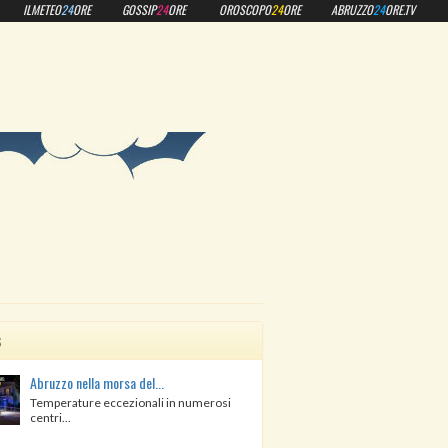
ILMETEO
24
ORE
GOSSIP
24
ORE
OROSCOPO
24
ORE
ABRUZZO
24
ORE.TV
s
Abruzzo nella morsa del...
Temperature eccezionali in numerosi
centri...