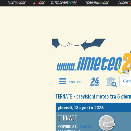
PUNTO
24
ORE
IL
24
ORE
TUTTOSPORT
24
ORE
ECONOMIA
24
ORE
CUCINA
2
Toggle navigation
TERNATE
•
previsioni meteo
tra 6 giorn
giovedì, 13 agosto 2026
TERNATE
PROVINCIA DI:
VARESE