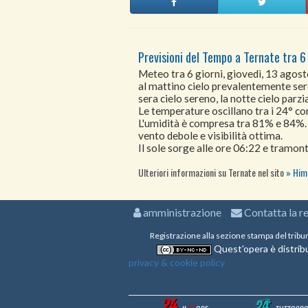
Previsioni del Tempo a Ternate tra 6 
Meteo tra 6 giorni, giovedì, 13 agos
al mattino cielo prevalentemente ser
sera cielo sereno, la notte cielo par
Le temperature oscillano tra i 24° 
L'umidità è compresa tra 81% e 84%.
vento debole e visibilità ottima.
Il sole sorge alle ore 06:22 e tramont
Ulteriori informazioni su Ternate nel sito
Hime
amministrazione
Contatta la r
Registrazione alla sezione stampa del tribu
Quest'opera è distribu
privacy & cookie policy