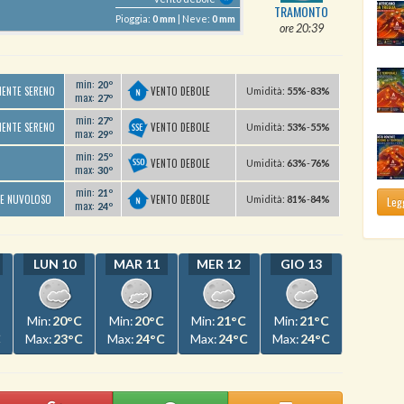
TRAMONTO
Pioggia:
0 mm
| Neve:
0 mm
ore 20:39
min:
20º
VENTO DEBOLE
MENTE SERENO
U
midità
:
55%
-
83%
max:
27º
min:
27º
VENTO DEBOLE
MENTE SERENO
U
midità
:
53%
-
55%
max:
29º
min:
25º
VENTO DEBOLE
U
midità
:
63%
-
76%
max:
30º
min:
21º
VENTO DEBOLE
TE NUVOLOSO
U
midità
:
81%
-
84%
Legg
max:
24º
LUN 10
MAR 11
MER 12
GIO 13
Min:
20°C
Min:
20°C
Min:
21°C
Min:
21°C
C
Max:
23°C
Max:
24°C
Max:
24°C
Max:
24°C