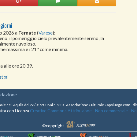
giorni
to 2026 a
Ternate
(
Varese
):
eno, il pomeriggio cielo prevalentemente sereno, la
zialmente nuvoloso.
come massima e i 21° come minima.
a alle ore 20:39.
t srl
edazione
nale dell'Aquila del 26/01/2006 al n. 550 - Associazione Culturale Capoluogo.com - 
ita con Licenza
Creative Commons Attribuzione - Non commerciale - Non 
©copyright
PUNTO
24
ORE