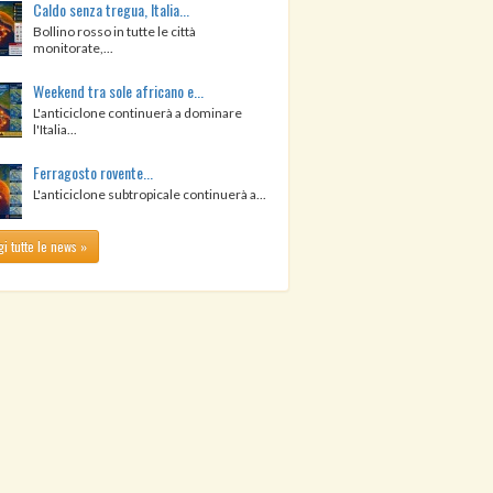
Caldo senza tregua, Italia...
Bollino rosso in tutte le città
monitorate,...
Weekend tra sole africano e...
L'anticiclone continuerà a dominare
l'Italia...
Ferragosto rovente...
L'anticiclone subtropicale continuerà a...
i tutte le news »