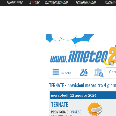
PUNTO
24
ORE
IL
24
ORE
TUTTOSPORT
24
ORE
ECONOMIA
24
ORE
CUCINA
2
Toggle navigation
TERNATE
•
previsioni meteo
tra 4 giorn
mercoledì, 12 agosto 2026
TERNATE
PROVINCIA DI:
VARESE