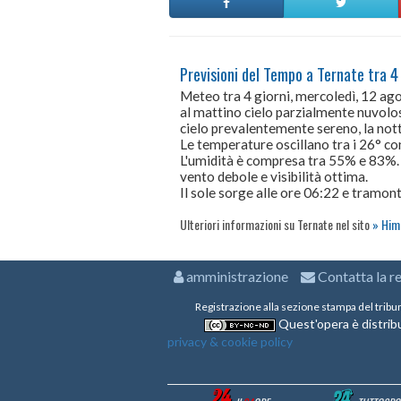
Previsioni del Tempo a Ternate tra 4 
Meteo tra 4 giorni, mercoledì, 12 a
al mattino cielo parzialmente nuvolo
cielo prevalentemente sereno, la not
Le temperature oscillano tra i 26° 
L'umidità è compresa tra 55% e 83%.
vento debole e visibilità ottima.
Il sole sorge alle ore 06:22 e tramont
Ulteriori informazioni su Ternate nel sito
Hime
amministrazione
Contatta la r
Registrazione alla sezione stampa del tribu
Quest'opera è distribu
privacy & cookie policy