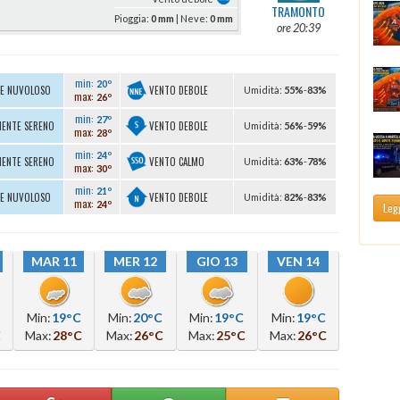
TRAMONTO
Pioggia:
0 mm
| Neve:
0 mm
ore 20:39
min:
20º
VENTO DEBOLE
TE NUVOLOSO
U
midità
:
55%
-
83%
max:
26º
min:
27º
VENTO DEBOLE
MENTE SERENO
U
midità
:
56%
-
59%
max:
28º
min:
24º
VENTO CALMO
MENTE SERENO
U
midità
:
63%
-
78%
max:
30º
min:
21º
VENTO DEBOLE
TE NUVOLOSO
U
midità
:
82%
-
83%
max:
24º
Legg
MAR 11
MER 12
GIO 13
VEN 14
Min:
19°C
Min:
20°C
Min:
19°C
Min:
19°C
C
Max:
28°C
Max:
26°C
Max:
25°C
Max:
26°C