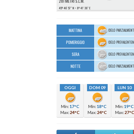
281 METRI S.L.M.
45º 46′ 57″ N
8º 41′ 36″ E
MATTINA
CIELO PARZIALMEN
POMERIGGIO
CIELO PREVALENTE
SERA
CIELO PREVALENTE
NOTTE
CIELO PARZIALMEN
OGGI
DOM 09
LUN 10
Min:
17°C
Min:
18°C
Min:
19°C
Max:
24°C
Max:
24°C
Max:
27°