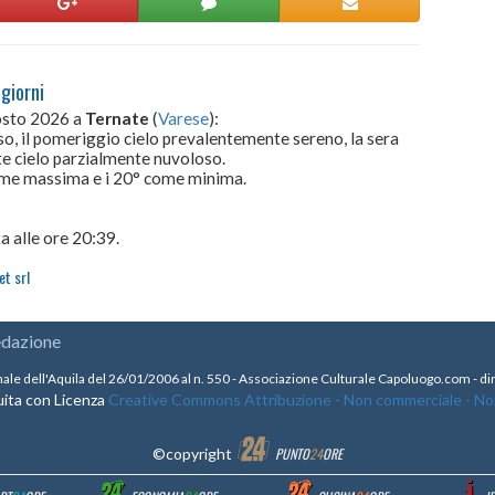
giorni
gosto 2026 a
Ternate
(
Varese
):
so, il pomeriggio cielo prevalentemente sereno, la sera
te cielo parzialmente nuvoloso.
come massima e i 20° come minima.
a alle ore 20:39.
t srl
edazione
nale dell'Aquila del 26/01/2006 al n. 550 - Associazione Culturale Capoluogo.com - 
ita con Licenza
Creative Commons Attribuzione - Non commerciale - Non 
©copyright
PUNTO
24
ORE