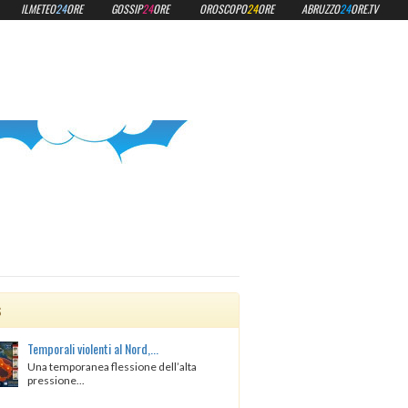
ILMETEO
24
ORE
GOSSIP
24
ORE
OROSCOPO
24
ORE
ABRUZZO
24
ORE.TV
s
Temporali violenti al Nord,...
Una temporanea flessione dell’alta
pressione...