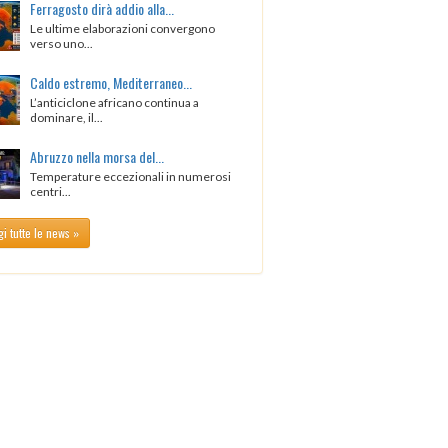
Ferragosto dirà addio alla...
Le ultime elaborazioni convergono
verso uno...
Caldo estremo, Mediterraneo...
L’anticiclone africano continua a
dominare, il...
Abruzzo nella morsa del...
Temperature eccezionali in numerosi
centri...
i tutte le news »