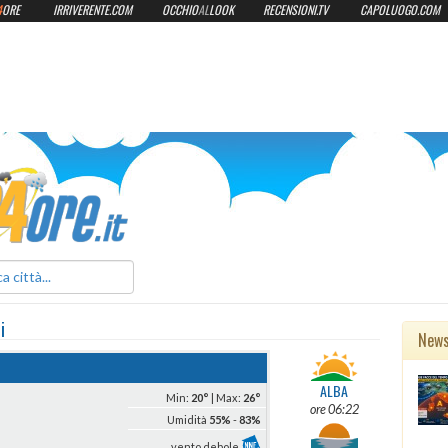
4
ORE
IRRIVERENTE.COM
OCCHIO
AL
LOOK
RECENSIONI.TV
CAPOLUOGO.COM
ilmeteo24ore.it
i
New
ALBA
Min:
20°
| Max:
26°
ore 06:22
Umidità
55%
-
83%
vento debole