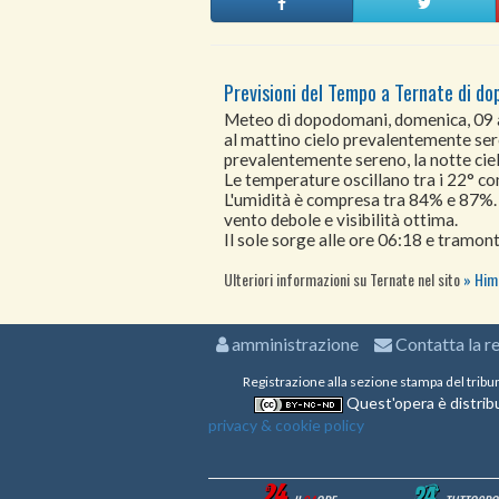
Previsioni del Tempo a Ternate di d
Meteo di dopodomani, domenica, 09
al mattino cielo prevalentemente sere
prevalentemente sereno, la notte cie
Le temperature oscillano tra i 22° 
L'umidità è compresa tra 84% e 87%.
vento debole e visibilità ottima.
Il sole sorge alle ore 06:18 e tramont
Ulteriori informazioni su Ternate nel sito
Hime
amministrazione
Contatta la r
Registrazione alla sezione stampa del tribu
Quest'opera è distribu
privacy & cookie policy