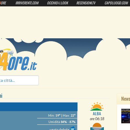
4
ORE
IRRIVERENTE.COM
OCCHIO
AL
LOOK
RECENSIONI.TV
CAPOLUOGO.COM
ilmeteo24ore.it
i
New
ALBA
Min:
19°
| Max:
22°
ore 06:18
Umidità
84%
-
87%
vento debole