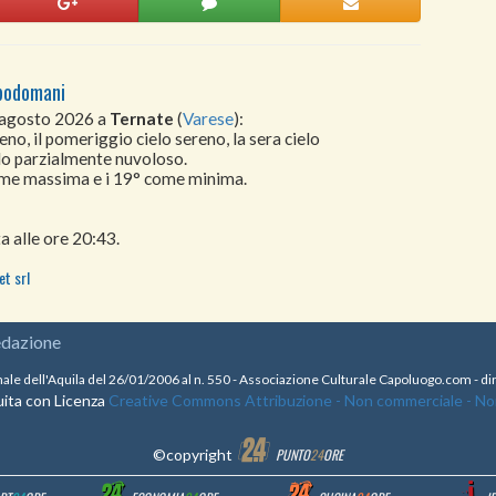
opodomani
 agosto 2026 a
Ternate
(
Varese
):
no, il pomeriggio cielo sereno, la sera cielo
lo parzialmente nuvoloso.
come massima e i 19° come minima.
a alle ore 20:43.
t srl
edazione
nale dell'Aquila del 26/01/2006 al n. 550 - Associazione Culturale Capoluogo.com - 
ita con Licenza
Creative Commons Attribuzione - Non commerciale - Non 
©copyright
PUNTO
24
ORE