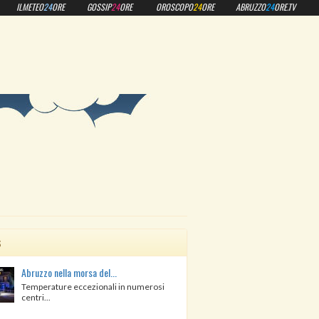
ILMETEO
24
ORE
GOSSIP
24
ORE
OROSCOPO
24
ORE
ABRUZZO
24
ORE.TV
s
Abruzzo nella morsa del...
Temperature eccezionali in numerosi
centri...