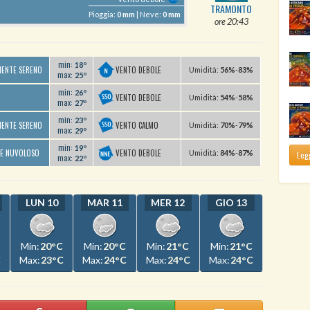
TRAMONTO
Pioggia:
0 mm
| Neve:
0 mm
ore 20:43
min:
18º
VENTO DEBOLE
MENTE SERENO
U
midità
:
56%
-
83%
max:
25º
min:
26º
VENTO DEBOLE
U
midità
:
54%
-
58%
max:
27º
min:
23º
VENTO CALMO
MENTE SERENO
U
midità
:
70%
-
79%
max:
29º
min:
19º
VENTO DEBOLE
TE NUVOLOSO
U
midità
:
84%
-
87%
Legg
max:
22º
LUN 10
MAR 11
MER 12
GIO 13
Min:
20°C
Min:
20°C
Min:
21°C
Min:
21°C
C
Max:
23°C
Max:
24°C
Max:
24°C
Max:
24°C