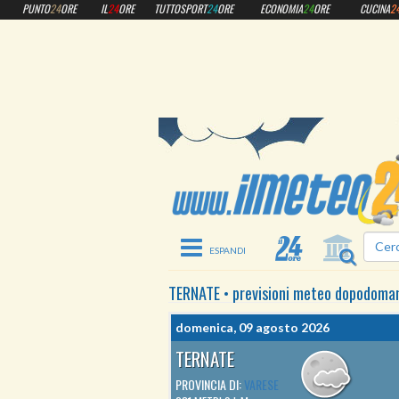
PUNTO
24
ORE
IL
24
ORE
TUTTOSPORT
24
ORE
ECONOMIA
24
ORE
CUCINA
2
Toggle navigation
TERNATE
•
previsioni meteo
dopodoman
domenica, 09 agosto 2026
TERNATE
PROVINCIA DI:
VARESE