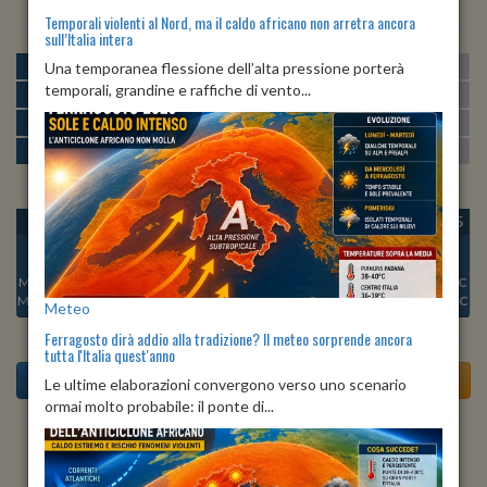
Temporali violenti al Nord, ma il caldo africano non arretra ancora
sull’Italia intera
MATTINA
min:
max:
Una temporanea flessione dell’alta pressione porterà
26º
27º
U
:
71%
-
72%
temporali, grandine e raffiche di vento...
POMERIGGIO
min:
max:
27º
27º
U
:
69%
-
73%
SERA
min:
max:
26º
27º
U
:
71%
-
74%
NOTTE
min:
max:
26º
27º
U
:
69%
-
71%
OGGI
LUN 10
MAR 11
MER 12
GIO 13
VEN 14
SAB 15
Min:
26°C
Min:
25°C
Min:
27°C
Min:
26°C
Min:
26°C
Min:
26°C
Min:
26°C
Max:
28°C
Max:
26°C
Max:
28°C
Max:
27°C
Max:
27°C
Max:
26°C
Max:
26°C
Meteo
Ferragosto dirà addio alla tradizione? Il meteo sorprende ancora
tutta l'Italia quest'anno
Le ultime elaborazioni convergono verso uno scenario
ormai molto probabile: il ponte di...
Previsioni del Tempo a Apricale tra 4 giorni