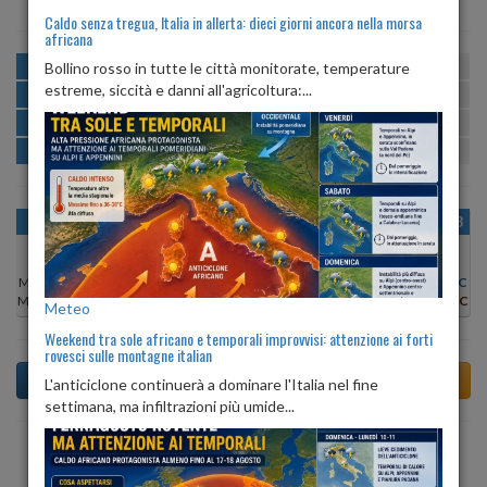
Caldo senza tregua, Italia in allerta: dieci giorni ancora nella morsa
africana
MATTINA
min:
max:
Bollino rosso in tutte le città monitorate, temperature
25º
26º
U
:
65%
-
74%
estreme, siccità e danni all'agricoltura:...
POMERIGGIO
min:
max:
26º
27º
U
:
64%
-
68%
SERA
min:
max:
26º
26º
U
:
70%
-
73%
NOTTE
min:
max:
25º
26º
U
:
71%
-
77%
OGGI
SAB 08
DOM 09
LUN 10
MAR 11
MER 12
GIO 13
Min:
26°C
Min:
25°C
Min:
25°C
Min:
25°C
Min:
26°C
Min:
26°C
Min:
26°C
Max:
27°C
Max:
26°C
Max:
26°C
Max:
27°C
Max:
27°C
Max:
28°C
Max:
28°C
Meteo
Weekend tra sole africano e temporali improvvisi: attenzione ai forti
rovesci sulle montagne italian
L'anticiclone continuerà a dominare l'Italia nel fine
settimana, ma infiltrazioni più umide...
Previsioni del Tempo a Apricale di dopodomani