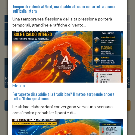
Temporali violenti al Nord, ma il caldo africano non arretra ancora
sull’Italia intera
MATTINA
min:
max:
Una temporanea flessione dell’alta pressione porterà
25º
26º
U
:
69%
-
79%
temporali, grandine e raffiche di vento...
POMERIGGIO
min:
max:
26º
26º
U
:
66%
-
68%
SERA
min:
max:
26º
26º
U
:
69%
-
73%
NOTTE
min:
max:
25º
26º
U
:
72%
-
80%
OGGI
DOM 09
LUN 10
MAR 11
MER 12
GIO 13
VEN 14
Min:
24°C
Min:
25°C
Min:
25°C
Min:
26°C
Min:
26°C
Min:
25°C
Min:
25°C
Max:
26°C
Max:
26°C
Max:
26°C
Max:
27°C
Max:
26°C
Max:
26°C
Max:
26°C
Meteo
Ferragosto dirà addio alla tradizione? Il meteo sorprende ancora
tutta l'Italia quest'anno
Le ultime elaborazioni convergono verso uno scenario
ormai molto probabile: il ponte di...
Previsioni del Tempo a Apricale di domani