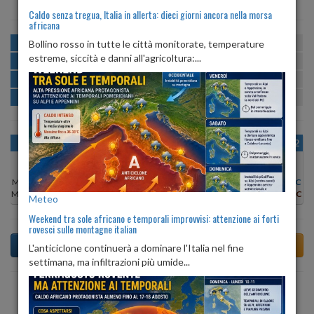
Caldo senza tregua, Italia in allerta: dieci giorni ancora nella morsa
africana
MATTINA
min:
max:
Bollino rosso in tutte le città monitorate, temperature
21º
29º
U
:
57%
-
85%
estreme, siccità e danni all'agricoltura:...
POMERIGGIO
min:
max:
29º
32º
U
:
58%
-
77%
SERA
min:
max:
26º
31º
U
:
81%
-
83%
NOTTE
min:
max:
21º
24º
U
:
85%
-
86%
OGGI
VEN 07
SAB 08
DOM 09
LUN 10
MAR 11
MER 12
Min:
31°C
Min:
26°C
Min:
25°C
Min:
28°C
Min:
30°C
Min:
31°C
Min:
29°C
Max:
31°C
Max:
27°C
Max:
26°C
Max:
29°C
Max:
31°C
Max:
32°C
Max:
32°C
Meteo
Weekend tra sole africano e temporali improvvisi: attenzione ai forti
rovesci sulle montagne italian
L'anticiclone continuerà a dominare l'Italia nel fine
settimana, ma infiltrazioni più umide...
Previsioni del Tempo a Ala tra 6 giorni