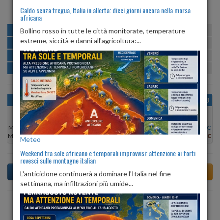
Caldo senza tregua, Italia in allerta: dieci giorni ancora nella morsa
africana
MATTINA
min:
max:
Bollino rosso in tutte le città monitorate, temperature
21º
28º
U
:
58%
-
85%
estreme, siccità e danni all'agricoltura:...
POMERIGGIO
min:
max:
29º
30º
U
:
55%
-
59%
SERA
min:
max:
25º
32º
U
:
72%
-
81%
NOTTE
min:
max:
22º
24º
U
:
85%
-
89%
OGGI
SAB 08
DOM 09
LUN 10
MAR 11
MER 12
GIO 13
Min:
22°C
Min:
22°C
Min:
21°C
Min:
21°C
Min:
21°C
Min:
21°C
Min:
21°C
Max:
29°C
Max:
24°C
Max:
28°C
Max:
29°C
Max:
30°C
Max:
28°C
Max:
28°C
Meteo
Weekend tra sole africano e temporali improvvisi: attenzione ai forti
rovesci sulle montagne italian
L'anticiclone continuerà a dominare l'Italia nel fine
settimana, ma infiltrazioni più umide...
Previsioni del Tempo a Ala tra 5 giorni