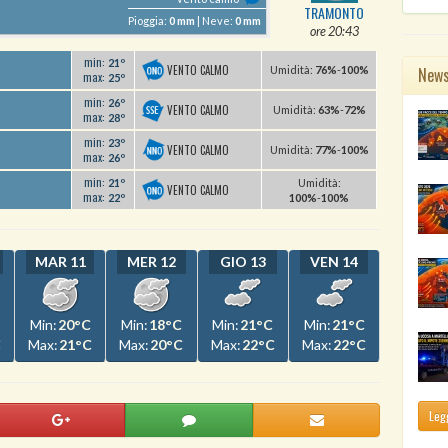
TRAMONTO
Pioggia:
0 mm
| Neve:
0 mm
ore 20:43
min:
21º
VENTO CALMO
New
U
midità
:
76%
-
100%
max:
25º
min:
26º
VENTO CALMO
U
midità
:
63%
-
72%
max:
28º
min:
23º
VENTO CALMO
U
midità
:
77%
-
100%
max:
26º
min:
21º
U
midità
:
VENTO CALMO
max:
22º
100%
-
100%
MAR 11
MER 12
GIO 13
VEN 14
Min:
20°C
Min:
18°C
Min:
21°C
Min:
21°C
C
Max:
21°C
Max:
20°C
Max:
22°C
Max:
22°C
Legg