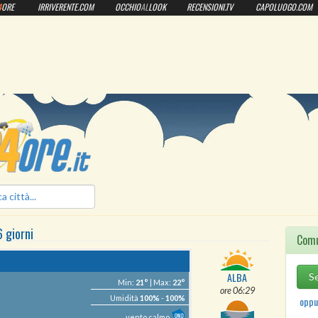
4
ORE
IRRIVERENTE.COM
OCCHIO
AL
LOOK
RECENSIONI.TV
CAPOLUOGO.COM
ilmeteo24ore.it
6 giorni
Comu
ALBA
Min:
21°
| Max:
22°
ore 06:29
Umidità
100%
-
100%
oppur
vento calmo