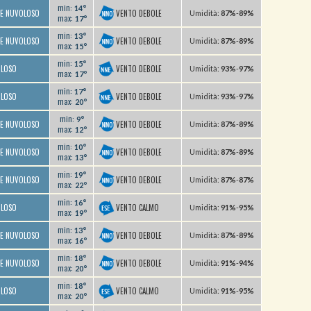
min:
14°
VENTO DEBOLE
TE NUVOLOSO
U
midità
:
87%
-
89%
max:
17°
min:
13°
VENTO DEBOLE
TE NUVOLOSO
U
midità
:
87%
-
89%
max:
15°
min:
15°
VENTO DEBOLE
OLOSO
U
midità
:
93%
-
97%
max:
17°
min:
17°
VENTO DEBOLE
OLOSO
U
midità
:
93%
-
97%
max:
20°
min:
9°
VENTO DEBOLE
TE NUVOLOSO
U
midità
:
87%
-
89%
max:
12°
min:
10°
VENTO DEBOLE
TE NUVOLOSO
U
midità
:
87%
-
89%
max:
13°
min:
19°
VENTO DEBOLE
TE NUVOLOSO
U
midità
:
87%
-
87%
max:
22°
min:
16°
VENTO CALMO
OLOSO
U
midità
:
91%
-
95%
max:
19°
min:
13°
VENTO DEBOLE
TE NUVOLOSO
U
midità
:
87%
-
89%
max:
16°
min:
18°
VENTO DEBOLE
TE NUVOLOSO
U
midità
:
91%
-
94%
max:
20°
min:
18°
VENTO CALMO
OLOSO
U
midità
:
91%
-
95%
max:
20°