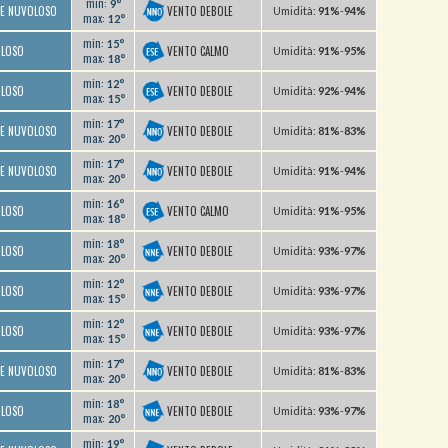
min:
9°
VENTO DEBOLE
TE NUVOLOSO
U
midità
:
91%
-
94%
max:
12°
min:
15°
VENTO CALMO
OLOSO
U
midità
:
91%
-
95%
max:
18°
min:
12°
VENTO DEBOLE
OLOSO
U
midità
:
92%
-
94%
max:
15°
min:
17°
VENTO DEBOLE
TE NUVOLOSO
U
midità
:
81%
-
83%
max:
20°
min:
17°
VENTO DEBOLE
TE NUVOLOSO
U
midità
:
91%
-
94%
max:
20°
min:
16°
VENTO CALMO
OLOSO
U
midità
:
91%
-
95%
max:
18°
min:
18°
VENTO DEBOLE
OLOSO
U
midità
:
93%
-
97%
max:
20°
min:
12°
VENTO DEBOLE
OLOSO
U
midità
:
93%
-
97%
max:
15°
min:
12°
VENTO DEBOLE
OLOSO
U
midità
:
93%
-
97%
max:
15°
min:
17°
VENTO DEBOLE
TE NUVOLOSO
U
midità
:
81%
-
83%
max:
20°
min:
18°
VENTO DEBOLE
OLOSO
U
midità
:
93%
-
97%
max:
20°
min:
19°