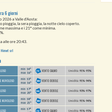
ra 6 giorni
o 2026 a Valle d'Aosta:
o pioggia, la sera pioggia, la notte cielo coperto.
come massima e i 21° come minima.
0%.
a alle ore 20:43.
Himet srl
a
min:
14°
VENTO CALMO
OLOSO
U
midità
:
91%
-
95%
max:
16°
min:
13°
VENTO DEBOLE
TE NUVOLOSO
U
midità
:
91%
-
94%
max:
16°
min:
17°
VENTO DEBOLE
OLOSO
U
midità
:
93%
-
97%
max:
20°
min:
18°
VENTO DEBOLE
TE NUVOLOSO
U
midità
:
91%
-
94%
max:
21°
min:
17°
VENTO CALMO
OLOSO
U
midità
:
91%
-
95%