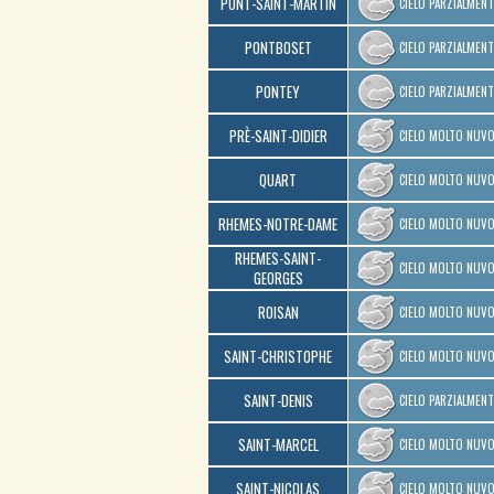
PONT-SAINT-MARTIN
CIELO PARZIALMEN
PONTBOSET
CIELO PARZIALMEN
PONTEY
CIELO PARZIALMEN
PRÈ-SAINT-DIDIER
CIELO MOLTO NUV
QUART
CIELO MOLTO NUV
RHEMES-NOTRE-DAME
CIELO MOLTO NUV
RHEMES-SAINT-
CIELO MOLTO NUV
GEORGES
ROISAN
CIELO MOLTO NUV
SAINT-CHRISTOPHE
CIELO MOLTO NUV
SAINT-DENIS
CIELO PARZIALMEN
SAINT-MARCEL
CIELO MOLTO NUV
SAINT-NICOLAS
CIELO MOLTO NUV