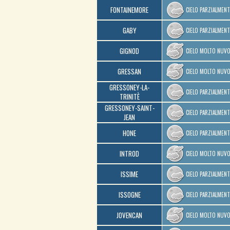
FONTAINEMORE
CIELO PARZIALMEN
GABY
CIELO PARZIALMEN
GIGNOD
CIELO MOLTO NUV
GRESSAN
CIELO MOLTO NUV
GRESSONEY-LA-
CIELO PARZIALMEN
TRINITÈ
GRESSONEY-SAINT-
CIELO PARZIALMEN
JEAN
HONE
CIELO PARZIALMEN
INTROD
CIELO MOLTO NUV
ISSIME
CIELO PARZIALMEN
ISSOGNE
CIELO PARZIALMEN
JOVENCAN
CIELO MOLTO NUV