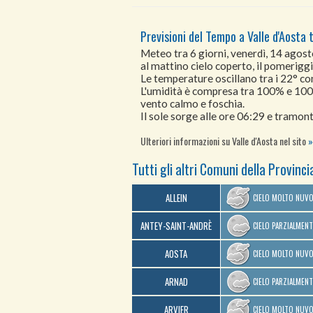
Previsioni del Tempo a Valle d'Aosta t
Meteo tra 6 giorni, venerdì, 14 agost
al mattino cielo coperto, il pomeriggi
Le temperature oscillano tra i 22° 
L'umidità è compresa tra 100% e 10
vento calmo e foschia.
Il sole sorge alle ore 06:29 e tramont
Ulteriori informazioni su Valle d'Aosta nel sito
Tutti gli altri Comuni della Provinci
ALLEIN
CIELO MOLTO NUV
ANTEY-SAINT-ANDRÈ
CIELO PARZIALMEN
AOSTA
CIELO MOLTO NUV
ARNAD
CIELO PARZIALMEN
ARVIER
CIELO MOLTO NUV