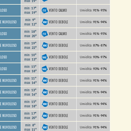
max:
19°
min:
17°
VENTO CALMO
OLOSO
U
midità
:
91%
-
95%
max:
19°
min:
9°
VENTO DEBOLE
TE NUVOLOSO
U
midità
:
91%
-
94%
max:
12°
min:
18°
VENTO CALMO
OLOSO
U
midità
:
91%
-
95%
max:
20°
min:
19°
VENTO DEBOLE
TE NUVOLOSO
U
midità
:
87%
-
87%
max:
22°
min:
10°
VENTO DEBOLE
OLOSO
U
midità
:
93%
-
97%
max:
13°
min:
15°
VENTO DEBOLE
OLOSO
U
midità
:
93%
-
97%
max:
18°
min:
11°
VENTO DEBOLE
TE NUVOLOSO
U
midità
:
91%
-
94%
max:
14°
min:
13°
VENTO DEBOLE
TE NUVOLOSO
U
midità
:
91%
-
94%
max:
16°
min:
15°
VENTO DEBOLE
TE NUVOLOSO
U
midità
:
91%
-
94%
max:
18°
min:
17°
VENTO DEBOLE
TE NUVOLOSO
U
midità
:
91%
-
94%
max:
20°
min:
8°
VENTO DEBOLE
TE NUVOLOSO
U
midità
:
91%
-
94%
max:
11°