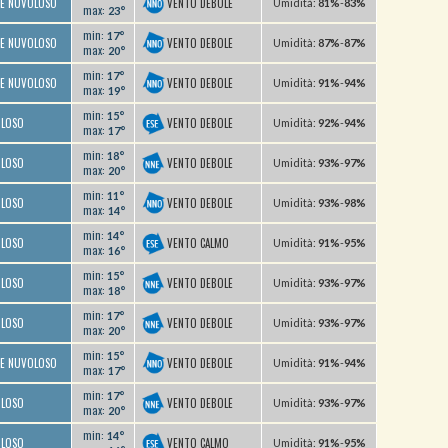
VENTO DEBOLE
TE NUVOLOSO
U
midità
:
81%
-
83%
max:
23°
min:
17°
VENTO DEBOLE
TE NUVOLOSO
U
midità
:
87%
-
87%
max:
20°
min:
17°
VENTO DEBOLE
TE NUVOLOSO
U
midità
:
91%
-
94%
max:
19°
min:
15°
VENTO DEBOLE
OLOSO
U
midità
:
92%
-
94%
max:
17°
min:
18°
VENTO DEBOLE
OLOSO
U
midità
:
93%
-
97%
max:
20°
min:
11°
VENTO DEBOLE
OLOSO
U
midità
:
93%
-
98%
max:
14°
min:
14°
VENTO CALMO
OLOSO
U
midità
:
91%
-
95%
max:
16°
min:
15°
VENTO DEBOLE
OLOSO
U
midità
:
93%
-
97%
max:
18°
min:
17°
VENTO DEBOLE
OLOSO
U
midità
:
93%
-
97%
max:
20°
min:
15°
VENTO DEBOLE
TE NUVOLOSO
U
midità
:
91%
-
94%
max:
17°
min:
17°
VENTO DEBOLE
OLOSO
U
midità
:
93%
-
97%
max:
20°
min:
14°
VENTO CALMO
OLOSO
U
midità
:
91%
-
95%