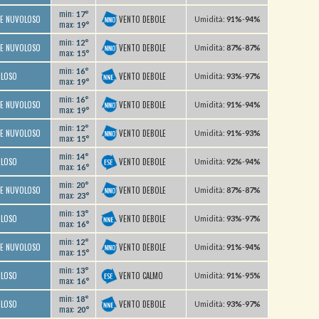
min:
17°
VENTO DEBOLE
TE NUVOLOSO
U
midità
:
91%
-
94%
max:
19°
min:
12°
VENTO DEBOLE
TE NUVOLOSO
U
midità
:
87%
-
87%
max:
15°
min:
16°
VENTO DEBOLE
OLOSO
U
midità
:
93%
-
97%
max:
19°
min:
16°
VENTO DEBOLE
TE NUVOLOSO
U
midità
:
91%
-
94%
max:
19°
min:
12°
VENTO DEBOLE
TE NUVOLOSO
U
midità
:
91%
-
93%
max:
15°
min:
14°
VENTO DEBOLE
OLOSO
U
midità
:
92%
-
94%
max:
16°
min:
20°
VENTO DEBOLE
TE NUVOLOSO
U
midità
:
87%
-
87%
max:
23°
min:
13°
VENTO DEBOLE
OLOSO
U
midità
:
93%
-
97%
max:
16°
min:
12°
VENTO DEBOLE
TE NUVOLOSO
U
midità
:
91%
-
94%
max:
15°
min:
13°
VENTO CALMO
OLOSO
U
midità
:
91%
-
95%
max:
16°
min:
18°
VENTO DEBOLE
OLOSO
U
midità
:
93%
-
97%
max:
20°