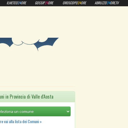
ILMETEO
24
ORE
GOSSIP
24
ORE
OROSCOPO
24
ORE
ABRUZZO
24
ORE.TV
ni in Provincia di Valle d'Aosta
e vai alla lista dei Comuni »