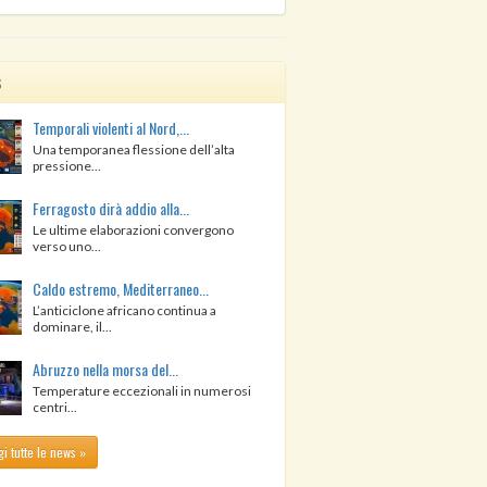
s
Temporali violenti al Nord,...
Una temporanea flessione dell’alta
pressione...
Ferragosto dirà addio alla...
Le ultime elaborazioni convergono
verso uno...
Caldo estremo, Mediterraneo...
L’anticiclone africano continua a
dominare, il...
Abruzzo nella morsa del...
Temperature eccezionali in numerosi
centri...
i tutte le news »