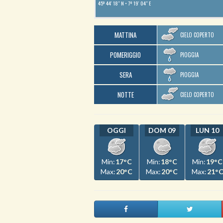
45º 44′ 18″ N
7º 19′ 04″ E
MATTINA
CIELO COPERTO
POMERIGGIO
PIOGGIA
SERA
PIOGGIA
NOTTE
CIELO COPERTO
OGGI
DOM 09
LUN 10
Min:
17°C
Min:
18°C
Min:
19°C
Max:
20°C
Max:
20°C
Max:
21°