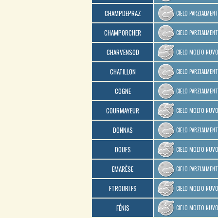
CHAMPDEPRAZ
CIELO PARZIALMEN
CHAMPORCHER
CIELO PARZIALMEN
CHARVENSOD
CIELO MOLTO NUV
CHATILLON
CIELO PARZIALMEN
COGNE
CIELO PARZIALMEN
COURMAYEUR
CIELO MOLTO NUV
DONNAS
CIELO PARZIALMEN
DOUES
CIELO MOLTO NUV
EMARÈSE
CIELO PARZIALMEN
ETROUBLES
CIELO MOLTO NUV
FÉNIS
CIELO MOLTO NUV