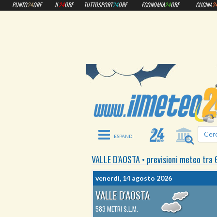
PUNTO
24
ORE
IL
24
ORE
TUTTOSPORT
24
ORE
ECONOMIA
24
ORE
CUCINA
2
Toggle navigation
VALLE D'AOSTA
•
previsioni meteo
tra 
venerdì, 14 agosto 2026
VALLE D'AOSTA
583 METRI S.L.M.