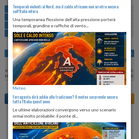
Temporali violenti al Nord, ma il caldo africano non arretra ancora
MATTINA
min:
max:
18º
26º
U
:
74%
-
100%
sull’Italia intera
POMERIGGIO
min:
max:
25º
27º
U
:
70%
-
79%
Una temporanea flessione dell’alta pressione porterà
SERA
min:
max:
temporali, grandine e raffiche di vento...
23º
25º
U
:
83%
-
94%
NOTTE
min:
max:
19º
22º
U
:
98%
-
100%
OGGI
LUN 10
MAR 11
MER 12
GIO 13
VEN 14
SAB 15
Min:
19°C
Min:
19°C
Min:
19°C
Min:
23°C
Min:
19°C
Min:
18°C
Min:
23°C
Max:
27°C
Max:
28°C
Max:
28°C
Max:
27°C
Max:
27°C
Max:
26°C
Max:
26°C
Meteo
Ferragosto dirà addio alla tradizione? Il meteo sorprende ancora
tutta l'Italia quest'anno
Le ultime elaborazioni convergono verso uno scenario
ormai molto probabile: il ponte di...
Previsioni del Tempo a Valle d'Aosta tra 5 giorni
Meteo tra 5 giorni, venerdì, 14 agosto 2026 a Valle
d'Aosta: