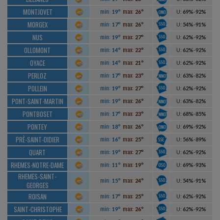
MONTJOVET
min:
max:
19°
26°
U
:
69%
-
92%
MORGEX
min:
max:
17°
26°
U
:
54%
-
91%
NUS
min:
max:
19°
27°
U
:
62%
-
92%
OLLOMONT
min:
max:
14°
22°
U
:
62%
-
92%
OYACE
min:
max:
14°
21°
U
:
62%
-
92%
PERLOZ
min:
max:
17°
23°
U
:
63%
-
82%
POLLEIN
min:
max:
19°
27°
U
:
62%
-
92%
PONT-SAINT-MARTIN
min:
max:
19°
26°
U
:
63%
-
82%
PONTBOSET
min:
max:
17°
23°
U
:
68%
-
85%
PONTEY
min:
max:
18°
26°
U
:
69%
-
92%
PRÈ-SAINT-DIDIER
min:
max:
16°
25°
U
:
56%
-
89%
QUART
min:
max:
19°
27°
U
:
62%
-
92%
RHEMES-NOTRE-DAME
min:
max:
11°
19°
U
:
69%
-
93%
RHEMES-SAINT-
min:
max:
15°
24°
U
:
54%
-
91%
GEORGES
ROISAN
min:
max:
17°
25°
U
:
62%
-
92%
SAINT-CHRISTOPHE
min:
max:
19°
26°
U
:
62%
-
92%