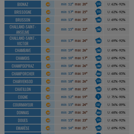
BIONAZ
min:
max:
12°
20°
U
:
62%
-
92%
BRISSOGNE
min:
max:
17°
25°
U
:
62%
-
92%
BRUSSON
min:
max:
13°
20°
U
:
69%
-
92%
CHALLAND-SAINT-
min:
max:
15°
22°
U
:
69%
-
92%
ANSELME
CHALLAND-SAINT-
min:
max:
17°
24°
U
:
69%
-
92%
VICTOR
CHAMBAVE
min:
max:
19°
26°
U
:
69%
-
92%
CHAMOIS
min:
max:
10°
17°
U
:
69%
-
92%
CHAMPDEPRAZ
min:
max:
18°
26°
U
:
69%
-
92%
CHAMPORCHER
min:
max:
13°
19°
U
:
68%
-
85%
CHARVENSOD
min:
max:
18°
26°
U
:
62%
-
92%
CHATILLON
min:
max:
18°
25°
U
:
69%
-
92%
COGNE
min:
max:
12°
19°
U
:
71%
-
90%
COURMAYEUR
min:
max:
15°
24°
U
:
56%
-
89%
DONNAS
min:
max:
20°
26°
U
:
68%
-
85%
DOUES
min:
max:
15°
23°
U
:
62%
-
92%
EMARÈSE
min:
max:
14°
21°
U
:
69%
-
92%