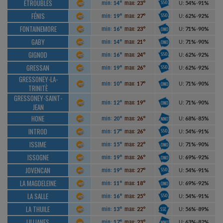
ETROUBLES
min:
max:
14°
23°
U
:
54%
-
91%
FÉNIS
min:
max:
19°
27°
U
:
62%
-
92%
FONTAINEMORE
min:
max:
16°
23°
U
:
71%
-
90%
GABY
min:
max:
14°
21°
U
:
71%
-
90%
GIGNOD
min:
max:
16°
24°
U
:
62%
-
92%
GRESSAN
min:
max:
19°
26°
U
:
62%
-
92%
GRESSONEY-LA-
min:
max:
10°
17°
U
:
71%
-
90%
TRINITÈ
GRESSONEY-SAINT-
min:
max:
12°
19°
U
:
71%
-
90%
JEAN
HONE
min:
max:
20°
26°
U
:
68%
-
85%
INTROD
min:
max:
17°
26°
U
:
54%
-
91%
ISSIME
min:
max:
15°
22°
U
:
71%
-
90%
ISSOGNE
min:
max:
19°
26°
U
:
69%
-
92%
JOVENCAN
min:
max:
19°
27°
U
:
54%
-
91%
LA MAGDELEINE
min:
max:
11°
18°
U
:
69%
-
92%
LA SALLE
min:
max:
16°
25°
U
:
54%
-
91%
LA THUILE
min:
max:
13°
22°
U
:
56%
-
89%
LILLIANES
min:
max:
17°
23°
U
:
63%
-
82%