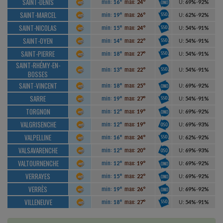
SAINT-DENIS
min:
max:
16°
24°
U
:
69%
-
92%
SAINT-MARCEL
min:
max:
19°
26°
U
:
62%
-
92%
SAINT-NICOLAS
min:
max:
15°
24°
U
:
54%
-
91%
SAINT-OYEN
min:
max:
14°
22°
U
:
54%
-
91%
SAINT-PIERRE
min:
max:
18°
27°
U
:
54%
-
91%
SAINT-RHÉMY-EN-
min:
max:
13°
22°
U
:
54%
-
91%
BOSSES
SAINT-VINCENT
min:
max:
18°
25°
U
:
69%
-
92%
SARRE
min:
max:
19°
27°
U
:
54%
-
91%
TORGNON
min:
max:
12°
19°
U
:
69%
-
92%
VALGRISENCHE
min:
max:
12°
19°
U
:
69%
-
93%
VALPELLINE
min:
max:
16°
24°
U
:
62%
-
92%
VALSAVARENCHE
min:
max:
12°
20°
U
:
69%
-
93%
VALTOURNENCHE
min:
max:
12°
19°
U
:
69%
-
92%
VERRAYES
min:
max:
15°
22°
U
:
69%
-
92%
VERRÈS
min:
max:
19°
26°
U
:
69%
-
92%
VILLENEUVE
min:
max:
18°
27°
U
:
54%
-
91%