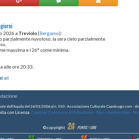
 giorni
to 2026 a
Treviolo
(
Bergamo
):
lo parzialmente nuvoloso, la sera cielo parzialmente
so.
come massima e i 26° come minima.
a alle ore 20:33.
t srl
edazione
nale dell'Aquila del 26/01/2006 al n. 550 - Associazione Culturale Capoluogo.com - 
ita con Licenza
Creative Commons Attribuzione - Non commerciale - Non 
©copyright
PUNTO
24
ORE