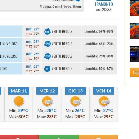
TRAMONTO
Pioggia:
0 mm
| Neve:
0 mm
ore 20:33
min:
22º
VENTO DEBOLE
U
midità
:
69%
-
86%
max:
27º
min:
26º
VENTO DEBOLE
TE NUVOLOSO
U
midità
:
68%
-
70%
max:
28º
min:
25º
VENTO DEBOLE
TE NUVOLOSO
U
midità
:
75%
-
86%
max:
30º
min:
23º
VENTO DEBOLE
OLOSO
U
midità
:
85%
-
87%
max:
25º
Legg
MAR 11
MER 12
GIO 13
VEN 14
Min:
29°C
Min:
28°C
Min:
26°C
Min:
27°C
C
Max:
30°C
Max:
28°C
Max:
28°C
Max:
29°C