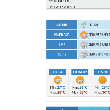
225 METRI S.L.M.
45º 40′ 29″ N
9º 36′ 47″ E
MATTINA
PIOGGIA
POMERIGGIO
CIELO PARZIALMEN
SERA
CIELO PARZIALMEN
NOTTE
CIELO MOLTO NUV
OGGI
DOM 09
LUN 10
Min:
27°C
Min:
26°C
Min:
28°C
Max:
28°C
Max:
28°C
Max:
30°