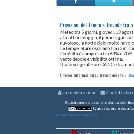
Previsioni del Tempo a Treviolo tra 5
Meteo tra 5 giorni, giovedì, 13 agos
al mattino pioggia, il pomeriggio cie
nuvoloso, la notte cielo molto nuvolo
Le temperature oscillano tra i 28° 
L'umidità è compresa tra 68% e 70%.
vento debole e visibilità ottima.
Il sole sorge alle ore 06:20 e tramont
Ulteriori informazioni su Treviolo nel sito
Hime
amministrazione
Contatta la r
Registrazione alla sezione stampa del tribu
Quest'opera è distribu
privacy & cookie policy