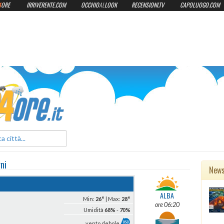
4
ORE
IRRIVERENTE.COM
OCCHIO
AL
LOOK
RECENSIONI.TV
CAPOLUOGO.COM
ilmeteo24ore.it
rni
New
ALBA
Min:
26°
| Max:
28°
ore 06:20
Umidità
68%
-
70%
vento debole