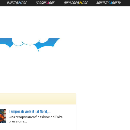
ILMETEO
24
ORE
GOSSIP
24
ORE
OROSCOPO
24
ORE
ABRUZZO
24
ORE.TV
s
Temporali violenti al Nord,...
Una temporanea flessione dell’alta
pressione...