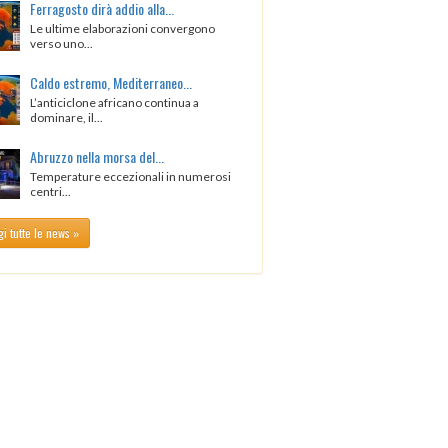
Ferragosto dirà addio alla...
Le ultime elaborazioni convergono
verso uno...
Caldo estremo, Mediterraneo...
L’anticiclone africano continua a
dominare, il...
Abruzzo nella morsa del...
Temperature eccezionali in numerosi
centri...
i tutte le news »