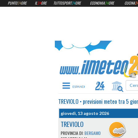
PUNTO
24
ORE
IL
24
ORE
TUTTOSPORT
24
ORE
ECONOMIA
24
ORE
CUCINA
2
Toggle navigation
TREVIOLO
•
previsioni meteo
tra 5 gio
giovedì, 13 agosto 2026
TREVIOLO
PROVINCIA DI:
BERGAMO