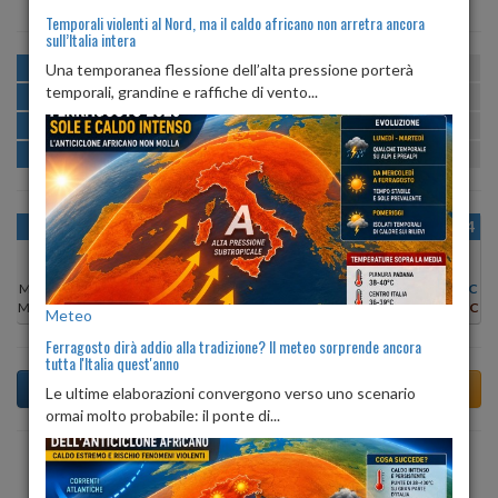
Temporali violenti al Nord, ma il caldo africano non arretra ancora
sull’Italia intera
MATTINA
min:
max:
Una temporanea flessione dell’alta pressione porterà
17º
21º
U
:
81%
-
91%
temporali, grandine e raffiche di vento...
POMERIGGIO
min:
max:
21º
24º
U
:
66%
-
78%
SERA
min:
max:
19º
23º
U
:
76%
-
88%
NOTTE
min:
max:
17º
19º
U
:
87%
-
92%
OGGI
DOM 09
LUN 10
MAR 11
MER 12
GIO 13
VEN 14
Min:
18°C
Min:
17°C
Min:
16°C
Min:
17°C
Min:
17°C
Min:
15°C
Min:
15°C
Max:
21°C
Max:
24°C
Max:
26°C
Max:
26°C
Max:
21°C
Max:
23°C
Max:
23°C
Meteo
Ferragosto dirà addio alla tradizione? Il meteo sorprende ancora
tutta l'Italia quest'anno
Le ultime elaborazioni convergono verso uno scenario
ormai molto probabile: il ponte di...
Previsioni del Tempo a Tres tra 4 giorni