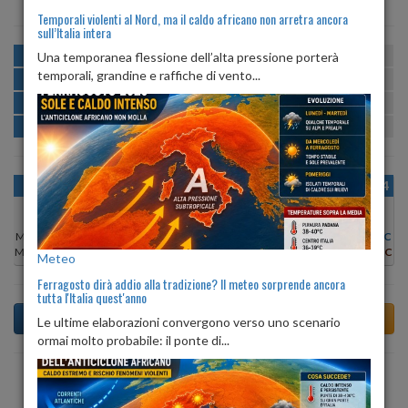
Temporali violenti al Nord, ma il caldo africano non arretra ancora
sull’Italia intera
MATTINA
min:
max:
Una temporanea flessione dell’alta pressione porterà
23º
26º
U
:
77%
-
90%
temporali, grandine e raffiche di vento...
POMERIGGIO
min:
max:
27º
30º
U
:
66%
-
74%
SERA
min:
max:
26º
32º
U
:
77%
-
86%
NOTTE
min:
max:
24º
26º
U
:
85%
-
92%
OGGI
DOM 09
LUN 10
MAR 11
MER 12
GIO 13
VEN 14
Min:
21°C
Min:
22°C
Min:
23°C
Min:
23°C
Min:
23°C
Min:
23°C
Min:
23°C
Max:
25°C
Max:
26°C
Max:
28°C
Max:
28°C
Max:
28°C
Max:
26°C
Max:
27°C
Meteo
Ferragosto dirà addio alla tradizione? Il meteo sorprende ancora
tutta l'Italia quest'anno
Le ultime elaborazioni convergono verso uno scenario
ormai molto probabile: il ponte di...
Previsioni del Tempo a Tovo San Giacomo tra 5 giorni