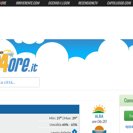
4
ORE
IRRIVERENTE.COM
OCCHIO
AL
LOOK
RECENSIONI.TV
CAPOLUOGO.COM
ilmeteo24ore.it
Comu
ALBA
Min:
27°
| Max:
29°
ore 06:20
Umidità
60%
-
65%
oppur
vento debole