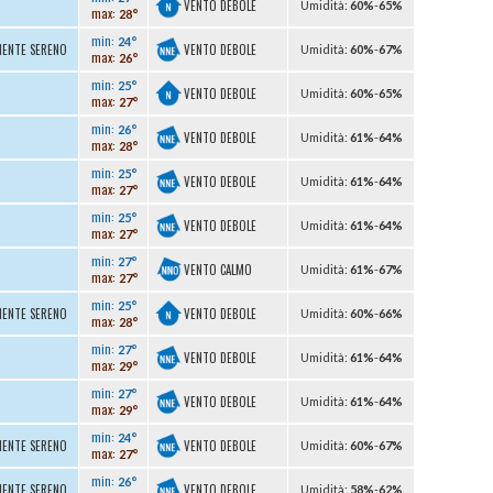
VENTO DEBOLE
U
midità
:
60%
-
65%
max:
28°
min:
24°
VENTO DEBOLE
MENTE SERENO
U
midità
:
60%
-
67%
max:
26°
min:
25°
VENTO DEBOLE
U
midità
:
60%
-
65%
max:
27°
min:
26°
VENTO DEBOLE
U
midità
:
61%
-
64%
max:
28°
min:
25°
VENTO DEBOLE
U
midità
:
61%
-
64%
max:
27°
min:
25°
VENTO DEBOLE
U
midità
:
61%
-
64%
max:
27°
min:
27°
VENTO CALMO
U
midità
:
61%
-
67%
max:
27°
min:
25°
VENTO DEBOLE
MENTE SERENO
U
midità
:
60%
-
66%
max:
28°
min:
27°
VENTO DEBOLE
U
midità
:
61%
-
64%
max:
29°
min:
27°
VENTO DEBOLE
U
midità
:
61%
-
64%
max:
29°
min:
24°
VENTO DEBOLE
MENTE SERENO
U
midità
:
60%
-
67%
max:
27°
min:
26°
VENTO DEBOLE
MENTE SERENO
U
midità
:
58%
-
62%