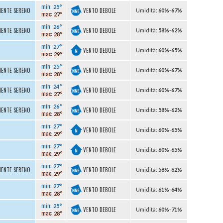
min:
25°
VENTO DEBOLE
MENTE SERENO
U
midità
:
60%
-
67%
max:
27°
min:
26°
VENTO DEBOLE
MENTE SERENO
U
midità
:
58%
-
62%
max:
28°
min:
27°
VENTO DEBOLE
U
midità
:
60%
-
65%
max:
29°
min:
25°
VENTO DEBOLE
MENTE SERENO
U
midità
:
60%
-
67%
max:
28°
min:
24°
VENTO DEBOLE
MENTE SERENO
U
midità
:
60%
-
67%
max:
27°
min:
26°
VENTO DEBOLE
MENTE SERENO
U
midità
:
58%
-
62%
max:
28°
min:
27°
VENTO DEBOLE
U
midità
:
60%
-
65%
max:
29°
min:
27°
VENTO DEBOLE
U
midità
:
60%
-
65%
max:
29°
min:
27°
VENTO DEBOLE
MENTE SERENO
U
midità
:
58%
-
62%
max:
29°
min:
27°
VENTO DEBOLE
U
midità
:
61%
-
64%
max:
28°
min:
25°
VENTO DEBOLE
U
midità
:
60%
-
71%
max:
28°