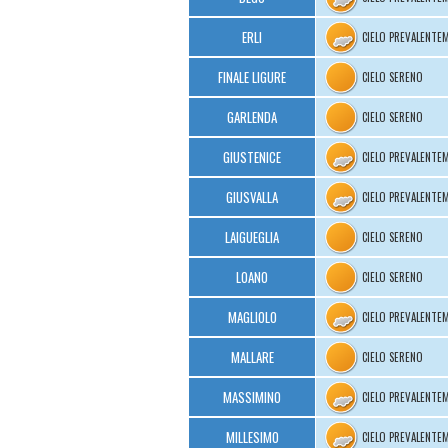
ERLI
CIELO PREVALENTE
FINALE LIGURE
CIELO SERENO
GARLENDA
CIELO SERENO
GIUSTENICE
CIELO PREVALENTE
GIUSVALLA
CIELO PREVALENTE
LAIGUEGLIA
CIELO SERENO
LOANO
CIELO SERENO
MAGLIOLO
CIELO PREVALENTE
MALLARE
CIELO SERENO
MASSIMINO
CIELO PREVALENTE
MILLESIMO
CIELO PREVALENTE