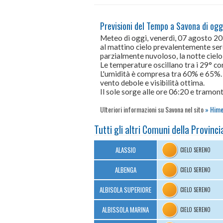
Previsioni del Tempo a Savona di ogg
Meteo di oggi, venerdì, 07 agosto 2
al mattino cielo prevalentemente sere
parzialmente nuvoloso, la notte ciel
Le temperature oscillano tra i 29° 
L'umidità è compresa tra 60% e 65%.
vento debole e visibilità ottima.
Il sole sorge alle ore 06:20 e tramont
Ulteriori informazioni su Savona nel sito
Hime
Tutti gli altri Comuni della Provinci
ALASSIO
CIELO SERENO
ALBENGA
CIELO SERENO
ALBISOLA SUPERIORE
CIELO SERENO
ALBISSOLA MARINA
CIELO SERENO