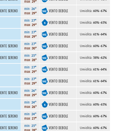
max:
29°
min:
26°
VENTO DEBOLE
MENTE SERENO
U
midità
:
60%
-
67%
max:
29°
min:
27°
VENTO DEBOLE
U
midità
:
60%
-
65%
max:
29°
min:
27°
VENTO DEBOLE
U
midità
:
61%
-
64%
max:
29°
min:
27°
VENTO DEBOLE
MENTE SERENO
U
midità
:
60%
-
67%
max:
30°
min:
25°
VENTO DEBOLE
MENTE SERENO
U
midità
:
58%
-
62%
max:
28°
min:
27°
VENTO DEBOLE
U
midità
:
61%
-
64%
max:
29°
min:
27°
VENTO DEBOLE
U
midità
:
61%
-
64%
max:
29°
min:
26°
VENTO DEBOLE
MENTE SERENO
U
midità
:
60%
-
67%
max:
29°
min:
24°
VENTO DEBOLE
U
midità
:
60%
-
65%
max:
26°
min:
24°
VENTO DEBOLE
MENTE SERENO
U
midità
:
60%
-
67%
max:
27°
min:
25°
VENTO DEBOLE
MENTE SERENO
U
midità
:
60%
-
67%
max:
28°