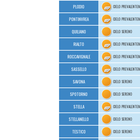
PLODIO
CIELO PREVALENTE
PONTINVREA
CIELO PREVALENTE
QUILIANO
CIELO SERENO
RIALTO
CIELO PREVALENTE
ROCCAVIGNALE
CIELO PREVALENTE
SASSELLO
CIELO PREVALENTE
SAVONA
CIELO SERENO
SPOTORNO
CIELO SERENO
STELLA
CIELO PREVALENTE
STELLANELLO
CIELO SERENO
TESTICO
CIELO SERENO