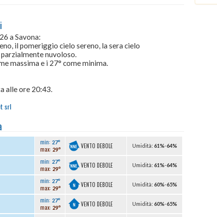
i
026 a Savona:
no, il pomeriggio cielo sereno, la sera cielo
o parzialmente nuvoloso.
come massima e i 27° come minima.
a alle ore 20:43.
t srl
a
min:
27°
VENTO DEBOLE
U
midità
:
61%
-
64%
max:
29°
min:
27°
VENTO DEBOLE
U
midità
:
61%
-
64%
max:
29°
min:
27°
VENTO DEBOLE
U
midità
:
60%
-
65%
max:
29°
min:
27°
VENTO DEBOLE
U
midità
:
60%
-
65%
max:
29°