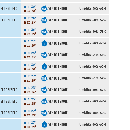
min:
26°
VENTO DEBOLE
MENTE SERENO
U
midità
:
58%
-
62%
max:
28°
min:
24°
VENTO DEBOLE
MENTE SERENO
U
midità
:
60%
-
67%
max:
27°
min:
26°
VENTO DEBOLE
U
midità
:
60%
-
71%
max:
29°
min:
27°
VENTO DEBOLE
U
midità
:
60%
-
65%
max:
29°
min:
25°
VENTO DEBOLE
U
midità
:
61%
-
64%
max:
27°
min:
26°
VENTO DEBOLE
U
midità
:
60%
-
65%
max:
28°
min:
27°
VENTO DEBOLE
U
midità
:
61%
-
64%
max:
29°
min:
23°
VENTO DEBOLE
MENTE SERENO
U
midità
:
60%
-
67%
max:
26°
min:
25°
VENTO DEBOLE
MENTE SERENO
U
midità
:
60%
-
67%
max:
28°
min:
27°
VENTO DEBOLE
MENTE SERENO
U
midità
:
58%
-
62%
max:
29°
min:
27°
VENTO DEBOLE
U
midità
:
60%
-
65%
max:
29°