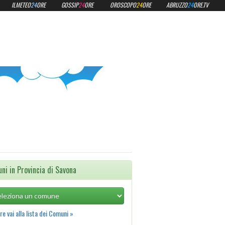
ILMETEO
24
ORE
GOSSIP
24
ORE
OROSCOPO
24
ORE
ABRUZZO
24
ORE.TV
ni in Provincia di Savona
e vai alla lista dei Comuni »