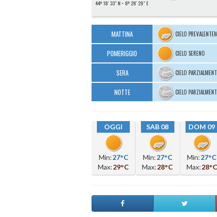
44º 18′ 33″ N
8º 28′ 29″ E
MATTINA
CIELO PREVALENTE
POMERIGGIO
CIELO SERENO
SERA
CIELO PARZIALMEN
NOTTE
CIELO PARZIALMEN
OGGI
SAB 08
DOM 09
Min:
27°C
Min:
27°C
Min:
27°C
Max:
29°C
Max:
28°C
Max:
28°