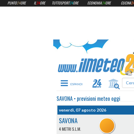
PUNTO
24
ORE
IL
24
ORE
TUTTOSPORT
24
ORE
ECONOMIA
24
ORE
CUCINA
2
Toggle navigation
SAVONA
•
previsioni meteo
oggi
venerdì, 07 agosto 2026
SAVONA
4 METRI S.L.M.