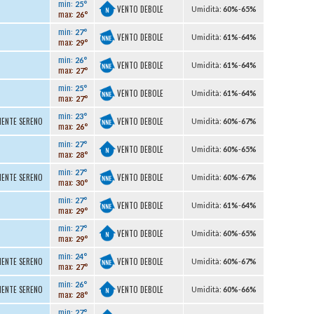
min:
25°
VENTO DEBOLE
U
midità
:
60%
-
65%
max:
26°
min:
27°
VENTO DEBOLE
U
midità
:
61%
-
64%
max:
29°
min:
26°
VENTO DEBOLE
U
midità
:
61%
-
64%
max:
27°
min:
25°
VENTO DEBOLE
U
midità
:
61%
-
64%
max:
27°
min:
23°
VENTO DEBOLE
MENTE SERENO
U
midità
:
60%
-
67%
max:
26°
min:
27°
VENTO DEBOLE
U
midità
:
60%
-
65%
max:
28°
min:
27°
VENTO DEBOLE
MENTE SERENO
U
midità
:
60%
-
67%
max:
30°
min:
27°
VENTO DEBOLE
U
midità
:
61%
-
64%
max:
29°
min:
27°
VENTO DEBOLE
U
midità
:
60%
-
65%
max:
29°
min:
24°
VENTO DEBOLE
MENTE SERENO
U
midità
:
60%
-
67%
max:
27°
min:
26°
VENTO DEBOLE
MENTE SERENO
U
midità
:
60%
-
66%
max:
28°
min:
27°