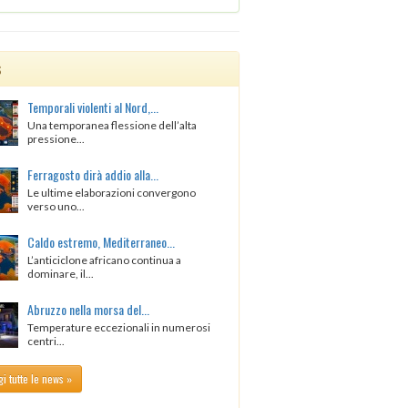
s
Temporali violenti al Nord,...
Una temporanea flessione dell’alta
pressione...
Ferragosto dirà addio alla...
Le ultime elaborazioni convergono
verso uno...
Caldo estremo, Mediterraneo...
L’anticiclone africano continua a
dominare, il...
Abruzzo nella morsa del...
Temperature eccezionali in numerosi
centri...
i tutte le news »