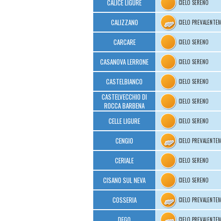
CALICE LIGURE
CIELO SERENO
CALIZZANO
CIELO PREVALENTE
CARCARE
CIELO SERENO
CASANOVA LERRONE
CIELO SERENO
CASTELBIANCO
CIELO SERENO
CASTELVECCHIO DI
CIELO SERENO
ROCCA BARBENA
CELLE LIGURE
CIELO SERENO
CENGIO
CIELO PREVALENTE
CERIALE
CIELO SERENO
CISANO SUL NEVA
CIELO SERENO
COSSERIA
CIELO PREVALENTE
DEGO
CIELO PREVALENTE