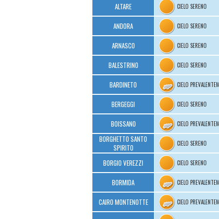
ALTARE
CIELO SERENO
ANDORA
CIELO SERENO
ARNASCO
CIELO SERENO
BALESTRINO
CIELO SERENO
BARDINETO
CIELO PREVALENTE
BERGEGGI
CIELO SERENO
BOISSANO
CIELO PREVALENTE
BORGHETTO SANTO
CIELO SERENO
SPIRITO
BORGIO VEREZZI
CIELO SERENO
BORMIDA
CIELO PREVALENTE
CAIRO MONTENOTTE
CIELO PREVALENTE