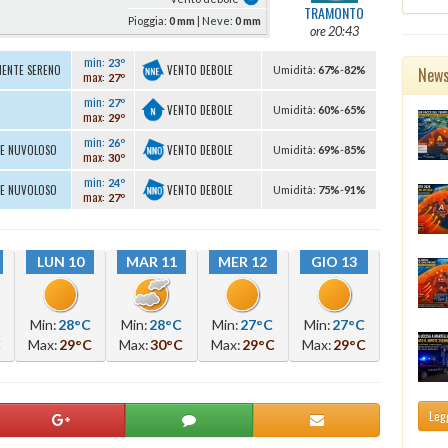
TRAMONTO
Pioggia:
0 mm
| Neve:
0 mm
ore 20:43
min:
23º
VENTO DEBOLE
MENTE SERENO
New
U
midità
:
67%
-
82%
max:
27º
min:
27º
VENTO DEBOLE
U
midità
:
60%
-
65%
max:
29º
min:
26º
VENTO DEBOLE
TE NUVOLOSO
U
midità
:
69%
-
85%
max:
30º
min:
24º
VENTO DEBOLE
TE NUVOLOSO
U
midità
:
75%
-
91%
max:
27º
LUN 10
MAR 11
MER 12
GIO 13
Min:
28°C
Min:
28°C
Min:
27°C
Min:
27°C
C
Max:
29°C
Max:
30°C
Max:
29°C
Max:
29°C
Legg