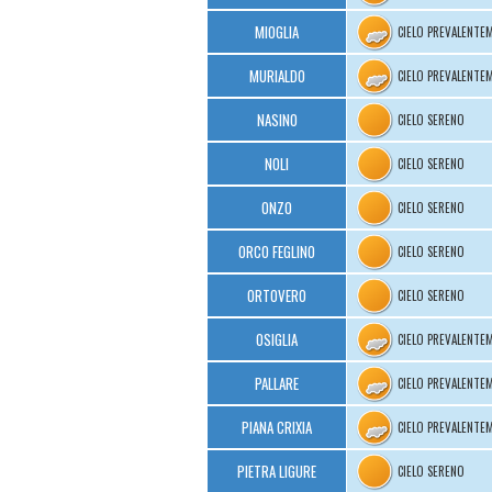
MIOGLIA
CIELO PREVALENTE
MURIALDO
CIELO PREVALENTE
NASINO
CIELO SERENO
NOLI
CIELO SERENO
ONZO
CIELO SERENO
ORCO FEGLINO
CIELO SERENO
ORTOVERO
CIELO SERENO
OSIGLIA
CIELO PREVALENTE
PALLARE
CIELO PREVALENTE
PIANA CRIXIA
CIELO PREVALENTE
PIETRA LIGURE
CIELO SERENO