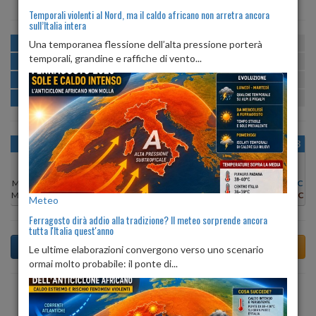
Temporali violenti al Nord, ma il caldo africano non arretra ancora
sull’Italia intera
MATTINA
min:
max:
Una temporanea flessione dell’alta pressione porterà
26º
29º
U
:
61%
-
81%
temporali, grandine e raffiche di vento...
POMERIGGIO
min:
max:
29º
30º
U
:
66%
-
69%
SERA
min:
max:
27º
30º
U
:
71%
-
74%
NOTTE
min:
max:
26º
28º
U
:
74%
-
79%
OGGI
SAB 08
DOM 09
LUN 10
MAR 11
MER 12
GIO 13
Min:
29°C
Min:
30°C
Min:
31°C
Min:
30°C
Min:
30°C
Min:
30°C
Min:
29°C
Max:
30°C
Max:
31°C
Max:
32°C
Max:
30°C
Max:
31°C
Max:
31°C
Max:
30°C
Meteo
Ferragosto dirà addio alla tradizione? Il meteo sorprende ancora
tutta l'Italia quest'anno
Le ultime elaborazioni convergono verso uno scenario
ormai molto probabile: il ponte di...
Previsioni del Tempo a Torre del Greco tra 6 giorni