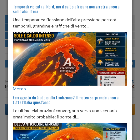
Temporali violenti al Nord, ma il caldo africano non arretra ancora
sull’Italia intera
MATTINA
min:
max:
Una temporanea flessione dell’alta pressione porterà
25º
30º
U
:
54%
-
83%
temporali, grandine e raffiche di vento...
POMERIGGIO
min:
max:
31º
32º
U
:
46%
-
65%
SERA
min:
max:
28º
31º
U
:
66%
-
72%
NOTTE
min:
max:
26º
28º
U
:
66%
-
80%
OGGI
SAB 08
DOM 09
LUN 10
MAR 11
MER 12
GIO 13
Min:
29°C
Min:
30°C
Min:
31°C
Min:
30°C
Min:
30°C
Min:
30°C
Min:
29°C
Max:
30°C
Max:
31°C
Max:
32°C
Max:
30°C
Max:
31°C
Max:
31°C
Max:
30°C
Meteo
Ferragosto dirà addio alla tradizione? Il meteo sorprende ancora
tutta l'Italia quest'anno
Le ultime elaborazioni convergono verso uno scenario
ormai molto probabile: il ponte di...
Previsioni del Tempo a Torre del Greco di dopodomani