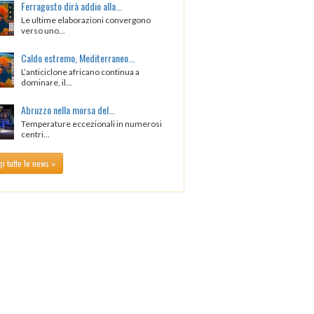
Ferragosto dirà addio alla...
Le ultime elaborazioni convergono
verso uno...
Caldo estremo, Mediterraneo...
L’anticiclone africano continua a
dominare, il...
Abruzzo nella morsa del...
Temperature eccezionali in numerosi
centri...
i tutte le news »