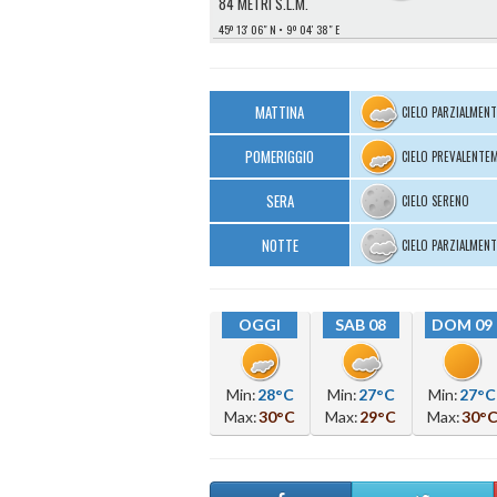
84 METRI S.L.M.
45º 13′ 06″ N
9º 04′ 38″ E
MATTINA
CIELO PARZIALMEN
POMERIGGIO
CIELO PREVALENTE
SERA
CIELO SERENO
NOTTE
CIELO PARZIALMEN
OGGI
SAB 08
DOM 09
Min:
28°C
Min:
27°C
Min:
27°C
Max:
30°C
Max:
29°C
Max:
30°