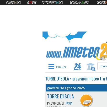
PUNTO
24
ORE
IL
24
ORE
TUTTOSPORT
24
ORE
ECONOMIA
24
ORE
CUCINA
2
Toggle navigation
TORRE D'ISOLA
•
previsioni meteo
tra 
giovedì, 13 agosto 2026
TORRE D'ISOLA
PROVINCIA DI:
PAVIA