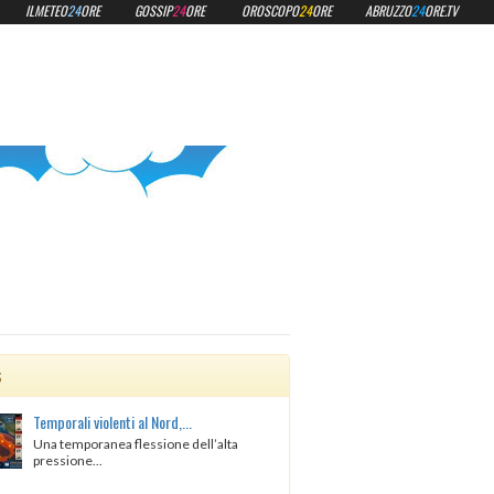
ILMETEO
24
ORE
GOSSIP
24
ORE
OROSCOPO
24
ORE
ABRUZZO
24
ORE.TV
s
Temporali violenti al Nord,...
Una temporanea flessione dell’alta
pressione...