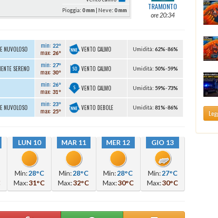
TRAMONTO
Pioggia:
0 mm
| Neve:
0 mm
ore 20:34
min:
22º
VENTO CALMO
TE NUVOLOSO
U
midità
:
62%
-
86%
max:
26º
min:
27º
VENTO CALMO
MENTE SERENO
U
midità
:
50%
-
59%
max:
30º
min:
26º
VENTO CALMO
U
midità
:
59%
-
73%
max:
31º
min:
23º
VENTO DEBOLE
TE NUVOLOSO
U
midità
:
81%
-
86%
max:
25º
Legg
LUN 10
MAR 11
MER 12
GIO 13
Min:
28°C
Min:
28°C
Min:
28°C
Min:
27°C
C
Max:
31°C
Max:
32°C
Max:
30°C
Max:
30°C