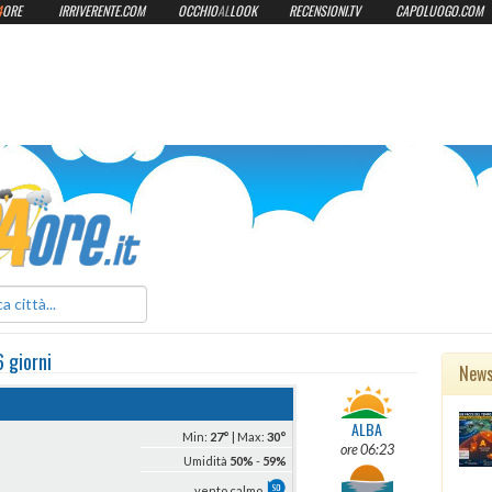
4
ORE
IRRIVERENTE.COM
OCCHIO
AL
LOOK
RECENSIONI.TV
CAPOLUOGO.COM
ilmeteo24ore.it
6 giorni
New
ALBA
Min:
27°
| Max:
30°
ore 06:23
Umidità
50%
-
59%
vento calmo