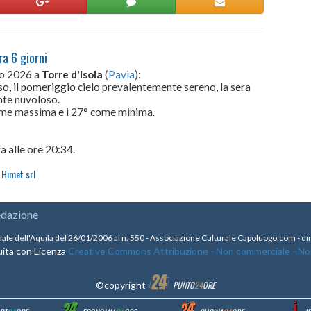
ra 6 giorni
to 2026 a
Torre d'Isola
(
Pavia
):
so, il pomeriggio cielo prevalentemente sereno, la sera
ente nuvoloso.
come massima e i 27° come minima.
a alle ore 20:34.
Himet srl
edazione
nale dell'Aquila del 26/01/2006 al n. 550 - Associazione Culturale Capoluogo.com - 
ita con Licenza
Creative Commons Attribuzione - Non commerciale - Non 
©copyright
PUNTO
24
ORE