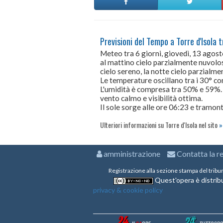
Previsioni del Tempo a Torre d'Isola t
Meteo tra 6 giorni, giovedì, 13 agos
al mattino cielo parzialmente nuvolo
cielo sereno, la notte cielo parzialm
Le temperature oscillano tra i 30° 
L'umidità è compresa tra 50% e 59%.
vento calmo e visibilità ottima.
Il sole sorge alle ore 06:23 e tramont
Ulteriori informazioni su Torre d'Isola nel sito
amministrazione
Contatta la r
Registrazione alla sezione stampa del tribu
Quest'opera è distribu
privacy & cookie policy