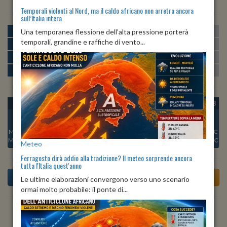
Temporali violenti al Nord, ma il caldo africano non arretra ancora
sull’Italia intera
MATTINA
min:
max:
Una temporanea flessione dell’alta pressione porterà
21º
29º
U
:
49%
-
81%
temporali, grandine e raffiche di vento...
POMERIGGIO
min:
max:
29º
32º
U
:
35%
-
57%
SERA
min:
max:
25º
30º
U
:
56%
-
72%
NOTTE
min:
max:
21º
24º
U
:
70%
-
81%
OGGI
SAB 08
DOM 09
LUN 10
MAR 11
MER 12
GIO 13
Min:
25°C
Min:
25°C
Min:
24°C
Min:
24°C
Min:
23°C
Min:
24°C
Min:
24°C
Max:
30°C
Max:
34°C
Max:
32°C
Max:
32°C
Max:
32°C
Max:
33°C
Max:
33°C
Meteo
Ferragosto dirà addio alla tradizione? Il meteo sorprende ancora
tutta l'Italia quest'anno
Le ultime elaborazioni convergono verso uno scenario
ormai molto probabile: il ponte di...
Previsioni del Tempo a Torre Le Nocelle di oggi