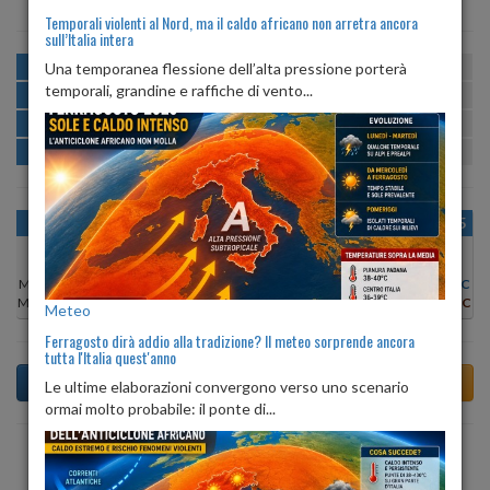
Temporali violenti al Nord, ma il caldo africano non arretra ancora
sull’Italia intera
MATTINA
min:
max:
Una temporanea flessione dell’alta pressione porterà
22º
26º
U
:
71%
-
86%
temporali, grandine e raffiche di vento...
POMERIGGIO
min:
max:
26º
27º
U
:
71%
-
74%
SERA
min:
max:
23º
29º
U
:
80%
-
92%
NOTTE
min:
max:
22º
24º
U
:
86%
-
87%
OGGI
LUN 10
MAR 11
MER 12
GIO 13
VEN 14
SAB 15
Min:
27°C
Min:
28°C
Min:
28°C
Min:
28°C
Min:
26°C
Min:
26°C
Min:
25°C
Max:
28°C
Max:
29°C
Max:
30°C
Max:
28°C
Max:
28°C
Max:
27°C
Max:
27°C
Meteo
Ferragosto dirà addio alla tradizione? Il meteo sorprende ancora
tutta l'Italia quest'anno
Le ultime elaborazioni convergono verso uno scenario
ormai molto probabile: il ponte di...
Previsioni del Tempo a Torre Boldone tra 5 giorni