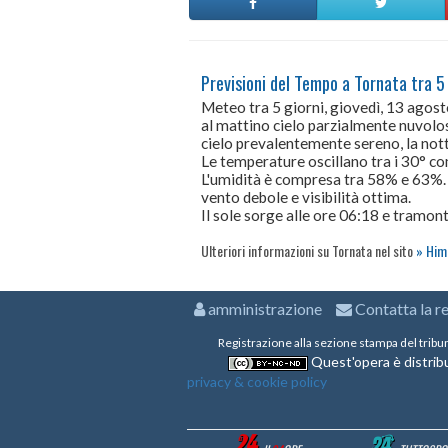
Previsioni del Tempo a Tornata tra 5 
Meteo tra 5 giorni, giovedì, 13 agos
al mattino cielo parzialmente nuvolos
cielo prevalentemente sereno, la not
Le temperature oscillano tra i 30° 
L'umidità è compresa tra 58% e 63%.
vento debole e visibilità ottima.
Il sole sorge alle ore 06:18 e tramont
Ulteriori informazioni su Tornata nel sito
Hime
amministrazione
Contatta la r
Registrazione alla sezione stampa del tribu
Quest'opera è distribu
privacy & cookie policy