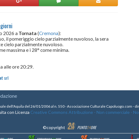
giorni
to 2026 a
Tornata
(
Cremona
):
o, il pomeriggio cielo parzialmente nuvoloso, la sera
te cielo parzialmente nuvoloso.
come massima e i 28° come minima.
a alle ore 20:29.
t srl
edazione
nale dell'Aquila del 26/01/2006 al n. 550 - Associazione Culturale Capoluogo.com - 
ita con Licenza
Creative Commons Attribuzione - Non commerciale - Non 
©copyright
PUNTO
24
ORE