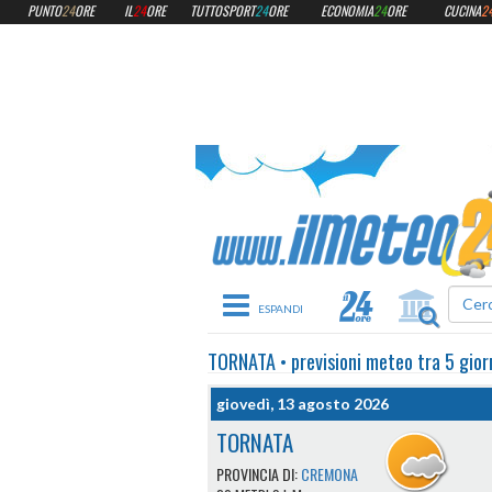
PUNTO
24
ORE
IL
24
ORE
TUTTOSPORT
24
ORE
ECONOMIA
24
ORE
CUCINA
2
Toggle navigation
TORNATA
•
previsioni meteo
tra 5 gior
giovedì, 13 agosto 2026
TORNATA
PROVINCIA DI:
CREMONA