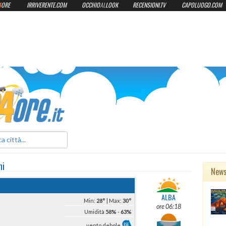
4
ORE
IRRIVERENTE.COM
OCCHIO
AL
LOOK
RECENSIONI.TV
CAPOLUOGO.COM
ilmeteo24ore.it
ni
New
ALBA
Min:
28°
| Max:
30°
ore 06:18
Umidità
58%
-
63%
vento debole