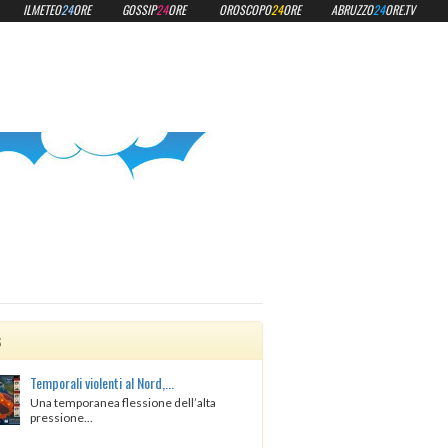
ILMETEO
24
ORE
GOSSIP
24
ORE
OROSCOPO
24
ORE
ABRUZZO
24
ORE.TV
s
Temporali violenti al Nord,...
Una temporanea flessione dell’alta
pressione...