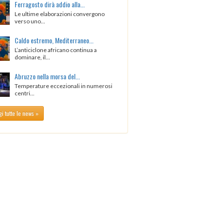
Ferragosto dirà addio alla...
Le ultime elaborazioni convergono
verso uno...
Caldo estremo, Mediterraneo...
L’anticiclone africano continua a
dominare, il...
Abruzzo nella morsa del...
Temperature eccezionali in numerosi
centri...
i tutte le news »