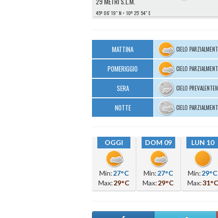
29 METRI S.L.M.
45º 06′ 19″ N
10º 25′ 54″ E
MATTINA
CIELO PARZIALMEN
POMERIGGIO
CIELO PARZIALMEN
SERA
CIELO PREVALENTE
NOTTE
CIELO PARZIALMEN
OGGI
DOM 09
LUN 10
Min:
27°C
Min:
27°C
Min:
29°C
Max:
29°C
Max:
29°C
Max:
31°