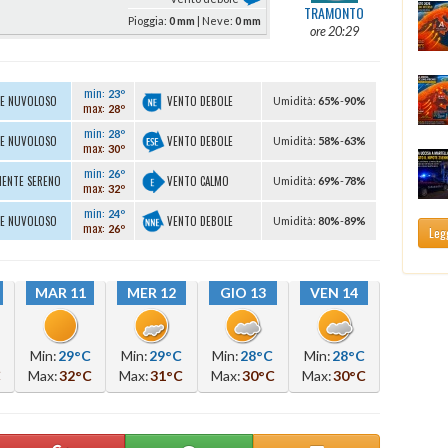
TRAMONTO
Pioggia:
0 mm
| Neve:
0 mm
ore 20:29
min:
23º
VENTO DEBOLE
TE NUVOLOSO
U
midità
:
65%
-
90%
max:
28º
min:
28º
VENTO DEBOLE
TE NUVOLOSO
U
midità
:
58%
-
63%
max:
30º
min:
26º
VENTO CALMO
MENTE SERENO
U
midità
:
69%
-
78%
max:
32º
min:
24º
VENTO DEBOLE
TE NUVOLOSO
U
midità
:
80%
-
89%
max:
26º
Legg
MAR 11
MER 12
GIO 13
VEN 14
Min:
29°C
Min:
29°C
Min:
28°C
Min:
28°C
C
Max:
32°C
Max:
31°C
Max:
30°C
Max:
30°C