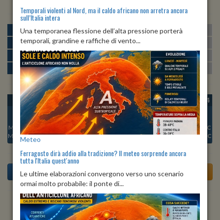
Temporali violenti al Nord, ma il caldo africano non arretra ancora
sull’Italia intera
MATTINA
min:
max:
Una temporanea flessione dell’alta pressione porterà
22º
24º
U
:
76%
-
89%
temporali, grandine e raffiche di vento...
POMERIGGIO
min:
max:
26º
29º
U
:
58%
-
66%
SERA
min:
max:
26º
31º
U
:
60%
-
75%
NOTTE
min:
max:
24º
26º
U
:
82%
-
86%
OGGI
DOM 09
LUN 10
MAR 11
MER 12
GIO 13
VEN 14
Min:
24°C
Min:
22°C
Min:
22°C
Min:
23°C
Min:
23°C
Min:
22°C
Min:
22°C
Max:
26°C
Max:
25°C
Max:
24°C
Max:
26°C
Max:
26°C
Max:
25°C
Max:
25°C
Meteo
Ferragosto dirà addio alla tradizione? Il meteo sorprende ancora
tutta l'Italia quest'anno
Le ultime elaborazioni convergono verso uno scenario
ormai molto probabile: il ponte di...
Previsioni del Tempo a Tornata di oggi