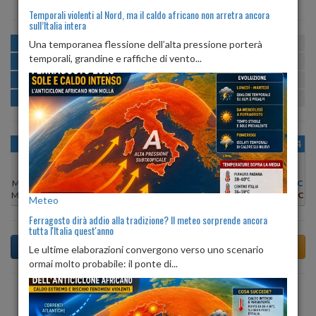
Temporali violenti al Nord, ma il caldo africano non arretra ancora
sull’Italia intera
MATTINA
min:
max:
Una temporanea flessione dell’alta pressione porterà
20º
27º
U
:
70%
-
92%
temporali, grandine e raffiche di vento...
POMERIGGIO
min:
max:
28º
29º
U
:
65%
-
71%
SERA
min:
max:
23º
31º
U
:
78%
-
86%
NOTTE
min:
max:
20º
22º
U
:
89%
-
90%
OGGI
DOM 09
LUN 10
MAR 11
MER 12
GIO 13
VEN 14
Min:
22°C
Min:
21°C
Min:
21°C
Min:
22°C
Min:
22°C
Min:
21°C
Min:
20°C
Max:
28°C
Max:
27°C
Max:
27°C
Max:
28°C
Max:
28°C
Max:
28°C
Max:
27°C
Meteo
Ferragosto dirà addio alla tradizione? Il meteo sorprende ancora
tutta l'Italia quest'anno
Le ultime elaborazioni convergono verso uno scenario
ormai molto probabile: il ponte di...
Previsioni del Tempo a Tolentino tra 6 giorni