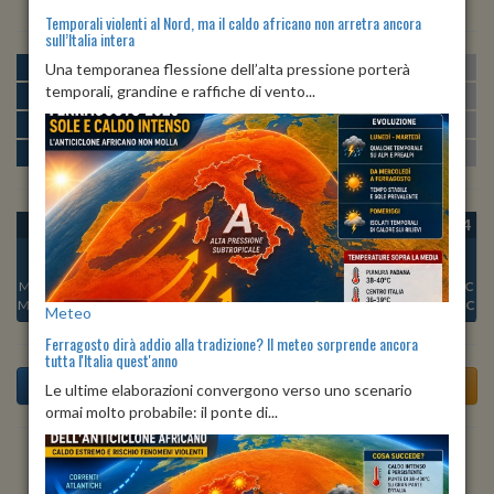
Temporali violenti al Nord, ma il caldo africano non arretra ancora
sull’Italia intera
MATTINA
min:
max:
Una temporanea flessione dell’alta pressione porterà
23º
29º
U
:
61%
-
84%
temporali, grandine e raffiche di vento...
POMERIGGIO
min:
max:
30º
32º
U
:
58%
-
85%
SERA
min:
max:
25º
32º
U
:
83%
-
86%
NOTTE
min:
max:
23º
25º
U
:
81%
-
84%
OGGI
DOM 09
LUN 10
MAR 11
MER 12
GIO 13
VEN 14
Min:
23°C
Min:
23°C
Min:
21°C
Min:
22°C
Min:
23°C
Min:
22°C
Min:
22°C
Max:
25°C
Max:
25°C
Max:
23°C
Max:
24°C
Max:
25°C
Max:
24°C
Max:
24°C
Meteo
Ferragosto dirà addio alla tradizione? Il meteo sorprende ancora
tutta l'Italia quest'anno
Le ultime elaborazioni convergono verso uno scenario
ormai molto probabile: il ponte di...
Previsioni del Tempo a Tolentino di oggi