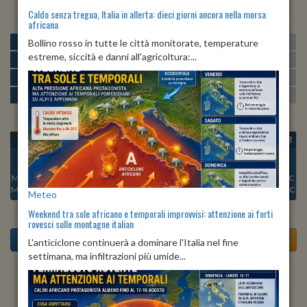
Caldo senza tregua, Italia in allerta: dieci giorni ancora nella morsa
africana
MATTINA
min:
max:
Bollino rosso in tutte le città monitorate, temperature
25º
27º
U
:
68%
-
80%
estreme, siccità e danni all'agricoltura:...
POMERIGGIO
min:
max:
27º
29º
U
:
64%
-
66%
SERA
min:
max:
27º
29º
U
:
67%
-
73%
NOTTE
min:
max:
25º
27º
U
:
78%
-
82%
OGGI
SAB 08
DOM 09
LUN 10
MAR 11
MER 12
GIO 13
Min:
26°C
Min:
25°C
Min:
25°C
Min:
26°C
Min:
27°C
Min:
26°C
Min:
26°C
Max:
28°C
Max:
27°C
Max:
27°C
Max:
27°C
Max:
28°C
Max:
28°C
Max:
28°C
Meteo
Weekend tra sole africano e temporali improvvisi: attenzione ai forti
rovesci sulle montagne italian
L'anticiclone continuerà a dominare l'Italia nel fine
settimana, ma infiltrazioni più umide...
Previsioni del Tempo a Toirano di domani