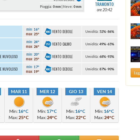
TRAMONTO
Pioggia:
0 mm
| Neve:
0 mm
ore 20:42
min:
16º
VENTO DEBOLE
U
midità
:
52%
-
86%
max:
25º
min:
24º
VENTO CALMO
U
midità
:
49%
-
65%
max:
26º
min:
20º
VENTO DEBOLE
TE NUVOLOSO
U
midità
:
68%
-
93%
max:
25º
min:
17º
VENTO DEBOLE
TE NUVOLOSO
U
midità
:
87%
-
90%
max:
19º
Legg
MAR 11
MER 12
GIO 13
VEN 14
Min:
16°C
Min:
17°C
Min:
16°C
Min:
16°C
C
Max:
25°C
Max:
24°C
Max:
22°C
Max:
24°C