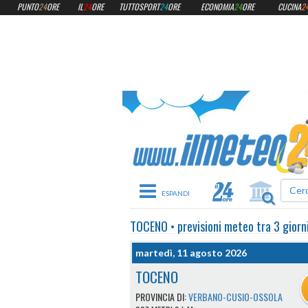
PUNTO
24
ORE
IL
24
ORE
TUTTOSPORT
24
ORE
ECONOMIA
24
ORE
CUCINA
2
Toggle navigation
TOCENO
•
previsioni meteo
tra 3 giorn
martedì, 11 agosto 2026
TOCENO
PROVINCIA DI:
VERBANO-CUSIO-OSSOLA