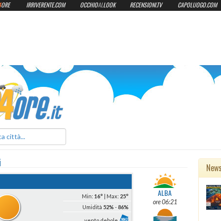
4
ORE
IRRIVERENTE.COM
OCCHIO
AL
LOOK
RECENSIONI.TV
CAPOLUOGO.COM
ilmeteo24ore.it
i
New
ALBA
Min:
16°
| Max:
25°
ore 06:21
Umidità
52%
-
86%
vento debole