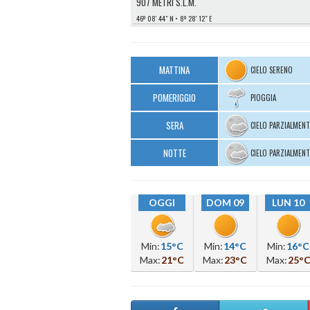
907 METRI S.L.M.
46º 08′ 44″ N
8º 28′ 12″ E
MATTINA
CIELO SERENO
POMERIGGIO
PIOGGIA
SERA
CIELO PARZIALMEN
NOTTE
CIELO PARZIALMEN
OGGI
DOM 09
LUN 10
Min:
15°C
Min:
14°C
Min:
16°C
Max:
21°C
Max:
23°C
Max:
25°