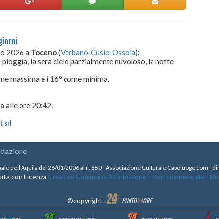
giorni
sto 2026 a
Toceno
(
Verbano-Cusio-Ossola
):
 pioggia, la sera cielo parzialmente nuvoloso, la notte
come massima e i 16° come minima.
a alle ore 20:42.
t srl
edazione
nale dell'Aquila del 26/01/2006 al n. 550 - Associazione Culturale Capoluogo.com - 
ita con Licenza
Creative Commons Attribuzione - Non commerciale - Non 
©copyright
PUNTO
24
ORE