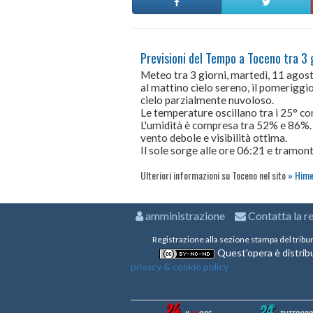
Previsioni del Tempo a Toceno tra 3 
Meteo tra 3 giorni, martedì, 11 ago
al mattino cielo sereno, il pomeriggio
cielo parzialmente nuvoloso.
Le temperature oscillano tra i 25° 
L'umidità è compresa tra 52% e 86%.
vento debole e visibilità ottima.
Il sole sorge alle ore 06:21 e tramont
Ulteriori informazioni su Toceno nel sito
Hime
amministrazione
Contatta la r
Registrazione alla sezione stampa del tribu
Quest'opera è distribu
privacy & cookie policy