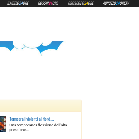
ILMETEO
24
ORE
GOSSIP
24
ORE
OROSCOPO
24
ORE
ABRUZZO
24
ORE.TV
s
Temporali violenti al Nord,...
Una temporanea flessione dell’alta
pressione...