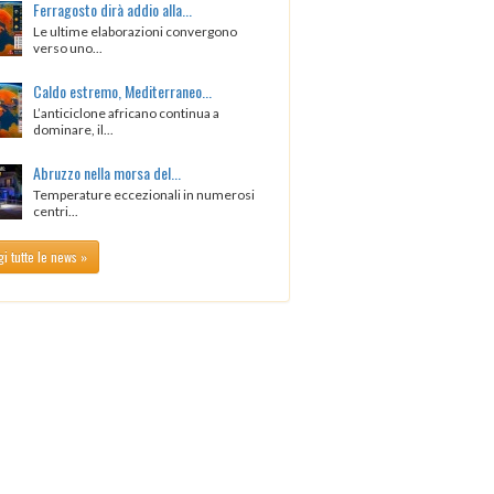
Ferragosto dirà addio alla...
Le ultime elaborazioni convergono
verso uno...
Caldo estremo, Mediterraneo...
L’anticiclone africano continua a
dominare, il...
Abruzzo nella morsa del...
Temperature eccezionali in numerosi
centri...
i tutte le news »