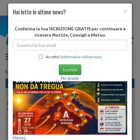
×
Hai letto le ultime news?
i
Conferma la tua ISCRIZIONE GRATIS per continuare a
ricevere Notizie, Consigli e Meteo.
Toggle navigation
Accetto
l'informativa sulla privacy
Iscriviti
TOCENO
•
previsioni meteo
domani
No grazie
sabato, 08 agosto 2026
TOCENO
PROVINCIA DI:
VERBANO-CUSIO-OSSOLA
907 METRI S.L.M.
Min:
15°
| Max:
21°
46º 08′ 44″ N
8º 28′ 12″ E
Umidità
70%
-
99%
vento debole
Pioggia:
0 mm
| Neve:
0 mm
Meteo