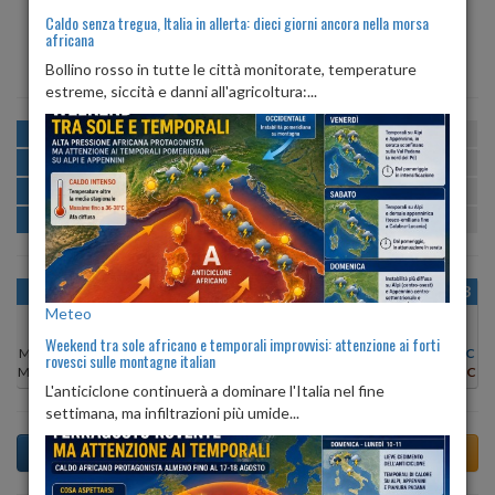
Caldo senza tregua, Italia in allerta: dieci giorni ancora nella morsa
africana
ALBA
TRAMONTO
ore 06:17
ore 20:47
Bollino rosso in tutte le città monitorate, temperature
estreme, siccità e danni all'agricoltura:...
MATTINA
min:
max:
15º
21º
U
:
70%
-
99%
POMERIGGIO
min:
max:
22º
23º
U
:
63%
-
69%
SERA
min:
max:
18º
23º
U
:
67%
-
97%
NOTTE
min:
max:
15º
18º
U
:
96%
-
98%
OGGI
SAB 08
DOM 09
LUN 10
MAR 11
MER 12
GIO 13
Meteo
Weekend tra sole africano e temporali improvvisi: attenzione ai forti
Min:
16°C
Min:
15°C
Min:
14°C
Min:
16°C
Min:
16°C
Min:
16°C
Min:
16°C
rovesci sulle montagne italian
Max:
22°C
Max:
21°C
Max:
23°C
Max:
25°C
Max:
25°C
Max:
23°C
Max:
24°C
L'anticiclone continuerà a dominare l'Italia nel fine
settimana, ma infiltrazioni più umide...