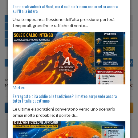
Temporali violenti al Nord, ma il caldo africano non arretra ancora
sull’Italia intera
MATTINA
min:
max:
Una temporanea flessione dell’alta pressione porterà
20º
30º
U
:
38%
-
73%
temporali, grandine e raffiche di vento...
POMERIGGIO
min:
max:
30º
32º
U
:
37%
-
47%
SERA
min:
max:
25º
32º
U
:
55%
-
73%
NOTTE
min:
max:
21º
24º
U
:
73%
-
77%
OGGI
MAR 11
MER 12
GIO 13
VEN 14
SAB 15
DOM 16
Min:
31°C
Min:
31°C
Min:
31°C
Min:
30°C
Min:
30°C
Min:
27°C
Min:
28°C
Max:
33°C
Max:
34°C
Max:
32°C
Max:
32°C
Max:
31°C
Max:
30°C
Max:
30°C
Meteo
Ferragosto dirà addio alla tradizione? Il meteo sorprende ancora
tutta l'Italia quest'anno
Le ultime elaborazioni convergono verso uno scenario
ormai molto probabile: il ponte di...
Previsioni del Tempo a Tivoli tra 3 giorni