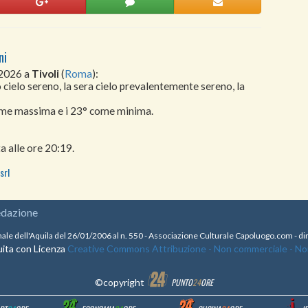
ni
 2026 a
Tivoli
(
Roma
):
 cielo sereno, la sera cielo prevalentemente sereno, la
come massima e i 23° come minima.
a alle ore 20:19.
srl
edazione
nale dell'Aquila del 26/01/2006 al n. 550 - Associazione Culturale Capoluogo.com - 
ita con Licenza
Creative Commons Attribuzione - Non commerciale - Non 
©copyright
PUNTO
24
ORE