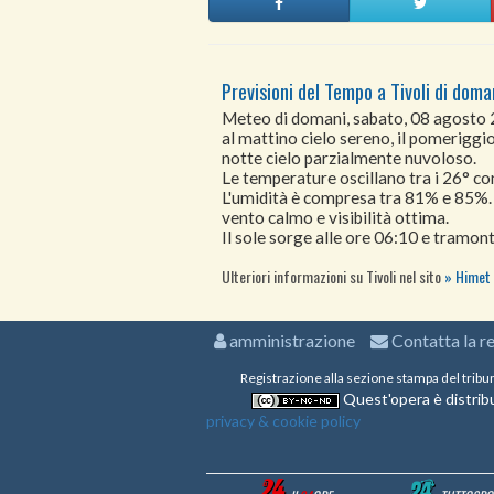
Previsioni del Tempo a Tivoli di doma
Meteo di domani, sabato, 08 agosto
al mattino cielo sereno, il pomeriggio
notte cielo parzialmente nuvoloso.
Le temperature oscillano tra i 26° 
L'umidità è compresa tra 81% e 85%.
vento calmo e visibilità ottima.
Il sole sorge alle ore 06:10 e tramont
Ulteriori informazioni su Tivoli nel sito
Himet 
amministrazione
Contatta la r
Registrazione alla sezione stampa del tribu
Quest'opera è distribu
privacy & cookie policy