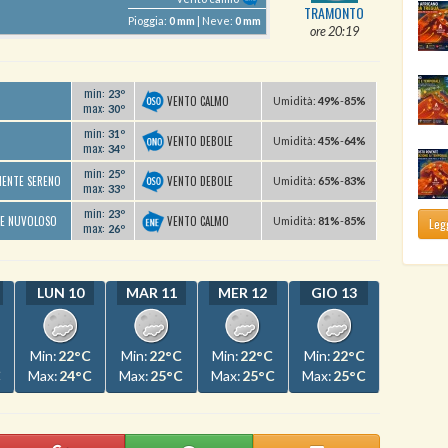
TRAMONTO
Pioggia:
0 mm
| Neve:
0 mm
ore 20:19
min:
23º
VENTO CALMO
U
midità
:
49%
-
85%
max:
30º
min:
31º
VENTO DEBOLE
U
midità
:
45%
-
64%
max:
34º
min:
25º
VENTO DEBOLE
MENTE SERENO
U
midità
:
65%
-
83%
max:
33º
min:
23º
VENTO CALMO
TE NUVOLOSO
U
midità
:
81%
-
85%
Legg
max:
26º
LUN 10
MAR 11
MER 12
GIO 13
Min:
22°C
Min:
22°C
Min:
22°C
Min:
22°C
C
Max:
24°C
Max:
25°C
Max:
25°C
Max:
25°C