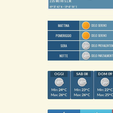
235 METRI S.L.M.
41º 57′ 43″ N
12º 47′ 59″ E
MATTINA
CIELO SERENO
POMERIGGIO
CIELO SERENO
SERA
CIELO PREVALENTE
NOTTE
CIELO PARZIALMEN
OGGI
SAB 08
DOM 09
Min:
24°C
Min:
23°C
Min:
22°C
Max:
26°C
Max:
26°C
Max:
25°