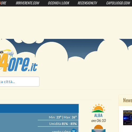
4
ORE
IRRIVERENTE.COM
OCCHIO
AL
LOOK
RECENSIONI.TV
CAPOLUOGO.COM
ilmeteo24ore.it
New
ALBA
Min:
23°
| Max:
26°
ore 06:10
Umidità
81%
-
85%
vento calmo