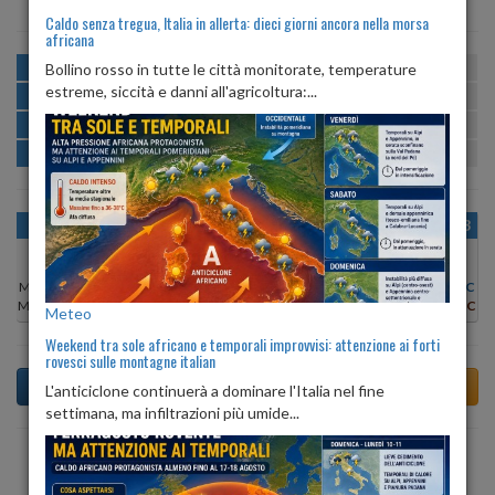
Caldo senza tregua, Italia in allerta: dieci giorni ancora nella morsa
africana
MATTINA
min:
max:
Bollino rosso in tutte le città monitorate, temperature
22º
27º
U
:
51%
-
79%
estreme, siccità e danni all'agricoltura:...
POMERIGGIO
min:
max:
27º
31º
U
:
44%
-
50%
SERA
min:
max:
26º
33º
U
:
63%
-
76%
NOTTE
min:
max:
23º
26º
U
:
80%
-
85%
OGGI
SAB 08
DOM 09
LUN 10
MAR 11
MER 12
GIO 13
Min:
20°C
Min:
20°C
Min:
20°C
Min:
21°C
Min:
22°C
Min:
20°C
Min:
20°C
Max:
26°C
Max:
24°C
Max:
24°C
Max:
25°C
Max:
27°C
Max:
26°C
Max:
25°C
Meteo
Weekend tra sole africano e temporali improvvisi: attenzione ai forti
rovesci sulle montagne italian
L'anticiclone continuerà a dominare l'Italia nel fine
settimana, ma infiltrazioni più umide...
Previsioni del Tempo a Tigliole tra 4 giorni